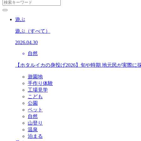
遊ぶ
遊ぶ
（すべて）
2026.04.30
自然
【ホタルイカの身投げ2026】旬や時期 地元民が実際に
遊園地
手作り体験
工場見学
こども
公園
ペット
自然
山登り
温泉
泊まる