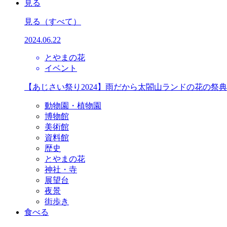
見る
見る
（すべて）
2024.06.22
とやまの花
イベント
【あじさい祭り2024】雨だから太閤山ランドの花の祭
動物園・植物園
博物館
美術館
資料館
歴史
とやまの花
神社・寺
展望台
夜景
街歩き
食べる