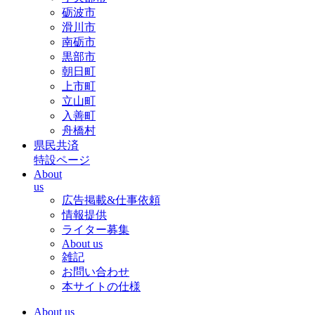
砺波市
滑川市
南砺市
黒部市
朝日町
上市町
立山町
入善町
舟橋村
県民共済
特設ページ
About
us
広告掲載&仕事依頼
情報提供
ライター募集
About us
雑記
お問い合わせ
本サイトの仕様
About us