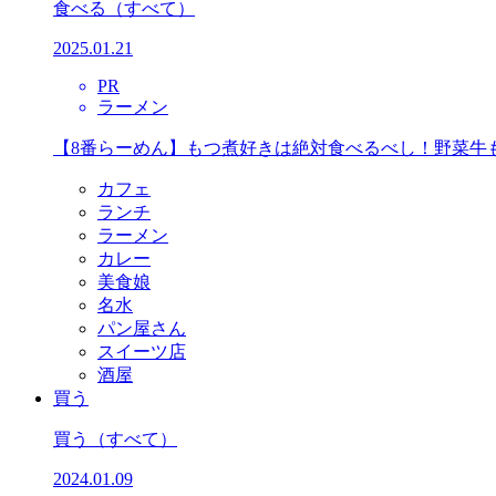
食べる
（すべて）
2025.01.21
PR
ラーメン
【8番らーめん】もつ煮好きは絶対食べるべし！野菜牛
カフェ
ランチ
ラーメン
カレー
美食娘
名水
パン屋さん
スイーツ店
酒屋
買う
買う
（すべて）
2024.01.09