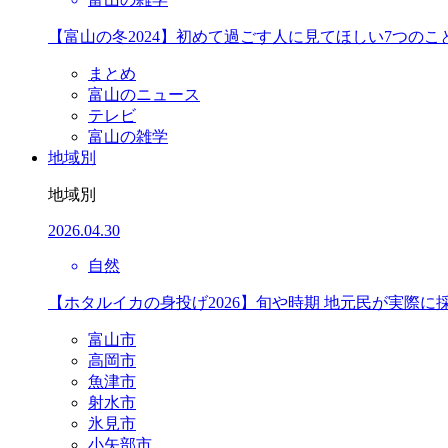
【富山の冬2024】初めて過ごす人に見てほしい7つのこ
まとめ
富山のニュース
テレビ
富山の雑学
地域別
地域別
2026.04.30
自然
【ホタルイカの身投げ2026】旬や時期 地元民が実際に
富山市
高岡市
魚津市
射水市
氷見市
小矢部市