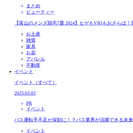
まとめ
ビューティー
【富山のメンズ脱毛7選 2024】ヒゲもVIOもおさら
お土産
雑貨
家具
お花
アパレル
不動産
イベント
イベント
（すべて）
2025.03.03
PR
イベント
バス運転手不足が深刻に！？バス業界が活躍できる未来
イベント