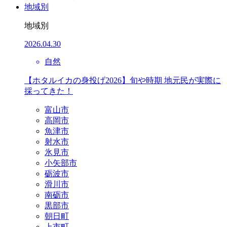
地域別
地域別
2026.04.30
自然
【ホタルイカの身投げ2026】旬や時期 地元民が実際に
採ってきた！
富山市
高岡市
魚津市
射水市
氷見市
小矢部市
砺波市
滑川市
南砺市
黒部市
朝日町
上市町