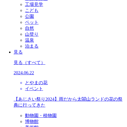
工場見学
こども
公園
ペット
自然
山登り
温泉
泊まる
見る
見る
（すべて）
2024.06.22
とやまの花
イベント
【あじさい祭り2024】雨だから太閤山ランドの花の祭
典に行ってきた
動物園・植物園
博物館