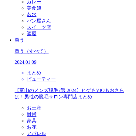
カレー
美食娘
名水
パン屋さん
スイーツ店
酒屋
買う
買う
（すべて）
2024.01.09
まとめ
ビューティー
【富山のメンズ脱毛7選 2024】ヒゲもVIOもおさら
ば！男性の脱毛サロン専門店まとめ
お土産
雑貨
家具
お花
アパレル