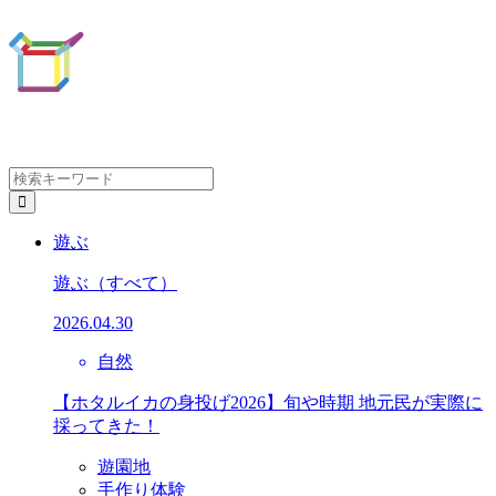
遊ぶ
遊ぶ
（すべて）
2026.04.30
自然
【ホタルイカの身投げ2026】旬や時期 地元民が実際に
採ってきた！
遊園地
手作り体験