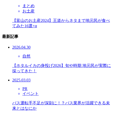
まとめ
お土産
【富山のお土産2024】王道からネタまで地元民が食べ
てみた16選+α
最新記事
2026.04.30
自然
【ホタルイカの身投げ2026】旬や時期 地元民が実際に
採ってきた！
2025.03.03
PR
イベント
バス運転手不足が深刻に！？バス業界が活躍できる未
来とはなにか