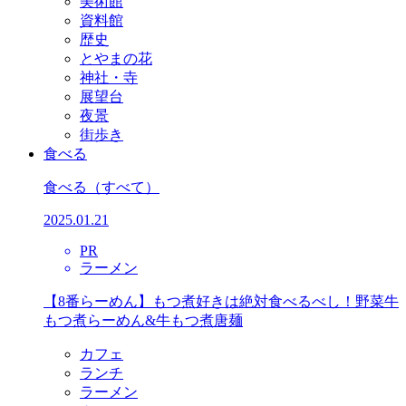
美術館
資料館
歴史
とやまの花
神社・寺
展望台
夜景
街歩き
食べる
食べる
（すべて）
2025.01.21
PR
ラーメン
【8番らーめん】もつ煮好きは絶対食べるべし！野菜牛
もつ煮らーめん&牛もつ煮唐麺
カフェ
ランチ
ラーメン