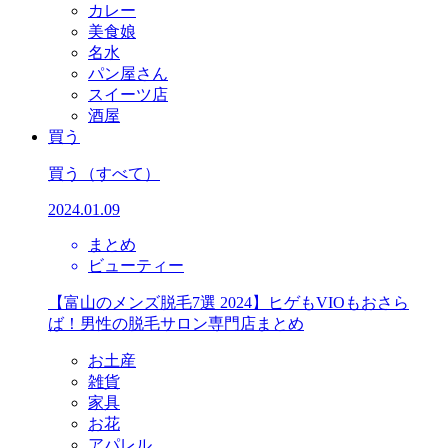
カレー
美食娘
名水
パン屋さん
スイーツ店
酒屋
買う
買う
（すべて）
2024.01.09
まとめ
ビューティー
【富山のメンズ脱毛7選 2024】ヒゲもVIOもおさら
ば！男性の脱毛サロン専門店まとめ
お土産
雑貨
家具
お花
アパレル