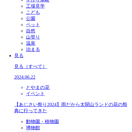
工場見学
こども
公園
ペット
自然
山登り
温泉
泊まる
見る
見る
（すべて）
2024.06.22
とやまの花
イベント
【あじさい祭り2024】雨だから太閤山ランドの花の祭
典に行ってきた
動物園・植物園
博物館