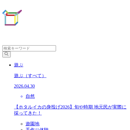
遊ぶ
遊ぶ
（すべて）
2026.04.30
自然
【ホタルイカの身投げ2026】旬や時期 地元民が実際に
採ってきた！
遊園地
手作り体験