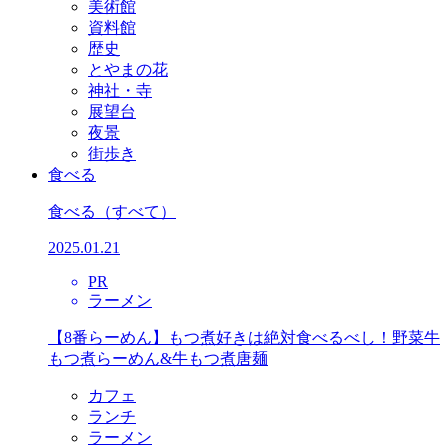
美術館
資料館
歴史
とやまの花
神社・寺
展望台
夜景
街歩き
食べる
食べる
（すべて）
2025.01.21
PR
ラーメン
【8番らーめん】もつ煮好きは絶対食べるべし！野菜牛
もつ煮らーめん&牛もつ煮唐麺
カフェ
ランチ
ラーメン