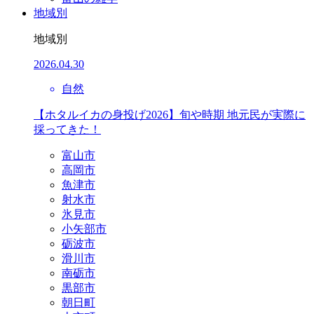
地域別
地域別
2026.04.30
自然
【ホタルイカの身投げ2026】旬や時期 地元民が実際に
採ってきた！
富山市
高岡市
魚津市
射水市
氷見市
小矢部市
砺波市
滑川市
南砺市
黒部市
朝日町