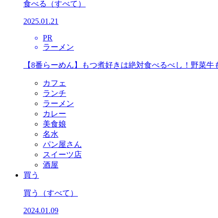
食べる
（すべて）
2025.01.21
PR
ラーメン
【8番らーめん】もつ煮好きは絶対食べるべし！野菜牛
カフェ
ランチ
ラーメン
カレー
美食娘
名水
パン屋さん
スイーツ店
酒屋
買う
買う
（すべて）
2024.01.09