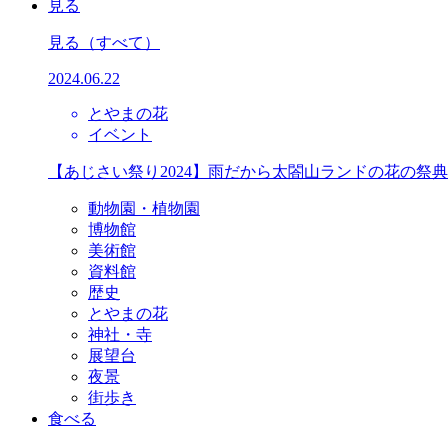
見る
見る
（すべて）
2024.06.22
とやまの花
イベント
【あじさい祭り2024】雨だから太閤山ランドの花の祭
動物園・植物園
博物館
美術館
資料館
歴史
とやまの花
神社・寺
展望台
夜景
街歩き
食べる