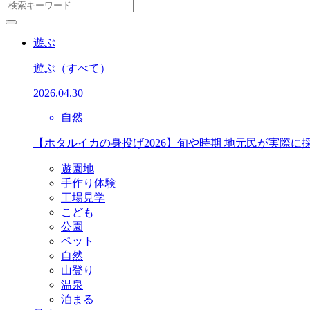
遊ぶ
遊ぶ
（すべて）
2026.04.30
自然
【ホタルイカの身投げ2026】旬や時期 地元民が実際に
遊園地
手作り体験
工場見学
こども
公園
ペット
自然
山登り
温泉
泊まる