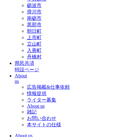
砺波市
滑川市
南砺市
黒部市
朝日町
上市町
立山町
入善町
舟橋村
県民共済
特設ページ
About
us
広告掲載&仕事依頼
情報提供
ライター募集
About us
雑記
お問い合わせ
本サイトの仕様
About us