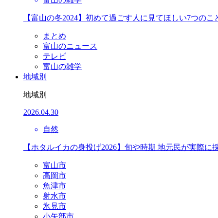
【富山の冬2024】初めて過ごす人に見てほしい7つのこ
まとめ
富山のニュース
テレビ
富山の雑学
地域別
地域別
2026.04.30
自然
【ホタルイカの身投げ2026】旬や時期 地元民が実際に
富山市
高岡市
魚津市
射水市
氷見市
小矢部市