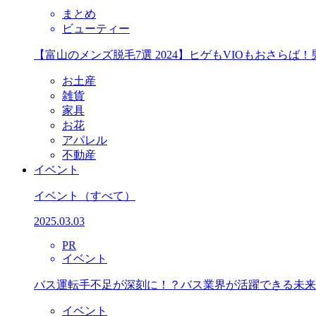
まとめ
ビューティー
【富山のメンズ脱毛7選 2024】ヒゲもVIOもおさら
お土産
雑貨
家具
お花
アパレル
不動産
イベント
イベント
（すべて）
2025.03.03
PR
イベント
バス運転手不足が深刻に！？バス業界が活躍できる未来
イベント