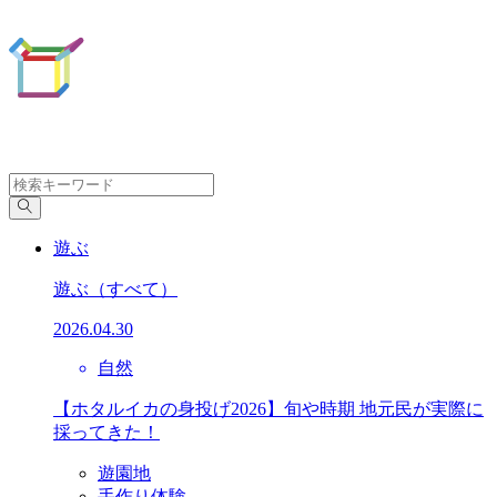
遊ぶ
遊ぶ
（すべて）
2026.04.30
自然
【ホタルイカの身投げ2026】旬や時期 地元民が実際に
採ってきた！
遊園地
手作り体験