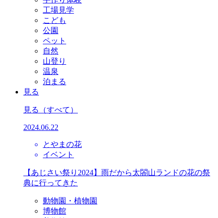
工場見学
こども
公園
ペット
自然
山登り
温泉
泊まる
見る
見る
（すべて）
2024.06.22
とやまの花
イベント
【あじさい祭り2024】雨だから太閤山ランドの花の祭
典に行ってきた
動物園・植物園
博物館