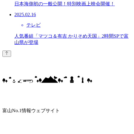
日本海側初の一般公開！特別映画上映会開催！
2025.02.16
テレビ
人気番組「マツコ＆有吉 かりそめ天国」2時間SPで富
山県が登場
富山No.1情報ウェブサイト