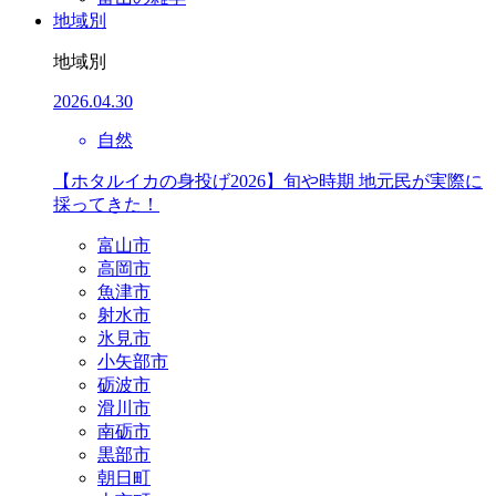
地域別
地域別
2026.04.30
自然
【ホタルイカの身投げ2026】旬や時期 地元民が実際に
採ってきた！
富山市
高岡市
魚津市
射水市
氷見市
小矢部市
砺波市
滑川市
南砺市
黒部市
朝日町