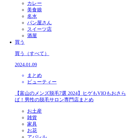
カレー
美食娘
名水
パン屋さん
スイーツ店
酒屋
買う
買う
（すべて）
2024.01.09
まとめ
ビューティー
【富山のメンズ脱毛7選 2024】ヒゲもVIOもおさら
ば！男性の脱毛サロン専門店まとめ
お土産
雑貨
家具
お花
アパレル