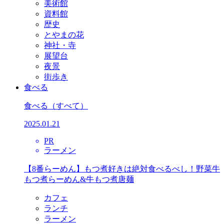
美術館
資料館
歴史
とやまの花
神社・寺
展望台
夜景
街歩き
食べる
食べる
（すべて）
2025.01.21
PR
ラーメン
【8番らーめん】もつ煮好きは絶対食べるべし！野菜牛
もつ煮らーめん&牛もつ煮唐麺
カフェ
ランチ
ラーメン