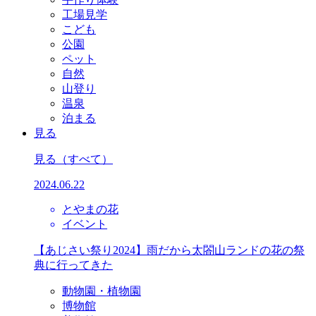
工場見学
こども
公園
ペット
自然
山登り
温泉
泊まる
見る
見る
（すべて）
2024.06.22
とやまの花
イベント
【あじさい祭り2024】雨だから太閤山ランドの花の祭
典に行ってきた
動物園・植物園
博物館