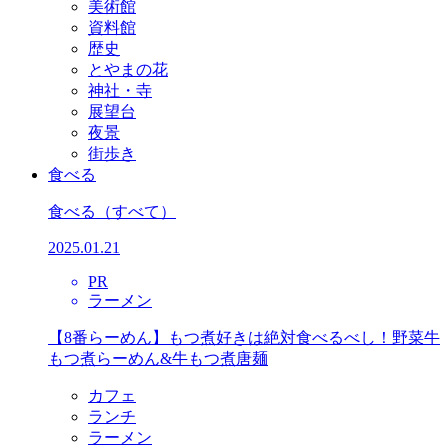
美術館
資料館
歴史
とやまの花
神社・寺
展望台
夜景
街歩き
食べる
食べる
（すべて）
2025.01.21
PR
ラーメン
【8番らーめん】もつ煮好きは絶対食べるべし！野菜牛
もつ煮らーめん&牛もつ煮唐麺
カフェ
ランチ
ラーメン