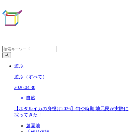
遊ぶ
遊ぶ
（すべて）
2026.04.30
自然
【ホタルイカの身投げ2026】旬や時期 地元民が実際に
採ってきた！
遊園地
手作り体験