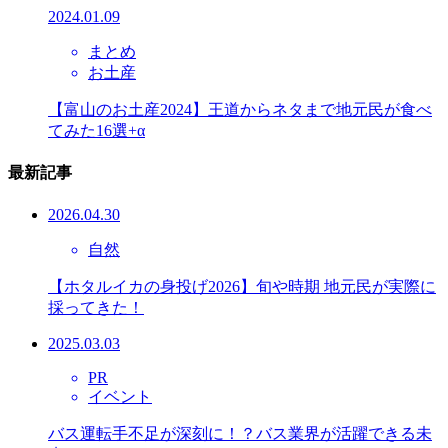
2024.01.09
まとめ
お土産
【富山のお土産2024】王道からネタまで地元民が食べ
てみた16選+α
最新記事
2026.04.30
自然
【ホタルイカの身投げ2026】旬や時期 地元民が実際に
採ってきた！
2025.03.03
PR
イベント
バス運転手不足が深刻に！？バス業界が活躍できる未