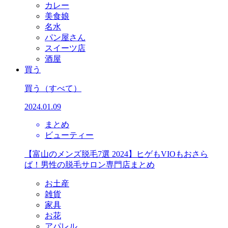
カレー
美食娘
名水
パン屋さん
スイーツ店
酒屋
買う
買う
（すべて）
2024.01.09
まとめ
ビューティー
【富山のメンズ脱毛7選 2024】ヒゲもVIOもおさら
ば！男性の脱毛サロン専門店まとめ
お土産
雑貨
家具
お花
アパレル