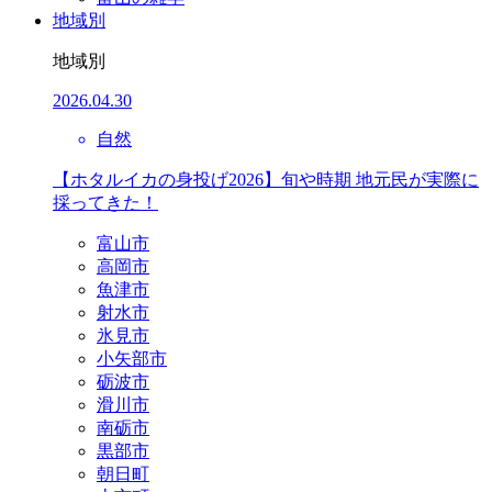
地域別
地域別
2026.04.30
自然
【ホタルイカの身投げ2026】旬や時期 地元民が実際に
採ってきた！
富山市
高岡市
魚津市
射水市
氷見市
小矢部市
砺波市
滑川市
南砺市
黒部市
朝日町