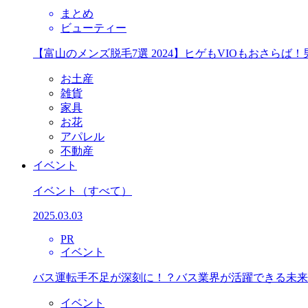
まとめ
ビューティー
【富山のメンズ脱毛7選 2024】ヒゲもVIOもおさら
お土産
雑貨
家具
お花
アパレル
不動産
イベント
イベント
（すべて）
2025.03.03
PR
イベント
バス運転手不足が深刻に！？バス業界が活躍できる未来
イベント