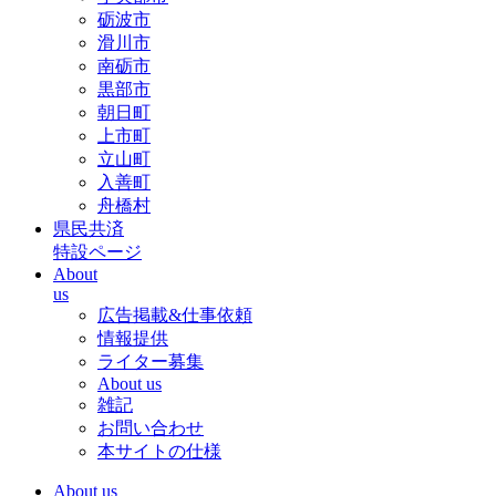
砺波市
滑川市
南砺市
黒部市
朝日町
上市町
立山町
入善町
舟橋村
県民共済
特設ページ
About
us
広告掲載&仕事依頼
情報提供
ライター募集
About us
雑記
お問い合わせ
本サイトの仕様
About us