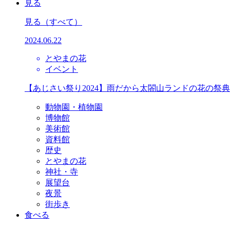
見る
見る
（すべて）
2024.06.22
とやまの花
イベント
【あじさい祭り2024】雨だから太閤山ランドの花の祭
動物園・植物園
博物館
美術館
資料館
歴史
とやまの花
神社・寺
展望台
夜景
街歩き
食べる