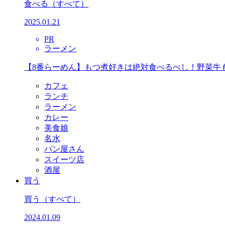
食べる
（すべて）
2025.01.21
PR
ラーメン
【8番らーめん】もつ煮好きは絶対食べるべし！野菜牛
カフェ
ランチ
ラーメン
カレー
美食娘
名水
パン屋さん
スイーツ店
酒屋
買う
買う
（すべて）
2024.01.09