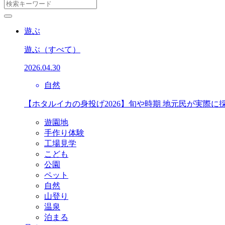
遊ぶ
遊ぶ
（すべて）
2026.04.30
自然
【ホタルイカの身投げ2026】旬や時期 地元民が実際に
遊園地
手作り体験
工場見学
こども
公園
ペット
自然
山登り
温泉
泊まる