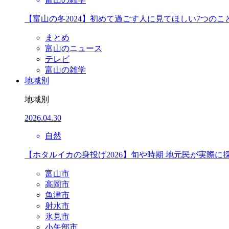
【富山の冬2024】初めて過ごす人に見てほしい7つのこ
まとめ
富山のニュース
テレビ
富山の雑学
地域別
地域別
2026.04.30
自然
【ホタルイカの身投げ2026】旬や時期 地元民が実際に
富山市
高岡市
魚津市
射水市
氷見市
小矢部市