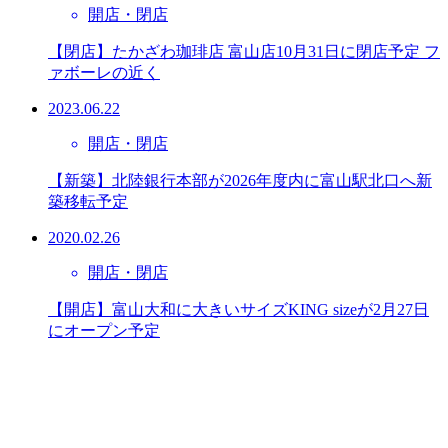
開店・閉店
【閉店】たかざわ珈琲店 富山店10月31日に閉店予定 フ
ァボーレの近く
2023.06.22
開店・閉店
【新築】北陸銀行本部が2026年度内に富山駅北口へ新
築移転予定
2020.02.26
開店・閉店
【開店】富山大和に大きいサイズKING sizeが2月27日
にオープン予定