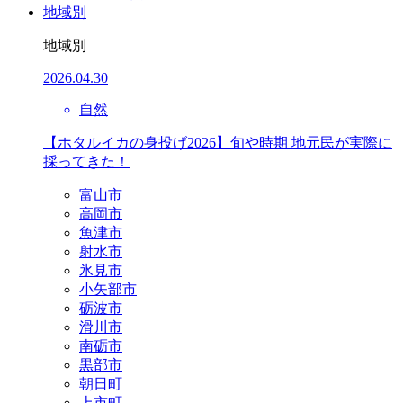
地域別
地域別
2026.04.30
自然
【ホタルイカの身投げ2026】旬や時期 地元民が実際に
採ってきた！
富山市
高岡市
魚津市
射水市
氷見市
小矢部市
砺波市
滑川市
南砺市
黒部市
朝日町
上市町