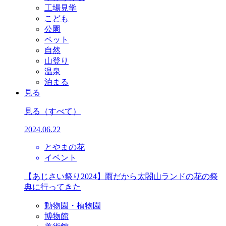
工場見学
こども
公園
ペット
自然
山登り
温泉
泊まる
見る
見る
（すべて）
2024.06.22
とやまの花
イベント
【あじさい祭り2024】雨だから太閤山ランドの花の祭
典に行ってきた
動物園・植物園
博物館