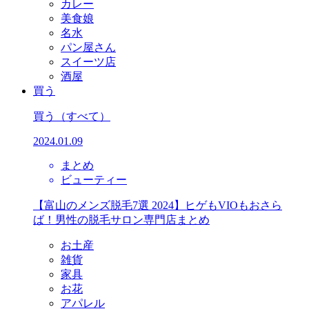
カレー
美食娘
名水
パン屋さん
スイーツ店
酒屋
買う
買う
（すべて）
2024.01.09
まとめ
ビューティー
【富山のメンズ脱毛7選 2024】ヒゲもVIOもおさら
ば！男性の脱毛サロン専門店まとめ
お土産
雑貨
家具
お花
アパレル