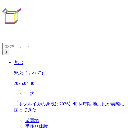
遊ぶ
遊ぶ
（すべて）
2026.04.30
自然
【ホタルイカの身投げ2026】旬や時期 地元民が実際に
採ってきた！
遊園地
手作り体験