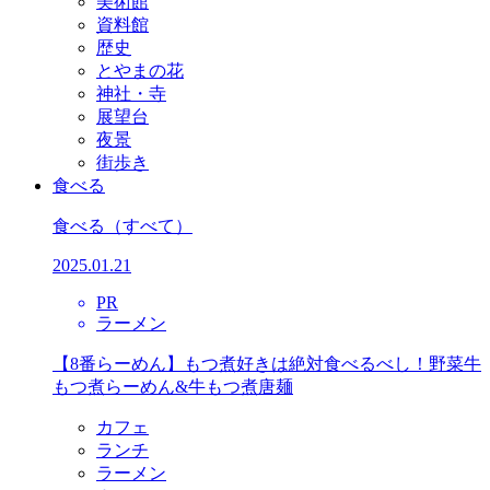
美術館
資料館
歴史
とやまの花
神社・寺
展望台
夜景
街歩き
食べる
食べる
（すべて）
2025.01.21
PR
ラーメン
【8番らーめん】もつ煮好きは絶対食べるべし！野菜牛
もつ煮らーめん&牛もつ煮唐麺
カフェ
ランチ
ラーメン