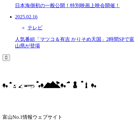
日本海側初の一般公開！特別映画上映会開催！
2025.02.16
テレビ
人気番組「マツコ＆有吉 かりそめ天国」2時間SPで富
山県が登場
富山No.1情報ウェブサイト