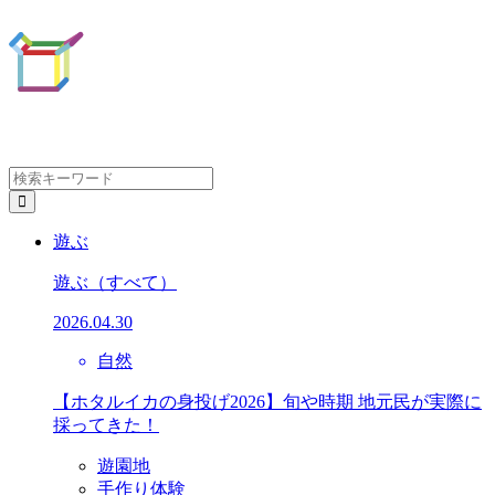
遊ぶ
遊ぶ
（すべて）
2026.04.30
自然
【ホタルイカの身投げ2026】旬や時期 地元民が実際に
採ってきた！
遊園地
手作り体験