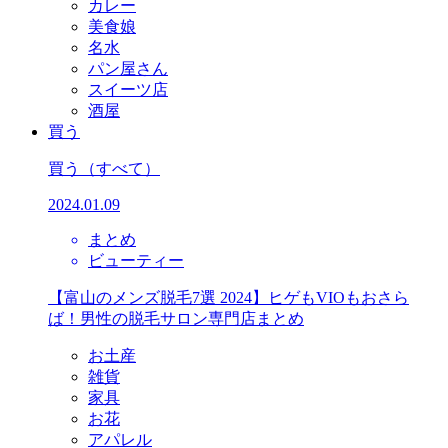
カレー
美食娘
名水
パン屋さん
スイーツ店
酒屋
買う
買う
（すべて）
2024.01.09
まとめ
ビューティー
【富山のメンズ脱毛7選 2024】ヒゲもVIOもおさら
ば！男性の脱毛サロン専門店まとめ
お土産
雑貨
家具
お花
アパレル