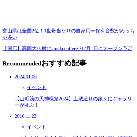
富山県は全国2位！1世帯当たりの自家用車保有台数がめっち
ゃ多い
【開店】高岡大仏横にamida coffeeが12月1日にオープン予定
おすすめ記事
Recommended
2024.01.06
イベント
【山町筋の天神様祭2024】土蔵造りの家々にギャラリ
ーが並ぶ！
2016.11.23
イベント