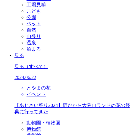
工場見学
こども
公園
ペット
自然
山登り
温泉
泊まる
見る
見る
（すべて）
2024.06.22
とやまの花
イベント
【あじさい祭り2024】雨だから太閤山ランドの花の祭
典に行ってきた
動物園・植物園
博物館