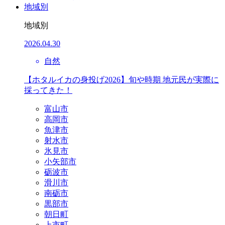
地域別
地域別
2026.04.30
自然
【ホタルイカの身投げ2026】旬や時期 地元民が実際に
採ってきた！
富山市
高岡市
魚津市
射水市
氷見市
小矢部市
砺波市
滑川市
南砺市
黒部市
朝日町
上市町