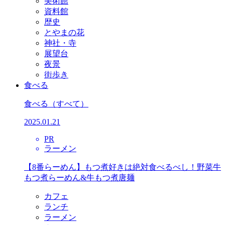
美術館
資料館
歴史
とやまの花
神社・寺
展望台
夜景
街歩き
食べる
食べる
（すべて）
2025.01.21
PR
ラーメン
【8番らーめん】もつ煮好きは絶対食べるべし！野菜牛
もつ煮らーめん&牛もつ煮唐麺
カフェ
ランチ
ラーメン