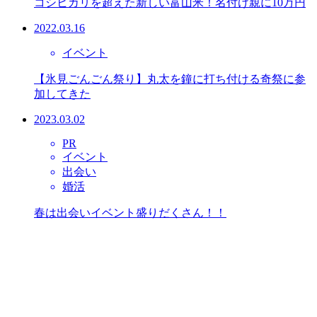
コシヒカリを超えた新しい富山米！名付け親に10万円
2022.03.16
イベント
【氷見ごんごん祭り】丸太を鐘に打ち付ける奇祭に参
加してきた
2023.03.02
PR
イベント
出会い
婚活
春は出会いイベント盛りだくさん！！