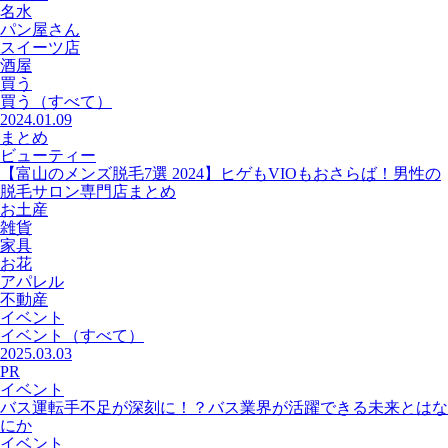
名水
パン屋さん
スイーツ店
酒屋
買う
買う
（すべて）
2024.01.09
まとめ
ビューティー
【富山のメンズ脱毛7選 2024】ヒゲもVIOもおさらば！男性の
脱毛サロン専門店まとめ
お土産
雑貨
家具
お花
アパレル
不動産
イベント
イベント
（すべて）
2025.03.03
PR
イベント
バス運転手不足が深刻に！？バス業界が活躍できる未来とはな
にか
イベント