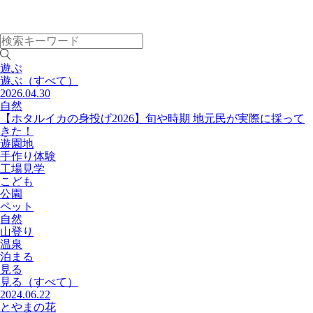
遊ぶ
遊ぶ
（すべて）
2026.04.30
自然
【ホタルイカの身投げ2026】旬や時期 地元民が実際に採って
きた！
遊園地
手作り体験
工場見学
こども
公園
ペット
自然
山登り
温泉
泊まる
見る
見る
（すべて）
2024.06.22
とやまの花