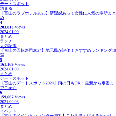
デートスポット
泊まる
【富山のラブホテル2023】清潔感あって女性に人気の場所まと
め
4
203,813
Views
2024.01.09
まとめ
ランチ
人気記事
【富山の回転寿司2024】地元民が評価！おすすめランキング10
選
5
161,169
Views
2024.01.09
まとめ
デートスポット
【富山のデートスポット2024】雨の日もOK！最新から定番ま
でご紹介
6
159,667
Views
2021.09.08
まとめ
イベント
【富山のイベントカレンダー2021】これを見ればまるわかり