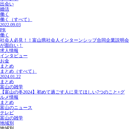
出会い
婚活
働く
働く
（すべて）
2022.09.03
PR
働く
社会人必見！！富山県社会人インターンシップ合同企業説明会
が面白い！
求人情報
インタビュー
お金
まとめ
まとめ
（すべて）
2024.01.22
まとめ
富山の雑学
【富山の冬2024】初めて過ごす人に見てほしい7つのこと+グ
ルメ情報
まとめ
富山のニュース
テレビ
富山の雑学
地域別
地域別