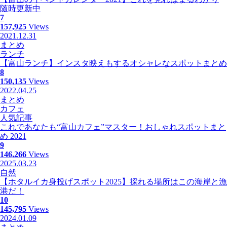
随時更新中
7
157,925
Views
2021.12.31
まとめ
ランチ
【富山ランチ】インスタ映えもするオシャレなスポットまとめ
8
150,135
Views
2022.04.25
まとめ
カフェ
人気記事
これであなたも“富山カフェ”マスター！おしゃれスポットまと
め 2021
9
146,266
Views
2025.03.23
自然
【ホタルイカ身投げスポット2025】採れる場所はこの海岸と漁
港だ！
10
145,795
Views
2024.01.09