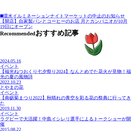
◼️環水イルミネーションナイトマーケットの中止のお知らせ
【開店】自家製パンとコーヒーのお店 月とカンパニオが10月
19日にオープン
おすすめ記事
Recommended
2024.05.16
イベント
【福光ねつおくり七夕祭り2024】なんとめでた花火が見物！福
光の夏の風物詩
2022.10.23
とやまの花
イベント
【南砺菊まつり2022】秋晴れの青空を彩る花の祭典に行ってき
た
2019.11.30
イベント
ラグビーで大活躍！中島イシレリ選手によるトークショーが開
催
2015.08.22