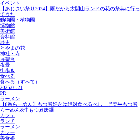
イベント
【あじさい祭り2024】雨だから太閤山ランドの花の祭典に行っ
てきた
動物園・植物園
博物館
美術館
資料館
歴史
とやまの花
神社・寺
展望台
夜景
街歩き
食べる
食べる
（すべて）
2025.01.21
PR
ラーメン
【8番らーめん】もつ煮好きは絶対食べるべし！野菜牛もつ煮
らーめん&牛もつ煮唐麺
カフェ
ランチ
ラーメン
カレー
美食娘