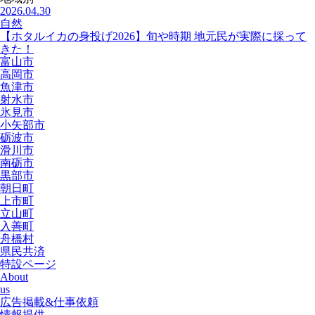
2026.04.30
自然
【ホタルイカの身投げ2026】旬や時期 地元民が実際に採って
きた！
富山市
高岡市
魚津市
射水市
氷見市
小矢部市
砺波市
滑川市
南砺市
黒部市
朝日町
上市町
立山町
入善町
舟橋村
県民共済
特設ページ
About
us
広告掲載&仕事依頼
情報提供