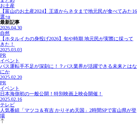
まとめ
お土産
【富山のお土産2024】王道からネタまで地元民が食べてみた16
選+α
最新記事
2026.04.30
自然
【ホタルイカの身投げ2026】旬や時期 地元民が実際に採って
きた！
2025.03.03
PR
イベント
バス運転手不足が深刻に！？バス業界が活躍できる未来とはな
にか
2025.02.20
PR
イベント
日本海側初の一般公開！特別映画上映会開催！
2025.02.16
テレビ
人気番組「マツコ＆有吉 かりそめ天国」2時間SPで富山県が登
場