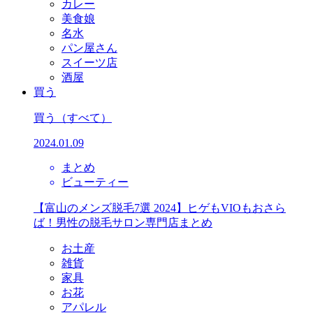
カレー
美食娘
名水
パン屋さん
スイーツ店
酒屋
買う
買う
（すべて）
2024.01.09
まとめ
ビューティー
【富山のメンズ脱毛7選 2024】ヒゲもVIOもおさら
ば！男性の脱毛サロン専門店まとめ
お土産
雑貨
家具
お花
アパレル