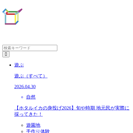
遊ぶ
遊ぶ
（すべて）
2026.04.30
自然
【ホタルイカの身投げ2026】旬や時期 地元民が実際に
採ってきた！
遊園地
手作り体験