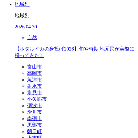
地域別
地域別
2026.04.30
自然
【ホタルイカの身投げ2026】旬や時期 地元民が実際に
採ってきた！
富山市
高岡市
魚津市
射水市
氷見市
小矢部市
砺波市
滑川市
南砺市
黒部市
朝日町
上市町