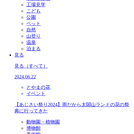
工場見学
こども
公園
ペット
自然
山登り
温泉
泊まる
見る
見る
（すべて）
2024.06.22
とやまの花
イベント
【あじさい祭り2024】雨だから太閤山ランドの花の祭
典に行ってきた
動物園・植物園
博物館