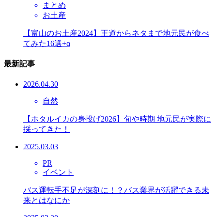
まとめ
お土産
【富山のお土産2024】王道からネタまで地元民が食べ
てみた16選+α
最新記事
2026.04.30
自然
【ホタルイカの身投げ2026】旬や時期 地元民が実際に
採ってきた！
2025.03.03
PR
イベント
バス運転手不足が深刻に！？バス業界が活躍できる未
来とはなにか