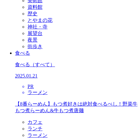
美術館
資料館
歴史
とやまの花
神社・寺
展望台
夜景
街歩き
食べる
食べる
（すべて）
2025.01.21
PR
ラーメン
【8番らーめん】もつ煮好きは絶対食べるべし！野菜牛
もつ煮らーめん&牛もつ煮唐麺
カフェ
ランチ
ラーメン