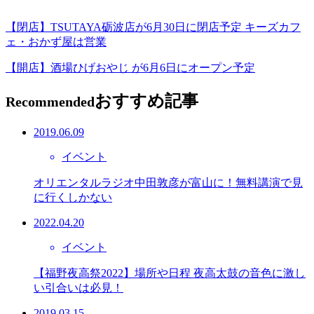
【閉店】TSUTAYA砺波店が6月30日に閉店予定 キーズカフ
ェ・おかず屋は営業
【開店】酒場ひげおやじ が6月6日にオープン予定
おすすめ記事
Recommended
2019.06.09
イベント
オリエンタルラジオ中田敦彦が富山に！無料講演で見
に行くしかない
2022.04.20
イベント
【福野夜高祭2022】場所や日程 夜高太鼓の音色に激し
い引合いは必見！
2019.03.15