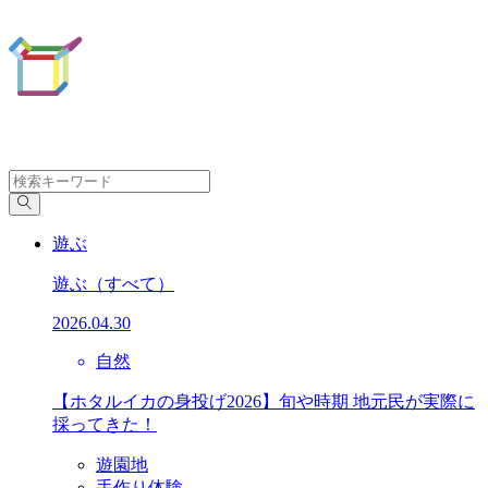
遊ぶ
遊ぶ
（すべて）
2026.04.30
自然
【ホタルイカの身投げ2026】旬や時期 地元民が実際に
採ってきた！
遊園地
手作り体験