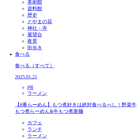
美術館
資料館
歴史
とやまの花
神社・寺
展望台
夜景
街歩き
食べる
食べる
（すべて）
2025.01.21
PR
ラーメン
【8番らーめん】もつ煮好きは絶対食べるべし！野菜牛
もつ煮らーめん&牛もつ煮唐麺
カフェ
ランチ
ラーメン