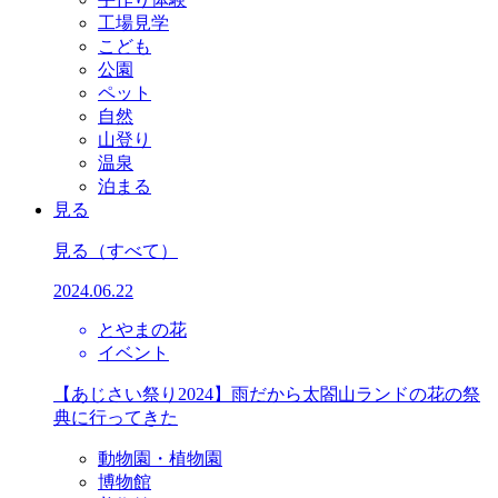
工場見学
こども
公園
ペット
自然
山登り
温泉
泊まる
見る
見る
（すべて）
2024.06.22
とやまの花
イベント
【あじさい祭り2024】雨だから太閤山ランドの花の祭
典に行ってきた
動物園・植物園
博物館