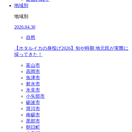
地域別
地域別
2026.04.30
自然
【ホタルイカの身投げ2026】旬や時期 地元民が実際に
採ってきた！
富山市
高岡市
魚津市
射水市
氷見市
小矢部市
砺波市
滑川市
南砺市
黒部市
朝日町