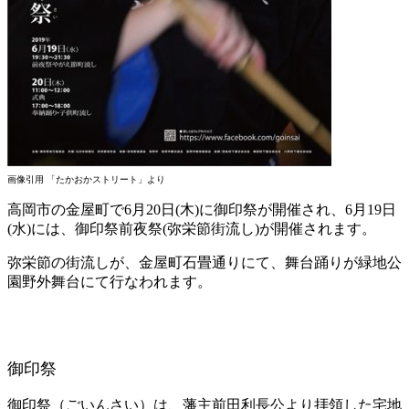
画像引用 「たかおかストリート」より
高岡市の金屋町で6月20日(木)に御印祭が開催され、6月19日
(水)には、御印祭前夜祭(弥栄節街流し)が開催されます。
弥栄節の街流しが、金屋町石畳通りにて、舞台踊りが緑地公
園野外舞台にて行なわれます。
御印祭
御印祭（ごいんさい）は、藩主前田利長公より拝領した宅地