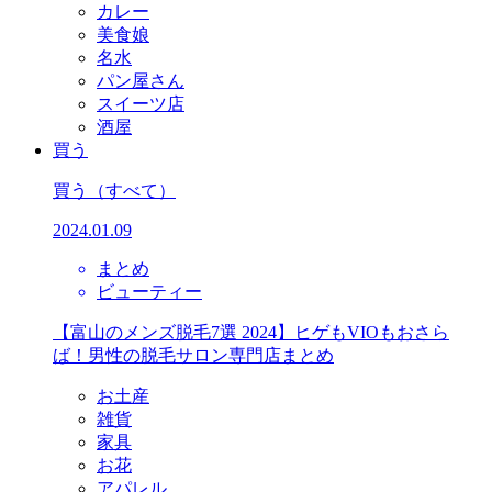
カレー
美食娘
名水
パン屋さん
スイーツ店
酒屋
買う
買う
（すべて）
2024.01.09
まとめ
ビューティー
【富山のメンズ脱毛7選 2024】ヒゲもVIOもおさら
ば！男性の脱毛サロン専門店まとめ
お土産
雑貨
家具
お花
アパレル