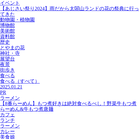
イベント
【あじさい祭り2024】雨だから太閤山ランドの花の祭典に行っ
てきた
動物園・植物園
博物館
美術館
資料館
歴史
とやまの花
神社・寺
展望台
夜景
街歩き
食べる
食べる
（すべて）
2025.01.21
PR
ラーメン
【8番らーめん】もつ煮好きは絶対食べるべし！野菜牛もつ煮
らーめん&牛もつ煮唐麺
カフェ
ランチ
ラーメン
カレー
美食娘