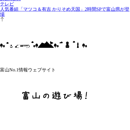
テレビ
人気番組「マツコ＆有吉 かりそめ天国」2時間SPで富山県が登
場
富山No.1情報ウェブサイト