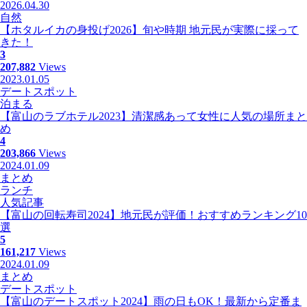
2026.04.30
自然
【ホタルイカの身投げ2026】旬や時期 地元民が実際に採って
きた！
3
207,882
Views
2023.01.05
デートスポット
泊まる
【富山のラブホテル2023】清潔感あって女性に人気の場所まと
め
4
203,866
Views
2024.01.09
まとめ
ランチ
人気記事
【富山の回転寿司2024】地元民が評価！おすすめランキング10
選
5
161,217
Views
2024.01.09
まとめ
デートスポット
【富山のデートスポット2024】雨の日もOK！最新から定番ま