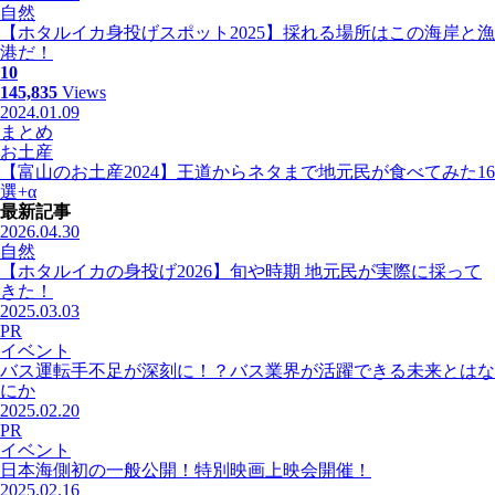
自然
【ホタルイカ身投げスポット2025】採れる場所はこの海岸と漁
港だ！
10
145,835
Views
2024.01.09
まとめ
お土産
【富山のお土産2024】王道からネタまで地元民が食べてみた16
選+α
最新記事
2026.04.30
自然
【ホタルイカの身投げ2026】旬や時期 地元民が実際に採って
きた！
2025.03.03
PR
イベント
バス運転手不足が深刻に！？バス業界が活躍できる未来とはな
にか
2025.02.20
PR
イベント
日本海側初の一般公開！特別映画上映会開催！
2025.02.16