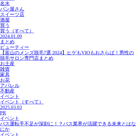
名水
パン屋さん
スイーツ店
酒屋
買う
買う
（すべて）
2024.01.09
まとめ
ビューティー
【富山のメンズ脱毛7選 2024】ヒゲもVIOもおさらば！男性の
脱毛サロン専門店まとめ
お土産
雑貨
家具
お花
アパレル
不動産
イベント
イベント
（すべて）
2025.03.03
PR
イベント
バス運転手不足が深刻に！？バス業界が活躍できる未来とはな
にか
イベント