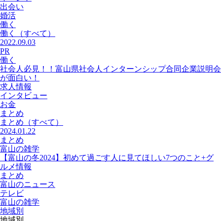
出会い
婚活
働く
働く
（すべて）
2022.09.03
PR
働く
社会人必見！！富山県社会人インターンシップ合同企業説明会
が面白い！
求人情報
インタビュー
お金
まとめ
まとめ
（すべて）
2024.01.22
まとめ
富山の雑学
【富山の冬2024】初めて過ごす人に見てほしい7つのこと+グ
ルメ情報
まとめ
富山のニュース
テレビ
富山の雑学
地域別
地域別