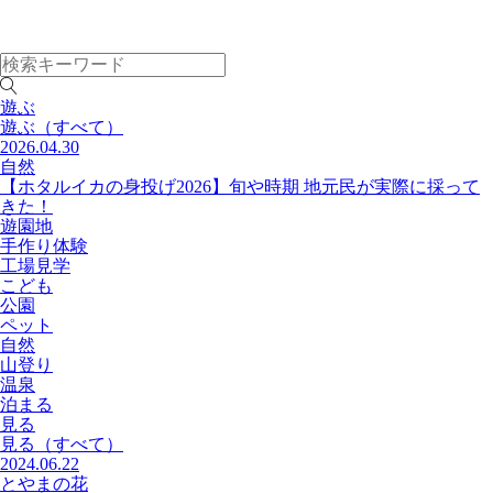
遊ぶ
遊ぶ
（すべて）
2026.04.30
自然
【ホタルイカの身投げ2026】旬や時期 地元民が実際に採って
きた！
遊園地
手作り体験
工場見学
こども
公園
ペット
自然
山登り
温泉
泊まる
見る
見る
（すべて）
2024.06.22
とやまの花