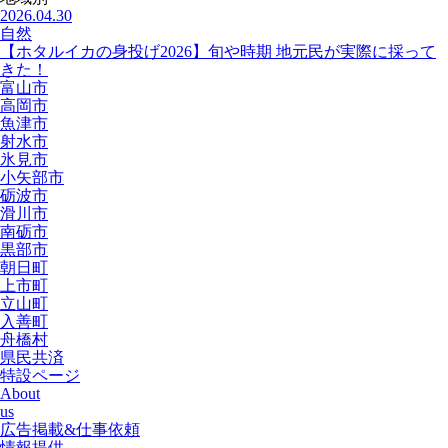
2026.04.30
自然
【ホタルイカの身投げ2026】旬や時期 地元民が実際に採って
きた！
富山市
高岡市
魚津市
射水市
氷見市
小矢部市
砺波市
滑川市
南砺市
黒部市
朝日町
上市町
立山町
入善町
舟橋村
県民共済
特設ページ
About
us
広告掲載&仕事依頼
情報提供