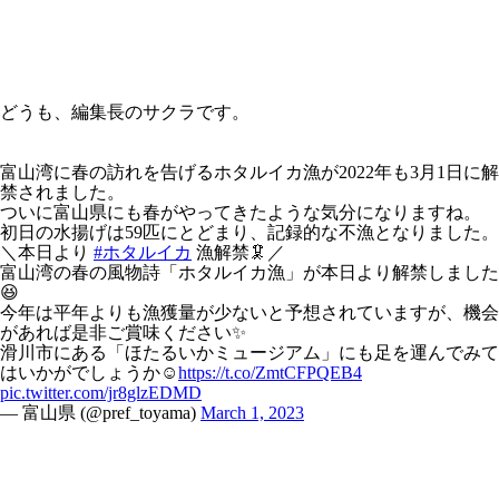
どうも、編集長のサクラです。
富山湾に春の訪れを告げるホタルイカ漁が2022年も3月1日に解
禁されました。
ついに富山県にも春がやってきたような気分になりますね。
初日の水揚げは59匹にとどまり、記録的な不漁となりました。
＼本日より
#ホタルイカ
漁解禁🦑／
富山湾の春の風物詩「ホタルイカ漁」が本日より解禁しました
😆
今年は平年よりも漁獲量が少ないと予想されていますが、機会
があれば是非ご賞味ください✨
滑川市にある「ほたるいかミュージアム」にも足を運んでみて
はいかがでしょうか☺️
https://t.co/ZmtCFPQEB4
pic.twitter.com/jr8glzEDMD
— 富山県 (@pref_toyama)
March 1, 2023