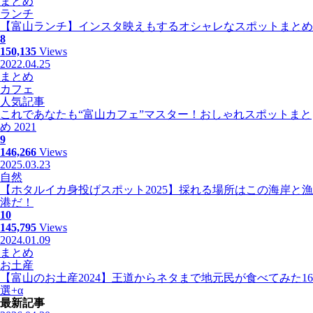
まとめ
ランチ
【富山ランチ】インスタ映えもするオシャレなスポットまとめ
8
150,135
Views
2022.04.25
まとめ
カフェ
人気記事
これであなたも“富山カフェ”マスター！おしゃれスポットまと
め 2021
9
146,266
Views
2025.03.23
自然
【ホタルイカ身投げスポット2025】採れる場所はこの海岸と漁
港だ！
10
145,795
Views
2024.01.09
まとめ
お土産
【富山のお土産2024】王道からネタまで地元民が食べてみた16
選+α
最新記事