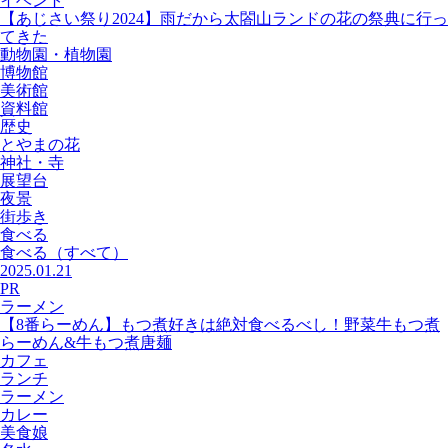
イベント
【あじさい祭り2024】雨だから太閤山ランドの花の祭典に行っ
てきた
動物園・植物園
博物館
美術館
資料館
歴史
とやまの花
神社・寺
展望台
夜景
街歩き
食べる
食べる
（すべて）
2025.01.21
PR
ラーメン
【8番らーめん】もつ煮好きは絶対食べるべし！野菜牛もつ煮
らーめん&牛もつ煮唐麺
カフェ
ランチ
ラーメン
カレー
美食娘