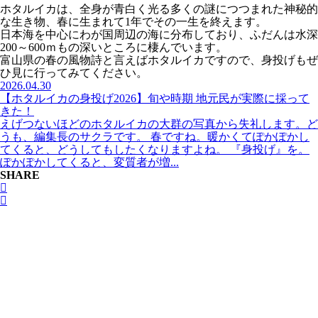
ホタルイカは、全身が青白く光る多くの謎につつまれた神秘的
な生き物、春に生まれて1年でその一生を終えます。
日本海を中心にわが国周辺の海に分布しており、ふだんは水深
200～600ｍもの深いところに棲んでいます。
富山県の春の風物詩と言えばホタルイカですので、身投げもぜ
ひ見に行ってみてください。
2026.04.30
【ホタルイカの身投げ2026】旬や時期 地元民が実際に採って
きた！
えげつないほどのホタルイカの大群の写真から失礼します。ど
うも、編集長のサクラです。 春ですね。暖かくてぽかぽかし
てくると、どうしてもしたくなりますよね。 『身投げ』を。
ぽかぽかしてくると、変質者が増...
SHARE