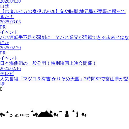
2026.04.30
自然
【ホタルイカの身投げ2026】旬や時期 地元民が実際に採って
きた！
2025.03.03
PR
イベント
バス運転手不足が深刻に！？バス業界が活躍できる未来とはな
にか
2025.02.20
PR
イベント
日本海側初の一般公開！特別映画上映会開催！
2025.02.16
テレビ
人気番組「マツコ＆有吉 かりそめ天国」2時間SPで富山県が登
場