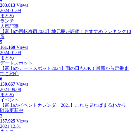
203,813
Views
2024.01.09
まとめ
ランチ
人気記事
【富山の回転寿司2024】地元民が評価！おすすめランキング10
選
5
161,169
Views
2024.01.09
まとめ
デートスポット
【富山のデートスポット2024】雨の日もOK！最新から定番ま
でご紹介
6
159,667
Views
2021.09.08
まとめ
イベント
【富山のイベントカレンダー2021】これを見ればまるわかり
随時更新中
7
157,925
Views
2021.12.31