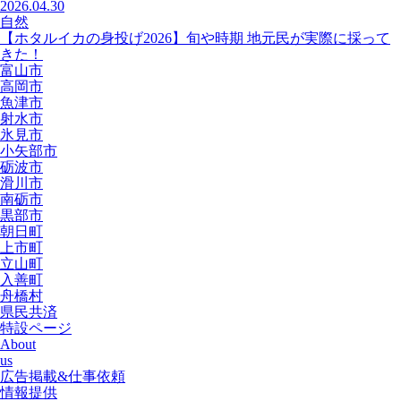
2026.04.30
自然
【ホタルイカの身投げ2026】旬や時期 地元民が実際に採って
きた！
富山市
高岡市
魚津市
射水市
氷見市
小矢部市
砺波市
滑川市
南砺市
黒部市
朝日町
上市町
立山町
入善町
舟橋村
県民共済
特設ページ
About
us
広告掲載&仕事依頼
情報提供