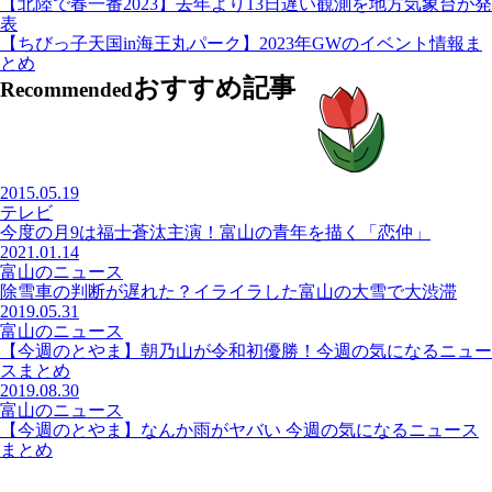
【北陸で春一番2023】去年より13日遅い観測を地方気象台が発
表
【ちびっ子天国in海王丸パーク】2023年GWのイベント情報ま
とめ
おすすめ記事
Recommended
2015.05.19
テレビ
今度の月9は福士蒼汰主演！富山の青年を描く「恋仲」
2021.01.14
富山のニュース
除雪車の判断が遅れた？イライラした富山の大雪で大渋滞
2019.05.31
富山のニュース
【今週のとやま】朝乃山が令和初優勝！今週の気になるニュー
スまとめ
2019.08.30
富山のニュース
【今週のとやま】なんか雨がヤバい 今週の気になるニュース
まとめ