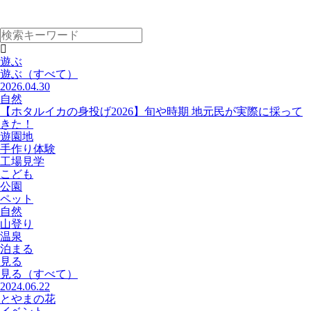
遊ぶ
遊ぶ
（すべて）
2026.04.30
自然
【ホタルイカの身投げ2026】旬や時期 地元民が実際に採って
きた！
遊園地
手作り体験
工場見学
こども
公園
ペット
自然
山登り
温泉
泊まる
見る
見る
（すべて）
2024.06.22
とやまの花