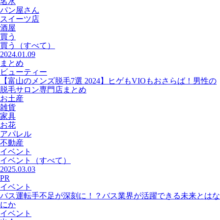
名水
パン屋さん
スイーツ店
酒屋
買う
買う
（すべて）
2024.01.09
まとめ
ビューティー
【富山のメンズ脱毛7選 2024】ヒゲもVIOもおさらば！男性の
脱毛サロン専門店まとめ
お土産
雑貨
家具
お花
アパレル
不動産
イベント
イベント
（すべて）
2025.03.03
PR
イベント
バス運転手不足が深刻に！？バス業界が活躍できる未来とはな
にか
イベント