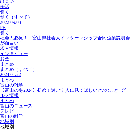
出会い
婚活
働く
働く
（すべて）
2022.09.03
PR
働く
社会人必見！！富山県社会人インターンシップ合同企業説明会
が面白い！
求人情報
インタビュー
お金
まとめ
まとめ
（すべて）
2024.01.22
まとめ
富山の雑学
【富山の冬2024】初めて過ごす人に見てほしい7つのこと+グ
ルメ情報
まとめ
富山のニュース
テレビ
富山の雑学
地域別
地域別