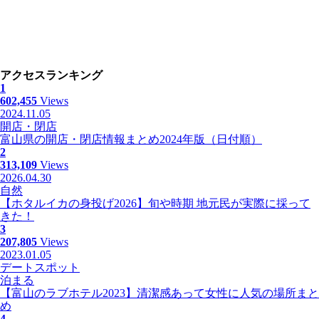
アクセスランキング
1
602,455
Views
2024.11.05
開店・閉店
富山県の開店・閉店情報まとめ2024年版（日付順）
2
313,109
Views
2026.04.30
自然
【ホタルイカの身投げ2026】旬や時期 地元民が実際に採って
きた！
3
207,805
Views
2023.01.05
デートスポット
泊まる
【富山のラブホテル2023】清潔感あって女性に人気の場所まと
め
4