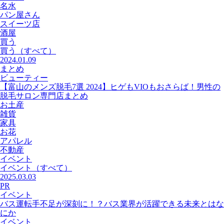
名水
パン屋さん
スイーツ店
酒屋
買う
買う
（すべて）
2024.01.09
まとめ
ビューティー
【富山のメンズ脱毛7選 2024】ヒゲもVIOもおさらば！男性の
脱毛サロン専門店まとめ
お土産
雑貨
家具
お花
アパレル
不動産
イベント
イベント
（すべて）
2025.03.03
PR
イベント
バス運転手不足が深刻に！？バス業界が活躍できる未来とはな
にか
イベント