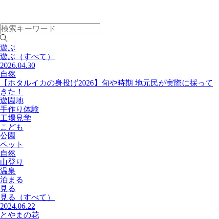
遊ぶ
遊ぶ
（すべて）
2026.04.30
自然
【ホタルイカの身投げ2026】旬や時期 地元民が実際に採って
きた！
遊園地
手作り体験
工場見学
こども
公園
ペット
自然
山登り
温泉
泊まる
見る
見る
（すべて）
2024.06.22
とやまの花