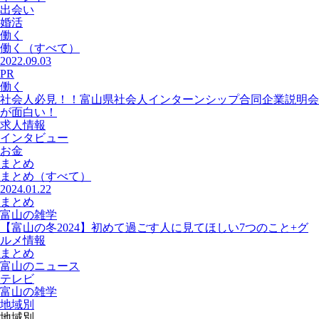
出会い
婚活
働く
働く
（すべて）
2022.09.03
PR
働く
社会人必見！！富山県社会人インターンシップ合同企業説明会
が面白い！
求人情報
インタビュー
お金
まとめ
まとめ
（すべて）
2024.01.22
まとめ
富山の雑学
【富山の冬2024】初めて過ごす人に見てほしい7つのこと+グ
ルメ情報
まとめ
富山のニュース
テレビ
富山の雑学
地域別
地域別