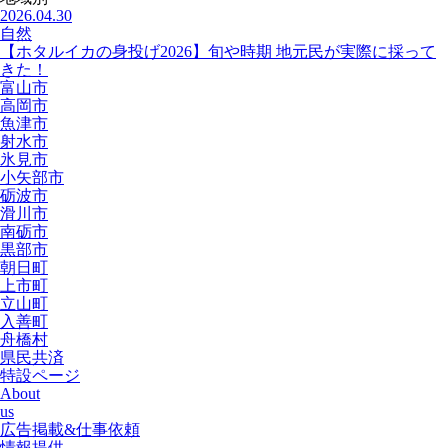
2026.04.30
自然
【ホタルイカの身投げ2026】旬や時期 地元民が実際に採って
きた！
富山市
高岡市
魚津市
射水市
氷見市
小矢部市
砺波市
滑川市
南砺市
黒部市
朝日町
上市町
立山町
入善町
舟橋村
県民共済
特設ページ
About
us
広告掲載&仕事依頼
情報提供