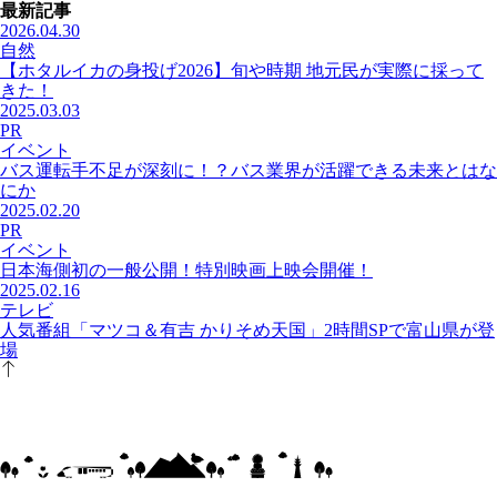
最新記事
2026.04.30
自然
【ホタルイカの身投げ2026】旬や時期 地元民が実際に採って
きた！
2025.03.03
PR
イベント
バス運転手不足が深刻に！？バス業界が活躍できる未来とはな
にか
2025.02.20
PR
イベント
日本海側初の一般公開！特別映画上映会開催！
2025.02.16
テレビ
人気番組「マツコ＆有吉 かりそめ天国」2時間SPで富山県が登
場