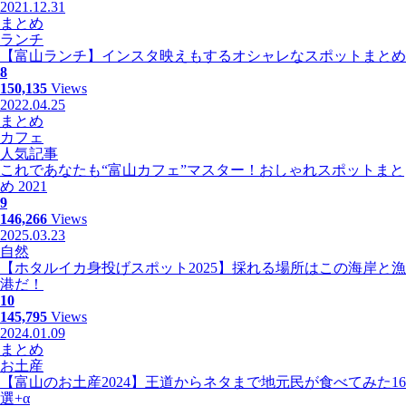
2021.12.31
まとめ
ランチ
【富山ランチ】インスタ映えもするオシャレなスポットまとめ
8
150,135
Views
2022.04.25
まとめ
カフェ
人気記事
これであなたも“富山カフェ”マスター！おしゃれスポットまと
め 2021
9
146,266
Views
2025.03.23
自然
【ホタルイカ身投げスポット2025】採れる場所はこの海岸と漁
港だ！
10
145,795
Views
2024.01.09
まとめ
お土産
【富山のお土産2024】王道からネタまで地元民が食べてみた16
選+α