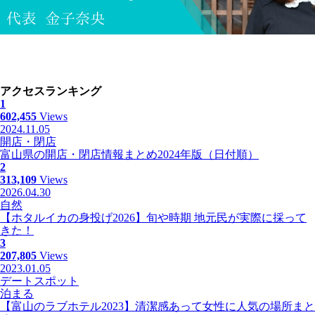
アクセスランキング
1
602,455
Views
2024.11.05
開店・閉店
富山県の開店・閉店情報まとめ2024年版（日付順）
2
313,109
Views
2026.04.30
自然
【ホタルイカの身投げ2026】旬や時期 地元民が実際に採って
きた！
3
207,805
Views
2023.01.05
デートスポット
泊まる
【富山のラブホテル2023】清潔感あって女性に人気の場所まと