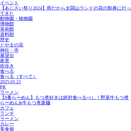
イベント
【あじさい祭り2024】雨だから太閤山ランドの花の祭典に行っ
てきた
動物園・植物園
博物館
美術館
資料館
歴史
とやまの花
神社・寺
展望台
夜景
街歩き
食べる
食べる
（すべて）
2025.01.21
PR
ラーメン
【8番らーめん】もつ煮好きは絶対食べるべし！野菜牛もつ煮
らーめん&牛もつ煮唐麺
カフェ
ランチ
ラーメン
カレー
美食娘