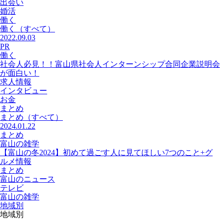
出会い
婚活
働く
働く
（すべて）
2022.09.03
PR
働く
社会人必見！！富山県社会人インターンシップ合同企業説明会
が面白い！
求人情報
インタビュー
お金
まとめ
まとめ
（すべて）
2024.01.22
まとめ
富山の雑学
【富山の冬2024】初めて過ごす人に見てほしい7つのこと+グ
ルメ情報
まとめ
富山のニュース
テレビ
富山の雑学
地域別
地域別