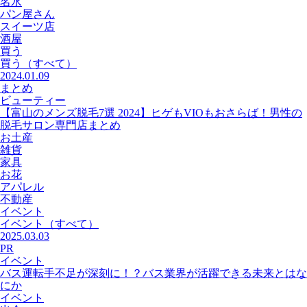
名水
パン屋さん
スイーツ店
酒屋
買う
買う
（すべて）
2024.01.09
まとめ
ビューティー
【富山のメンズ脱毛7選 2024】ヒゲもVIOもおさらば！男性の
脱毛サロン専門店まとめ
お土産
雑貨
家具
お花
アパレル
不動産
イベント
イベント
（すべて）
2025.03.03
PR
イベント
バス運転手不足が深刻に！？バス業界が活躍できる未来とはな
にか
イベント