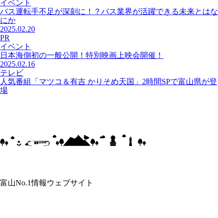
イベント
バス運転手不足が深刻に！？バス業界が活躍できる未来とはな
にか
2025.02.20
PR
イベント
日本海側初の一般公開！特別映画上映会開催！
2025.02.16
テレビ
人気番組「マツコ＆有吉 かりそめ天国」2時間SPで富山県が登
場
富山No.1情報ウェブサイト