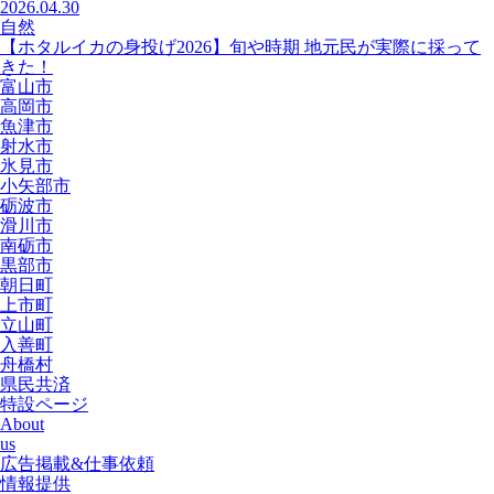
2026.04.30
自然
【ホタルイカの身投げ2026】旬や時期 地元民が実際に採って
きた！
富山市
高岡市
魚津市
射水市
氷見市
小矢部市
砺波市
滑川市
南砺市
黒部市
朝日町
上市町
立山町
入善町
舟橋村
県民共済
特設ページ
About
us
広告掲載&仕事依頼
情報提供