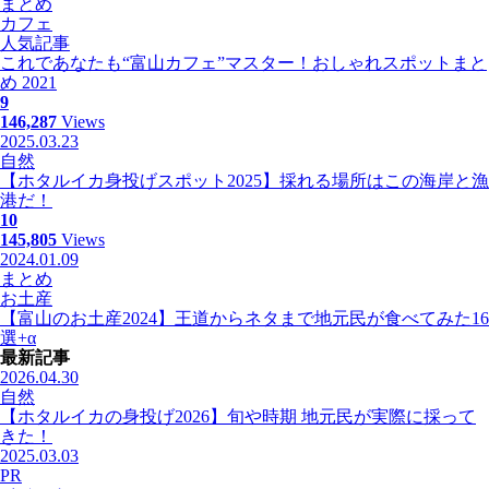
まとめ
カフェ
人気記事
これであなたも“富山カフェ”マスター！おしゃれスポットまと
め 2021
9
146,287
Views
2025.03.23
自然
【ホタルイカ身投げスポット2025】採れる場所はこの海岸と漁
港だ！
10
145,805
Views
2024.01.09
まとめ
お土産
【富山のお土産2024】王道からネタまで地元民が食べてみた16
選+α
最新記事
2026.04.30
自然
【ホタルイカの身投げ2026】旬や時期 地元民が実際に採って
きた！
2025.03.03
PR