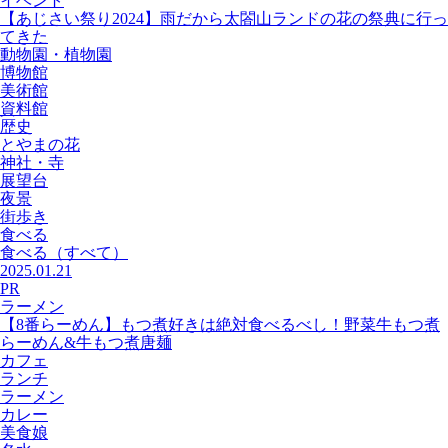
イベント
【あじさい祭り2024】雨だから太閤山ランドの花の祭典に行っ
てきた
動物園・植物園
博物館
美術館
資料館
歴史
とやまの花
神社・寺
展望台
夜景
街歩き
食べる
食べる
（すべて）
2025.01.21
PR
ラーメン
【8番らーめん】もつ煮好きは絶対食べるべし！野菜牛もつ煮
らーめん&牛もつ煮唐麺
カフェ
ランチ
ラーメン
カレー
美食娘