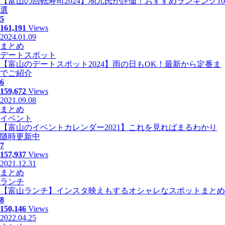
【富山の回転寿司2024】地元民が評価！おすすめランキング10
選
5
161,191
Views
2024.01.09
まとめ
デートスポット
【富山のデートスポット2024】雨の日もOK！最新から定番ま
でご紹介
6
159,672
Views
2021.09.08
まとめ
イベント
【富山のイベントカレンダー2021】これを見ればまるわかり
随時更新中
7
157,937
Views
2021.12.31
まとめ
ランチ
【富山ランチ】インスタ映えもするオシャレなスポットまとめ
8
150,146
Views
2022.04.25