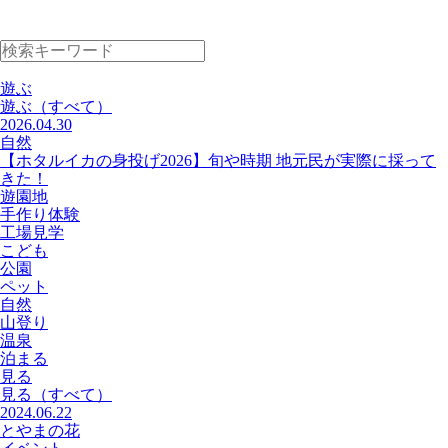
遊ぶ
遊ぶ
（すべて）
2026.04.30
自然
【ホタルイカの身投げ2026】旬や時期 地元民が実際に採って
きた！
遊園地
手作り体験
工場見学
こども
公園
ペット
自然
山登り
温泉
泊まる
見る
見る
（すべて）
2024.06.22
とやまの花