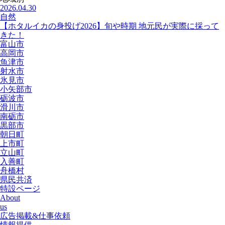
2026.04.30
自然
【ホタルイカの身投げ2026】旬や時期 地元民が実際に採って
きた！
富山市
高岡市
魚津市
射水市
氷見市
小矢部市
砺波市
滑川市
南砺市
黒部市
朝日町
上市町
立山町
入善町
舟橋村
県民共済
特設ページ
About
us
広告掲載&仕事依頼
情報提供