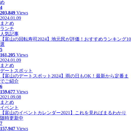
め
4
203,849
Views
2024.01.09
まとめ
ランチ
人気記事
【富山の回転寿司2024】地元民が評価！おすすめランキング10
選
5
161,205
Views
2024.01.09
まとめ
デートスポット
【富山のデートスポット2024】雨の日もOK！最新から定番ま
でご紹介
6
159,677
Views
2021.09.08
まとめ
イベント
【富山のイベントカレンダー2021】これを見ればまるわかり
随時更新中
7
157,947
Views