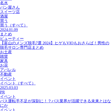
名水
パン屋さん
スイーツ店
酒屋
買う
買う
（すべて）
2024.01.09
まとめ
ビューティー
【富山のメンズ脱毛7選 2024】ヒゲもVIOもおさらば！男性の
脱毛サロン専門店まとめ
お土産
雑貨
家具
お花
アパレル
不動産
イベント
イベント
（すべて）
2025.03.03
PR
イベント
バス運転手不足が深刻に！？バス業界が活躍できる未来とはな
にか
イベント