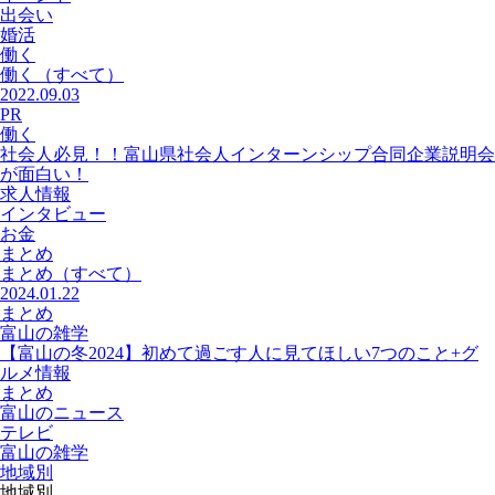
出会い
婚活
働く
働く
（すべて）
2022.09.03
PR
働く
社会人必見！！富山県社会人インターンシップ合同企業説明会
が面白い！
求人情報
インタビュー
お金
まとめ
まとめ
（すべて）
2024.01.22
まとめ
富山の雑学
【富山の冬2024】初めて過ごす人に見てほしい7つのこと+グ
ルメ情報
まとめ
富山のニュース
テレビ
富山の雑学
地域別
地域別