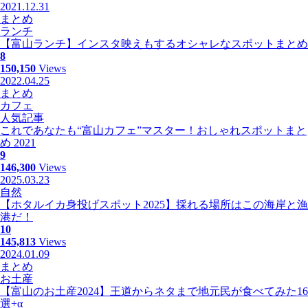
2021.12.31
まとめ
ランチ
【富山ランチ】インスタ映えもするオシャレなスポットまとめ
8
150,150
Views
2022.04.25
まとめ
カフェ
人気記事
これであなたも“富山カフェ”マスター！おしゃれスポットまと
め 2021
9
146,300
Views
2025.03.23
自然
【ホタルイカ身投げスポット2025】採れる場所はこの海岸と漁
港だ！
10
145,813
Views
2024.01.09
まとめ
お土産
【富山のお土産2024】王道からネタまで地元民が食べてみた16
選+α