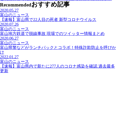
おすすめ記事
Recommended
2020.05.27
富山のニュース
【速報】富山県で22人目の死者 新型コロナウイルス
2020.07.26
富山のニュース
富山地方鉄道で脱線事故 現場でのツイッター情報まとめ
2020.06.27
富山のニュース
富山県警などがランチパックとコラボ！特殊詐欺防止を呼びか
け
2022.01.27
富山のニュース
【速報】富山県内で新たに277人のコロナ感染を確認 過去最多
更新