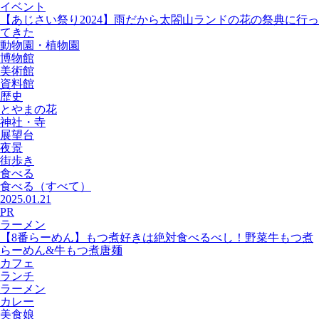
イベント
【あじさい祭り2024】雨だから太閤山ランドの花の祭典に行っ
てきた
動物園・植物園
博物館
美術館
資料館
歴史
とやまの花
神社・寺
展望台
夜景
街歩き
食べる
食べる
（すべて）
2025.01.21
PR
ラーメン
【8番らーめん】もつ煮好きは絶対食べるべし！野菜牛もつ煮
らーめん&牛もつ煮唐麺
カフェ
ランチ
ラーメン
カレー
美食娘