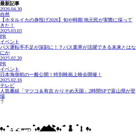
最新記事
2026.04.30
自然
【ホタルイカの身投げ2026】旬や時期 地元民が実際に採って
きた！
2025.03.03
PR
イベント
バス運転手不足が深刻に！？バス業界が活躍できる未来とはな
にか
2025.02.20
PR
イベント
日本海側初の一般公開！特別映画上映会開催！
2025.02.16
テレビ
人気番組「マツコ＆有吉 かりそめ天国」2時間SPで富山県が登
場