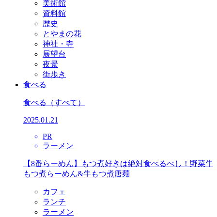
美術館
資料館
歴史
とやまの花
神社・寺
展望台
夜景
街歩き
食べる
食べる
（すべて）
2025.01.21
PR
ラーメン
【8番らーめん】もつ煮好きは絶対食べるべし！野菜牛
もつ煮らーめん&牛もつ煮唐麺
カフェ
ランチ
ラーメン