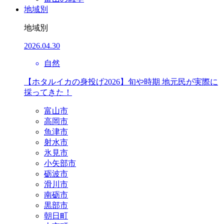
地域別
地域別
2026.04.30
自然
【ホタルイカの身投げ2026】旬や時期 地元民が実際に
採ってきた！
富山市
高岡市
魚津市
射水市
氷見市
小矢部市
砺波市
滑川市
南砺市
黒部市
朝日町