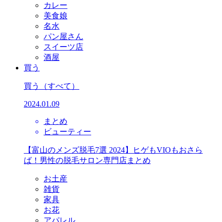
カレー
美食娘
名水
パン屋さん
スイーツ店
酒屋
買う
買う
（すべて）
2024.01.09
まとめ
ビューティー
【富山のメンズ脱毛7選 2024】ヒゲもVIOもおさら
ば！男性の脱毛サロン専門店まとめ
お土産
雑貨
家具
お花
アパレル