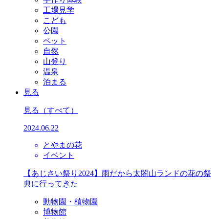
工場見学
こども
公園
ペット
自然
山登り
温泉
泊まる
見る
見る
（すべて）
2024.06.22
とやまの花
イベント
【あじさい祭り2024】雨だから太閤山ランドの花の祭
典に行ってきた
動物園・植物園
博物館