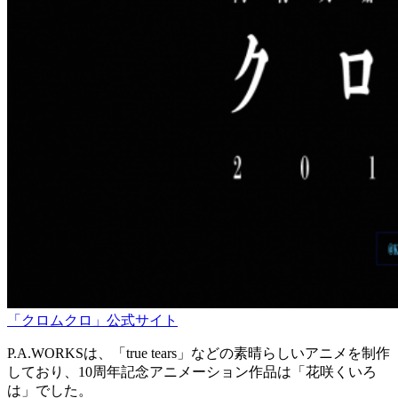
「クロムクロ」公式サイト
P.A.WORKSは、「true tears」などの素晴らしいアニメを制作
しており、10周年記念アニメーション作品は「花咲くいろ
は」でした。