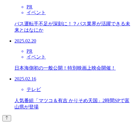
PR
イベント
バス運転手不足が深刻に！？バス業界が活躍できる未
来とはなにか
2025.02.20
PR
イベント
日本海側初の一般公開！特別映画上映会開催！
2025.02.16
テレビ
人気番組「マツコ＆有吉 かりそめ天国」2時間SPで富
山県が登場