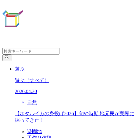
遊ぶ
遊ぶ
（すべて）
2026.04.30
自然
【ホタルイカの身投げ2026】旬や時期 地元民が実際に
採ってきた！
遊園地
手作り体験