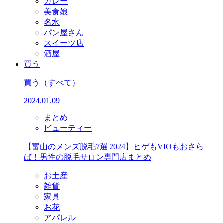
カレー
美食娘
名水
パン屋さん
スイーツ店
酒屋
買う
買う
（すべて）
2024.01.09
まとめ
ビューティー
【富山のメンズ脱毛7選 2024】ヒゲもVIOもおさら
ば！男性の脱毛サロン専門店まとめ
お土産
雑貨
家具
お花
アパレル