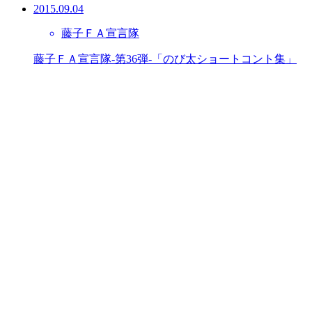
2015.09.04
藤子ＦＡ宣言隊
藤子ＦＡ宣言隊-第36弾-「のび太ショートコント集」