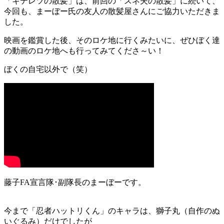
「キテレツの散髪」は、前回の「スネ夫の散髪」に続いて、
今回も、まーぼー氏の友人の散髪屋さんにご協力いただきま
した。
映画を鑑賞した後、そのロケ地に行くみたいに、ぜひぼく達
の動画のロケ地へも行ってみてくださ～い！
ぼくの自宅以外で（笑）
藤子FA宣言隊･副隊長のまーぼーです。
今まで「忍者ハットリくん」のキャラは、獅子丸（自作のぬ
いぐるみ）だけでしたが