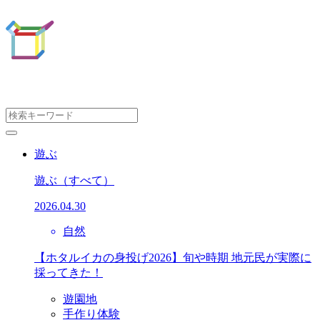
遊ぶ
遊ぶ
（すべて）
2026.04.30
自然
【ホタルイカの身投げ2026】旬や時期 地元民が実際に
採ってきた！
遊園地
手作り体験