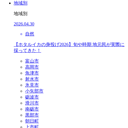
地域別
地域別
2026.04.30
自然
【ホタルイカの身投げ2026】旬や時期 地元民が実際に
採ってきた！
富山市
高岡市
魚津市
射水市
氷見市
小矢部市
砺波市
滑川市
南砺市
黒部市
朝日町
上市町