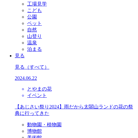
工場見学
こども
公園
ペット
自然
山登り
温泉
泊まる
見る
見る
（すべて）
2024.06.22
とやまの花
イベント
【あじさい祭り2024】雨だから太閤山ランドの花の祭
典に行ってきた
動物園・植物園
博物館
美術館