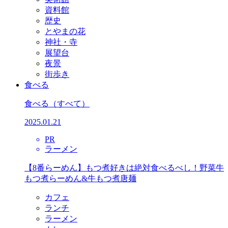
資料館
歴史
とやまの花
神社・寺
展望台
夜景
街歩き
食べる
食べる
（すべて）
2025.01.21
PR
ラーメン
【8番らーめん】もつ煮好きは絶対食べるべし！野菜牛
もつ煮らーめん&牛もつ煮唐麺
カフェ
ランチ
ラーメン