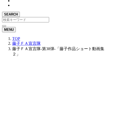
SEARCH
MENU
TOP
藤子ＦＡ宣言隊
藤子ＦＡ宣言隊-第38弾-「藤子作品ショート動画集
２」