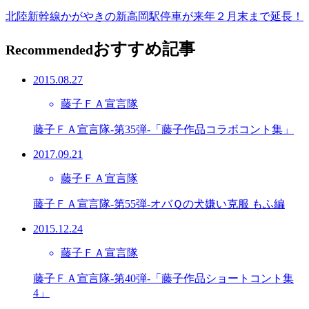
北陸新幹線かがやきの新高岡駅停車が来年２月末まで延長！
おすすめ記事
Recommended
2015.08.27
藤子ＦＡ宣言隊
藤子ＦＡ宣言隊-第35弾-「藤子作品コラボコント集」
2017.09.21
藤子ＦＡ宣言隊
藤子ＦＡ宣言隊-第55弾-オバＱの犬嫌い克服 もふ編
2015.12.24
藤子ＦＡ宣言隊
藤子ＦＡ宣言隊-第40弾-「藤子作品ショートコント集
4」