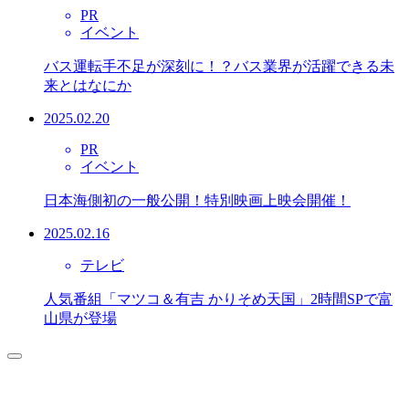
PR
イベント
バス運転手不足が深刻に！？バス業界が活躍できる未
来とはなにか
2025.02.20
PR
イベント
日本海側初の一般公開！特別映画上映会開催！
2025.02.16
テレビ
人気番組「マツコ＆有吉 かりそめ天国」2時間SPで富
山県が登場