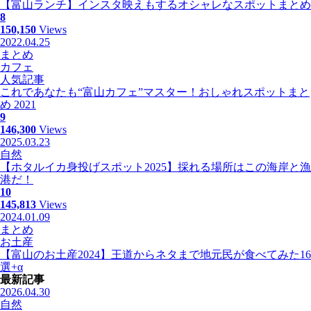
【富山ランチ】インスタ映えもするオシャレなスポットまとめ
8
150,150
Views
2022.04.25
まとめ
カフェ
人気記事
これであなたも“富山カフェ”マスター！おしゃれスポットまと
め 2021
9
146,300
Views
2025.03.23
自然
【ホタルイカ身投げスポット2025】採れる場所はこの海岸と漁
港だ！
10
145,813
Views
2024.01.09
まとめ
お土産
【富山のお土産2024】王道からネタまで地元民が食べてみた16
選+α
最新記事
2026.04.30
自然