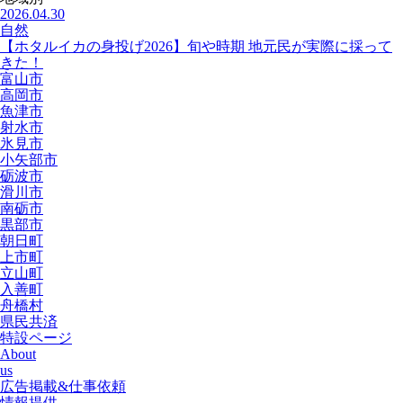
2026.04.30
自然
【ホタルイカの身投げ2026】旬や時期 地元民が実際に採って
きた！
富山市
高岡市
魚津市
射水市
氷見市
小矢部市
砺波市
滑川市
南砺市
黒部市
朝日町
上市町
立山町
入善町
舟橋村
県民共済
特設ページ
About
us
広告掲載&仕事依頼
情報提供