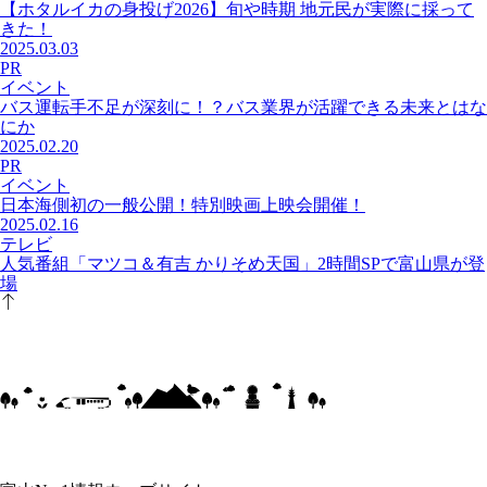
【ホタルイカの身投げ2026】旬や時期 地元民が実際に採って
きた！
2025.03.03
PR
イベント
バス運転手不足が深刻に！？バス業界が活躍できる未来とはな
にか
2025.02.20
PR
イベント
日本海側初の一般公開！特別映画上映会開催！
2025.02.16
テレビ
人気番組「マツコ＆有吉 かりそめ天国」2時間SPで富山県が登
場