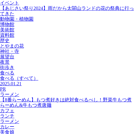
イベント
【あじさい祭り2024】雨だから太閤山ランドの花の祭典に行っ
てきた
動物園・植物園
博物館
美術館
資料館
歴史
とやまの花
神社・寺
展望台
夜景
街歩き
食べる
食べる
（すべて）
2025.01.21
PR
ラーメン
【8番らーめん】もつ煮好きは絶対食べるべし！野菜牛もつ煮
らーめん&牛もつ煮唐麺
カフェ
ランチ
ラーメン
カレー
美食娘