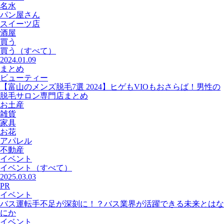
名水
パン屋さん
スイーツ店
酒屋
買う
買う
（すべて）
2024.01.09
まとめ
ビューティー
【富山のメンズ脱毛7選 2024】ヒゲもVIOもおさらば！男性の
脱毛サロン専門店まとめ
お土産
雑貨
家具
お花
アパレル
不動産
イベント
イベント
（すべて）
2025.03.03
PR
イベント
バス運転手不足が深刻に！？バス業界が活躍できる未来とはな
にか
イベント