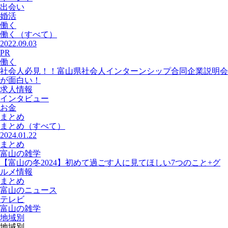
出会い
婚活
働く
働く
（すべて）
2022.09.03
PR
働く
社会人必見！！富山県社会人インターンシップ合同企業説明会
が面白い！
求人情報
インタビュー
お金
まとめ
まとめ
（すべて）
2024.01.22
まとめ
富山の雑学
【富山の冬2024】初めて過ごす人に見てほしい7つのこと+グ
ルメ情報
まとめ
富山のニュース
テレビ
富山の雑学
地域別
地域別