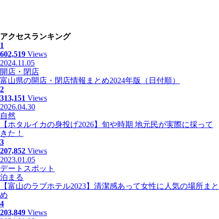
アクセスランキング
1
602,519
Views
2024.11.05
開店・閉店
富山県の開店・閉店情報まとめ2024年版（日付順）
2
313,151
Views
2026.04.30
自然
【ホタルイカの身投げ2026】旬や時期 地元民が実際に採って
きた！
3
207,852
Views
2023.01.05
デートスポット
泊まる
【富山のラブホテル2023】清潔感あって女性に人気の場所まと
め
4
203,849
Views