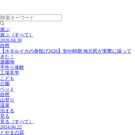
遊ぶ
遊ぶ
（すべて）
2026.04.30
自然
【ホタルイカの身投げ2026】旬や時期 地元民が実際に採って
きた！
遊園地
手作り体験
工場見学
こども
公園
ペット
自然
山登り
温泉
泊まる
見る
見る
（すべて）
2024.06.22
とやまの花