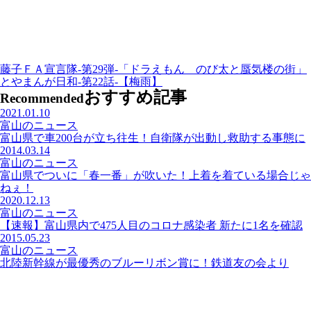
藤子ＦＡ宣言隊-第29弾-「ドラえもん のび太と蜃気楼の街」
とやまんが日和-第22話-【梅雨】
おすすめ記事
Recommended
2021.01.10
富山のニュース
富山県で車200台が立ち往生！自衛隊が出動し救助する事態に
2014.03.14
富山のニュース
富山県でついに「春一番」が吹いた！上着を着ている場合じゃ
ねぇ！
2020.12.13
富山のニュース
【速報】富山県内で475人目のコロナ感染者 新たに1名を確認
2015.05.23
富山のニュース
北陸新幹線が最優秀のブルーリボン賞に！鉄道友の会より