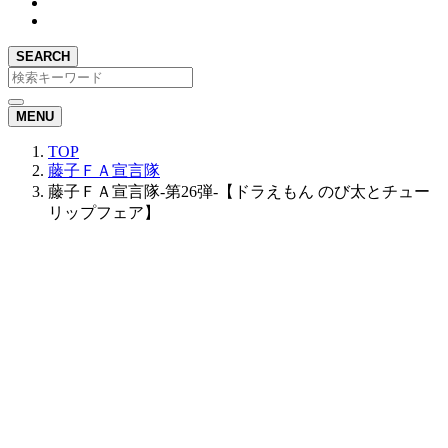
SEARCH
MENU
TOP
藤子ＦＡ宣言隊
藤子ＦＡ宣言隊-第26弾-【ドラえもん のび太とチュー
リップフェア】