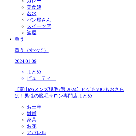
カレー
美食娘
名水
パン屋さん
スイーツ店
酒屋
買う
買う
（すべて）
2024.01.09
まとめ
ビューティー
【富山のメンズ脱毛7選 2024】ヒゲもVIOもおさら
ば！男性の脱毛サロン専門店まとめ
お土産
雑貨
家具
お花
アパレル