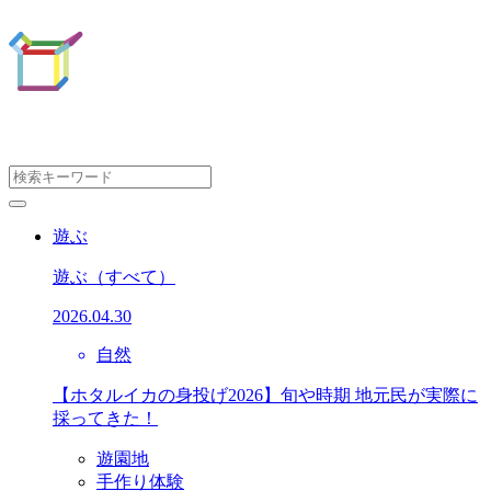
遊ぶ
遊ぶ
（すべて）
2026.04.30
自然
【ホタルイカの身投げ2026】旬や時期 地元民が実際に
採ってきた！
遊園地
手作り体験