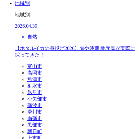
地域別
地域別
2026.04.30
自然
【ホタルイカの身投げ2026】旬や時期 地元民が実際に
採ってきた！
富山市
高岡市
魚津市
射水市
氷見市
小矢部市
砺波市
滑川市
南砺市
黒部市
朝日町
上市町