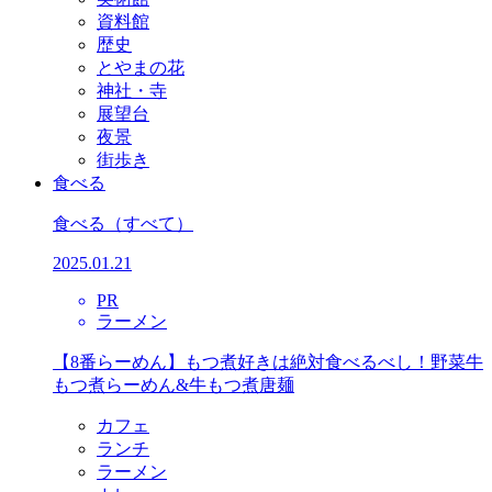
資料館
歴史
とやまの花
神社・寺
展望台
夜景
街歩き
食べる
食べる
（すべて）
2025.01.21
PR
ラーメン
【8番らーめん】もつ煮好きは絶対食べるべし！野菜牛
もつ煮らーめん&牛もつ煮唐麺
カフェ
ランチ
ラーメン