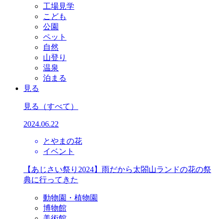
工場見学
こども
公園
ペット
自然
山登り
温泉
泊まる
見る
見る
（すべて）
2024.06.22
とやまの花
イベント
【あじさい祭り2024】雨だから太閤山ランドの花の祭
典に行ってきた
動物園・植物園
博物館
美術館