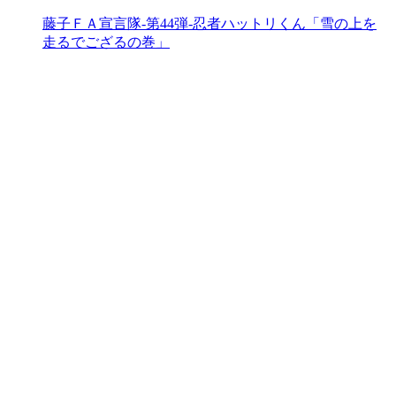
藤子ＦＡ宣言隊-第44弾-忍者ハットリくん「雪の上を
走るでござるの巻」