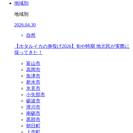
地域別
地域別
2026.04.30
自然
【ホタルイカの身投げ2026】旬や時期 地元民が実際に
採ってきた！
富山市
高岡市
魚津市
射水市
氷見市
小矢部市
砺波市
滑川市
南砺市
黒部市
朝日町
上市町