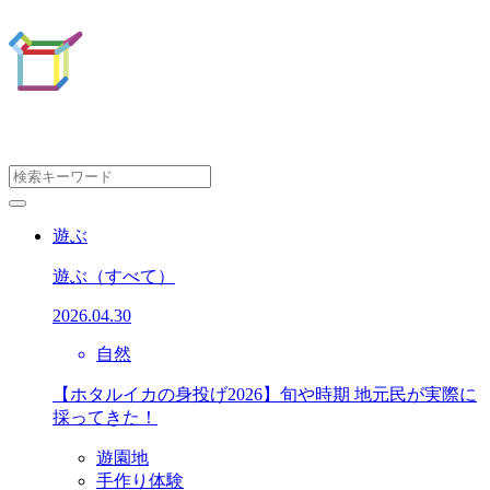
遊ぶ
遊ぶ
（すべて）
2026.04.30
自然
【ホタルイカの身投げ2026】旬や時期 地元民が実際に
採ってきた！
遊園地
手作り体験