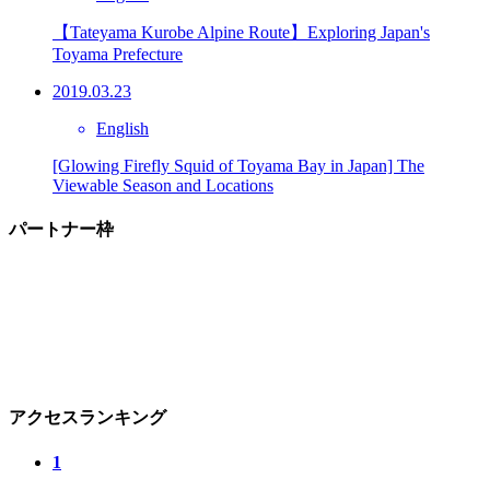
【Tateyama Kurobe Alpine Route】Exploring Japan's
Toyama Prefecture
2019.03.23
English
[Glowing Firefly Squid of Toyama Bay in Japan] The
Viewable Season and Locations
パートナー枠
アクセスランキング
1