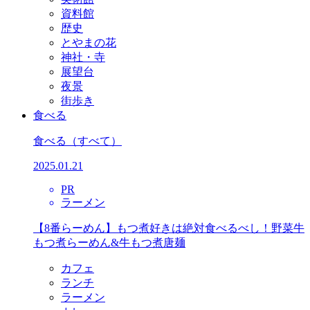
資料館
歴史
とやまの花
神社・寺
展望台
夜景
街歩き
食べる
食べる
（すべて）
2025.01.21
PR
ラーメン
【8番らーめん】もつ煮好きは絶対食べるべし！野菜牛
もつ煮らーめん&牛もつ煮唐麺
カフェ
ランチ
ラーメン