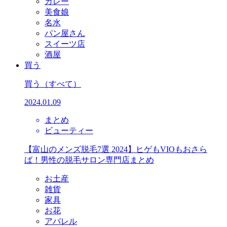
カレー
美食娘
名水
パン屋さん
スイーツ店
酒屋
買う
買う
（すべて）
2024.01.09
まとめ
ビューティー
【富山のメンズ脱毛7選 2024】ヒゲもVIOもおさら
ば！男性の脱毛サロン専門店まとめ
お土産
雑貨
家具
お花
アパレル