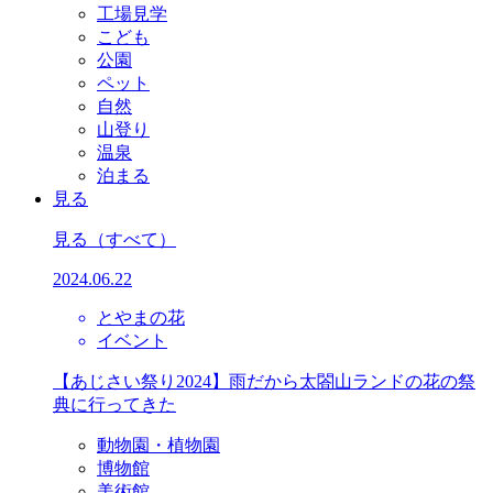
工場見学
こども
公園
ペット
自然
山登り
温泉
泊まる
見る
見る
（すべて）
2024.06.22
とやまの花
イベント
【あじさい祭り2024】雨だから太閤山ランドの花の祭
典に行ってきた
動物園・植物園
博物館
美術館