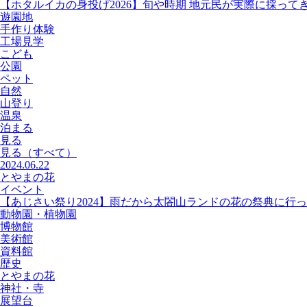
【ホタルイカの身投げ2026】旬や時期 地元民が実際に採って
遊園地
手作り体験
工場見学
こども
公園
ペット
自然
山登り
温泉
泊まる
見る
見る
（すべて）
2024.06.22
とやまの花
イベント
【あじさい祭り2024】雨だから太閤山ランドの花の祭典に行
動物園・植物園
博物館
美術館
資料館
歴史
とやまの花
神社・寺
展望台