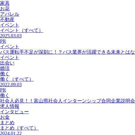
家具
お花
アパレル
不動産
イベント
イベント
（すべて）
2025.03.03
PR
イベント
バス運転手不足が深刻に！？バス業界が活躍できる未来とはな
イベント
出会い
婚活
働く
働く
（すべて）
2022.09.03
PR
働く
社会人必見！！富山県社会人インターンシップ合同企業説明会
求人情報
インタビュー
お金
まとめ
まとめ
（すべて）
2024.01.22