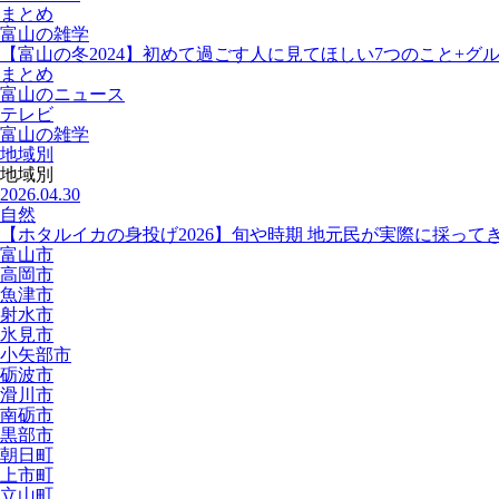
まとめ
富山の雑学
【富山の冬2024】初めて過ごす人に見てほしい7つのこと+グ
まとめ
富山のニュース
テレビ
富山の雑学
地域別
地域別
2026.04.30
自然
【ホタルイカの身投げ2026】旬や時期 地元民が実際に採って
富山市
高岡市
魚津市
射水市
氷見市
小矢部市
砺波市
滑川市
南砺市
黒部市
朝日町
上市町
立山町