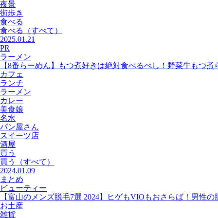
夜景
街歩き
食べる
食べる
（すべて）
2025.01.21
PR
ラーメン
【8番らーめん】もつ煮好きは絶対食べるべし！野菜牛もつ煮
カフェ
ランチ
ラーメン
カレー
美食娘
名水
パン屋さん
スイーツ店
酒屋
買う
買う
（すべて）
2024.01.09
まとめ
ビューティー
【富山のメンズ脱毛7選 2024】ヒゲもVIOもおさらば！男性
お土産
雑貨