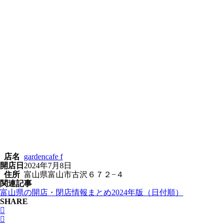
店名
gardencafe f
開店日
2024年7月8日
住所
富山県富山市古沢６７２−４
関連記事
富山県の開店・閉店情報まとめ2024年版（日付順）
SHARE