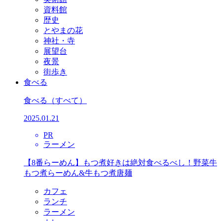
資料館
歴史
とやまの花
神社・寺
展望台
夜景
街歩き
食べる
食べる
（すべて）
2025.01.21
PR
ラーメン
【8番らーめん】もつ煮好きは絶対食べるべし！野菜牛
もつ煮らーめん&牛もつ煮唐麺
カフェ
ランチ
ラーメン