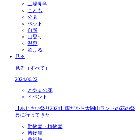
工場見学
こども
公園
ペット
自然
山登り
温泉
泊まる
見る
見る
（すべて）
2024.06.22
とやまの花
イベント
【あじさい祭り2024】雨だから太閤山ランドの花の祭
典に行ってきた
動物園・植物園
博物館
美術館