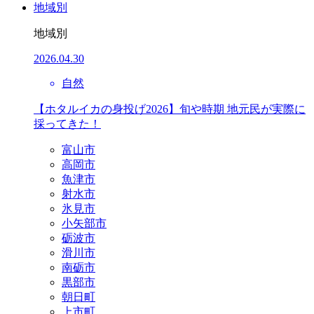
地域別
地域別
2026.04.30
自然
【ホタルイカの身投げ2026】旬や時期 地元民が実際に
採ってきた！
富山市
高岡市
魚津市
射水市
氷見市
小矢部市
砺波市
滑川市
南砺市
黒部市
朝日町
上市町