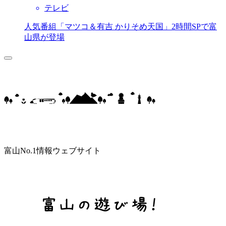
テレビ
人気番組「マツコ＆有吉 かりそめ天国」2時間SPで富
山県が登場
富山No.1情報ウェブサイト