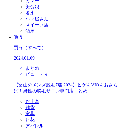
カレー
美食娘
名水
パン屋さん
スイーツ店
酒屋
買う
買う
（すべて）
2024.01.09
まとめ
ビューティー
【富山のメンズ脱毛7選 2024】ヒゲもVIOもおさら
ば！男性の脱毛サロン専門店まとめ
お土産
雑貨
家具
お花
アパレル