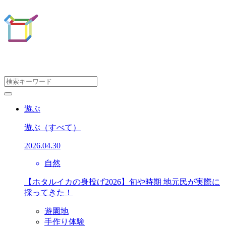
遊ぶ
遊ぶ
（すべて）
2026.04.30
自然
【ホタルイカの身投げ2026】旬や時期 地元民が実際に
採ってきた！
遊園地
手作り体験