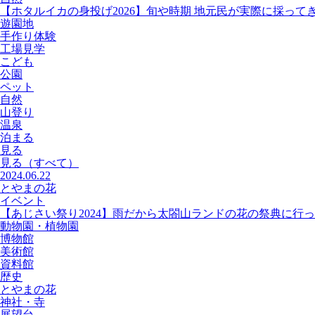
【ホタルイカの身投げ2026】旬や時期 地元民が実際に採って
遊園地
手作り体験
工場見学
こども
公園
ペット
自然
山登り
温泉
泊まる
見る
見る
（すべて）
2024.06.22
とやまの花
イベント
【あじさい祭り2024】雨だから太閤山ランドの花の祭典に行
動物園・植物園
博物館
美術館
資料館
歴史
とやまの花
神社・寺
展望台