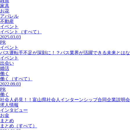
雑貨
家具
お花
アパレル
不動産
イベント
イベント
（すべて）
2025.03.03
PR
イベント
バス運転手不足が深刻に！？バス業界が活躍できる未来とはな
イベント
出会い
婚活
働く
働く
（すべて）
2022.09.03
PR
働く
社会人必見！！富山県社会人インターンシップ合同企業説明会
求人情報
インタビュー
お金
まとめ
まとめ
（すべて）