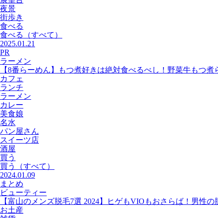
夜景
街歩き
食べる
食べる
（すべて）
2025.01.21
PR
ラーメン
【8番らーめん】もつ煮好きは絶対食べるべし！野菜牛もつ煮
カフェ
ランチ
ラーメン
カレー
美食娘
名水
パン屋さん
スイーツ店
酒屋
買う
買う
（すべて）
2024.01.09
まとめ
ビューティー
【富山のメンズ脱毛7選 2024】ヒゲもVIOもおさらば！男性
お土産