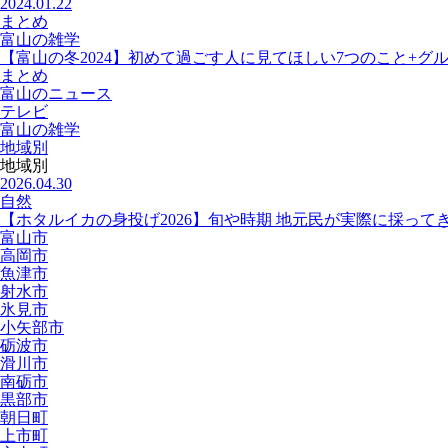
2024.01.22
まとめ
富山の雑学
【富山の冬2024】初めて過ごす人に見てほしい7つのこと+グ
まとめ
富山のニュース
テレビ
富山の雑学
地域別
地域別
2026.04.30
自然
【ホタルイカの身投げ2026】旬や時期 地元民が実際に採って
富山市
高岡市
魚津市
射水市
氷見市
小矢部市
砺波市
滑川市
南砺市
黒部市
朝日町
上市町