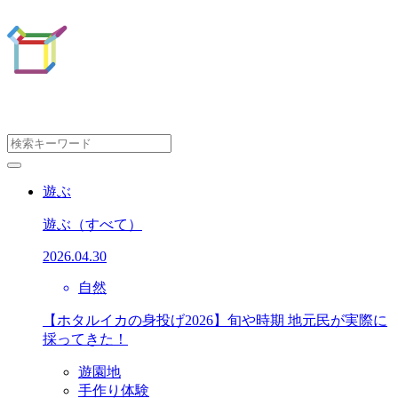
遊ぶ
遊ぶ
（すべて）
2026.04.30
自然
【ホタルイカの身投げ2026】旬や時期 地元民が実際に
採ってきた！
遊園地
手作り体験