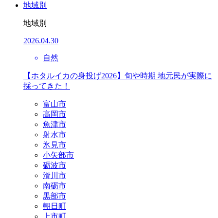
地域別
地域別
2026.04.30
自然
【ホタルイカの身投げ2026】旬や時期 地元民が実際に
採ってきた！
富山市
高岡市
魚津市
射水市
氷見市
小矢部市
砺波市
滑川市
南砺市
黒部市
朝日町
上市町