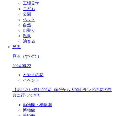
工場見学
こども
公園
ペット
自然
山登り
温泉
泊まる
見る
見る
（すべて）
2024.06.22
とやまの花
イベント
【あじさい祭り2024】雨だから太閤山ランドの花の祭
典に行ってきた
動物園・植物園
博物館
美術館