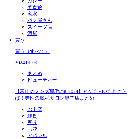
カレー
美食娘
名水
パン屋さん
スイーツ店
酒屋
買う
買う
（すべて）
2024.01.09
まとめ
ビューティー
【富山のメンズ脱毛7選 2024】ヒゲもVIOもおさら
ば！男性の脱毛サロン専門店まとめ
お土産
雑貨
家具
お花
アパレル