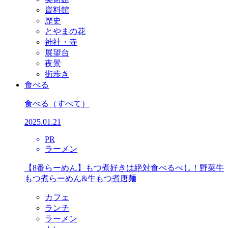
資料館
歴史
とやまの花
神社・寺
展望台
夜景
街歩き
食べる
食べる
（すべて）
2025.01.21
PR
ラーメン
【8番らーめん】もつ煮好きは絶対食べるべし！野菜牛
もつ煮らーめん&牛もつ煮唐麺
カフェ
ランチ
ラーメン