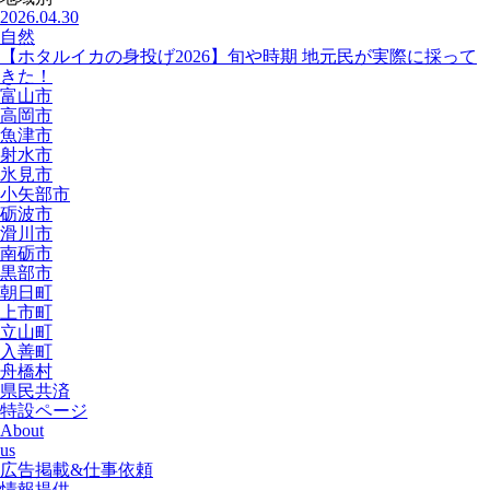
2026.04.30
自然
【ホタルイカの身投げ2026】旬や時期 地元民が実際に採って
きた！
富山市
高岡市
魚津市
射水市
氷見市
小矢部市
砺波市
滑川市
南砺市
黒部市
朝日町
上市町
立山町
入善町
舟橋村
県民共済
特設ページ
About
us
広告掲載&仕事依頼
情報提供