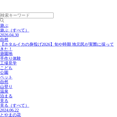
遊ぶ
遊ぶ
（すべて）
2026.04.30
自然
【ホタルイカの身投げ2026】旬や時期 地元民が実際に採って
きた！
遊園地
手作り体験
工場見学
こども
公園
ペット
自然
山登り
温泉
泊まる
見る
見る
（すべて）
2024.06.22
とやまの花