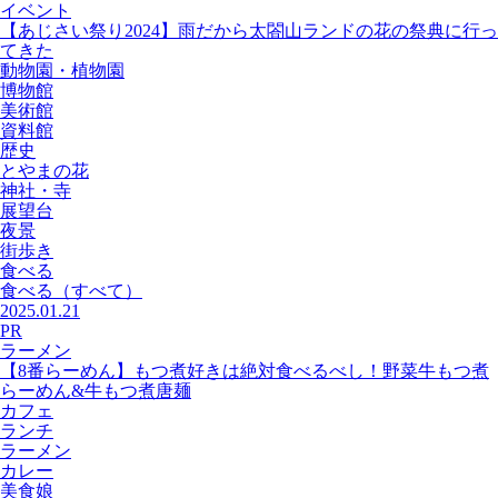
イベント
【あじさい祭り2024】雨だから太閤山ランドの花の祭典に行っ
てきた
動物園・植物園
博物館
美術館
資料館
歴史
とやまの花
神社・寺
展望台
夜景
街歩き
食べる
食べる
（すべて）
2025.01.21
PR
ラーメン
【8番らーめん】もつ煮好きは絶対食べるべし！野菜牛もつ煮
らーめん&牛もつ煮唐麺
カフェ
ランチ
ラーメン
カレー
美食娘