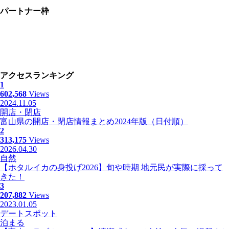
パートナー枠
アクセスランキング
1
602,568
Views
2024.11.05
開店・閉店
富山県の開店・閉店情報まとめ2024年版（日付順）
2
313,175
Views
2026.04.30
自然
【ホタルイカの身投げ2026】旬や時期 地元民が実際に採って
きた！
3
207,882
Views
2023.01.05
デートスポット
泊まる