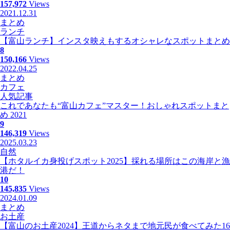
157,972
Views
2021.12.31
まとめ
ランチ
【富山ランチ】インスタ映えもするオシャレなスポットまとめ
8
150,166
Views
2022.04.25
まとめ
カフェ
人気記事
これであなたも“富山カフェ”マスター！おしゃれスポットまと
め 2021
9
146,319
Views
2025.03.23
自然
【ホタルイカ身投げスポット2025】採れる場所はこの海岸と漁
港だ！
10
145,835
Views
2024.01.09
まとめ
お土産
【富山のお土産2024】王道からネタまで地元民が食べてみた16