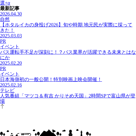
選+α
最新記事
2026.04.30
自然
【ホタルイカの身投げ2026】旬や時期 地元民が実際に採って
きた！
2025.03.03
PR
イベント
バス運転手不足が深刻に！？バス業界が活躍できる未来とはな
にか
2025.02.20
PR
イベント
日本海側初の一般公開！特別映画上映会開催！
2025.02.16
テレビ
人気番組「マツコ＆有吉 かりそめ天国」2時間SPで富山県が登
場