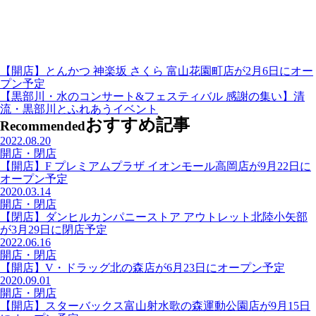
【開店】とんかつ 神楽坂 さくら 富山花園町店が2月6日にオー
プン予定
【黒部川・水のコンサート&フェスティバル 感謝の集い】清
流・黒部川とふれあうイベント
おすすめ記事
Recommended
2022.08.20
開店・閉店
【開店】F プレミアムプラザ イオンモール高岡店が9月22日に
オープン予定
2020.03.14
開店・閉店
【閉店】ダンヒルカンパニーストア アウトレット北陸小矢部
が3月29日に閉店予定
2022.06.16
開店・閉店
【開店】V・ドラッグ北の森店が6月23日にオープン予定
2020.09.01
開店・閉店
【開店】スターバックス富山射水歌の森運動公園店が9月15日