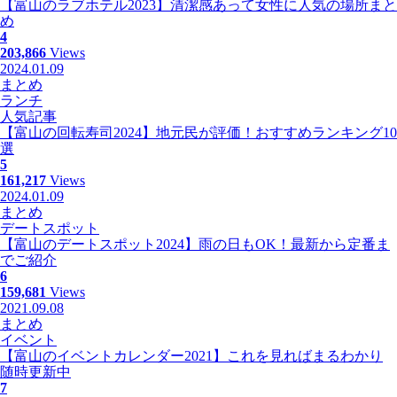
【富山のラブホテル2023】清潔感あって女性に人気の場所まと
め
4
203,866
Views
2024.01.09
まとめ
ランチ
人気記事
【富山の回転寿司2024】地元民が評価！おすすめランキング10
選
5
161,217
Views
2024.01.09
まとめ
デートスポット
【富山のデートスポット2024】雨の日もOK！最新から定番ま
でご紹介
6
159,681
Views
2021.09.08
まとめ
イベント
【富山のイベントカレンダー2021】これを見ればまるわかり
随時更新中
7