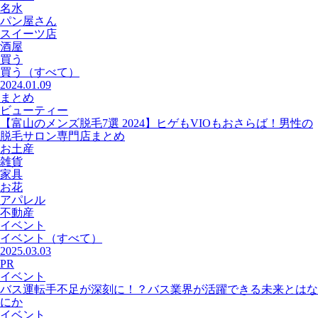
名水
パン屋さん
スイーツ店
酒屋
買う
買う
（すべて）
2024.01.09
まとめ
ビューティー
【富山のメンズ脱毛7選 2024】ヒゲもVIOもおさらば！男性の
脱毛サロン専門店まとめ
お土産
雑貨
家具
お花
アパレル
不動産
イベント
イベント
（すべて）
2025.03.03
PR
イベント
バス運転手不足が深刻に！？バス業界が活躍できる未来とはな
にか
イベント