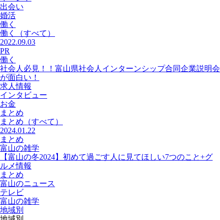
出会い
婚活
働く
働く
（すべて）
2022.09.03
PR
働く
社会人必見！！富山県社会人インターンシップ合同企業説明会
が面白い！
求人情報
インタビュー
お金
まとめ
まとめ
（すべて）
2024.01.22
まとめ
富山の雑学
【富山の冬2024】初めて過ごす人に見てほしい7つのこと+グ
ルメ情報
まとめ
富山のニュース
テレビ
富山の雑学
地域別
地域別