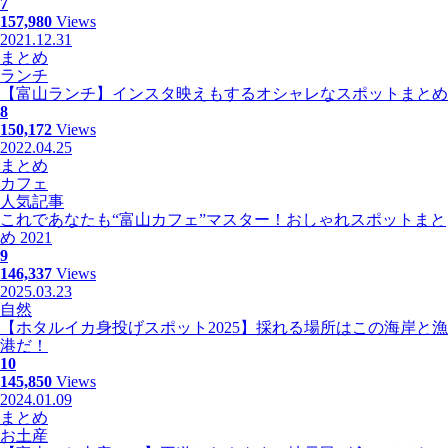
7
157,980
Views
2021.12.31
まとめ
ランチ
【富山ランチ】インスタ映えもするオシャレなスポットまとめ
8
150,172
Views
2022.04.25
まとめ
カフェ
人気記事
これであなたも“富山カフェ”マスター！おしゃれスポットまと
め 2021
9
146,337
Views
2025.03.23
自然
【ホタルイカ身投げスポット2025】採れる場所はこの海岸と漁
港だ！
10
145,850
Views
2024.01.09
まとめ
お土産