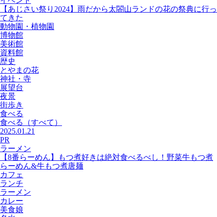
イベント
【あじさい祭り2024】雨だから太閤山ランドの花の祭典に行っ
てきた
動物園・植物園
博物館
美術館
資料館
歴史
とやまの花
神社・寺
展望台
夜景
街歩き
食べる
食べる
（すべて）
2025.01.21
PR
ラーメン
【8番らーめん】もつ煮好きは絶対食べるべし！野菜牛もつ煮
らーめん&牛もつ煮唐麺
カフェ
ランチ
ラーメン
カレー
美食娘