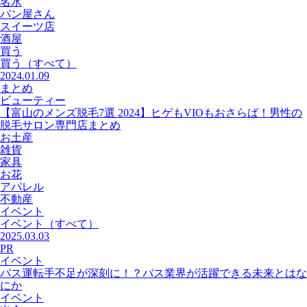
名水
パン屋さん
スイーツ店
酒屋
買う
買う
（すべて）
2024.01.09
まとめ
ビューティー
【富山のメンズ脱毛7選 2024】ヒゲもVIOもおさらば！男性の
脱毛サロン専門店まとめ
お土産
雑貨
家具
お花
アパレル
不動産
イベント
イベント
（すべて）
2025.03.03
PR
イベント
バス運転手不足が深刻に！？バス業界が活躍できる未来とはな
にか
イベント