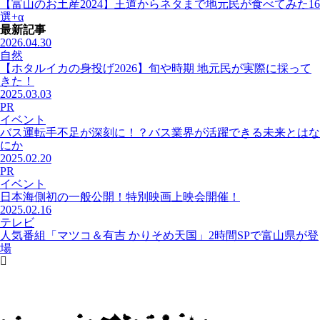
【富山のお土産2024】王道からネタまで地元民が食べてみた16
選+α
最新記事
2026.04.30
自然
【ホタルイカの身投げ2026】旬や時期 地元民が実際に採って
きた！
2025.03.03
PR
イベント
バス運転手不足が深刻に！？バス業界が活躍できる未来とはな
にか
2025.02.20
PR
イベント
日本海側初の一般公開！特別映画上映会開催！
2025.02.16
テレビ
人気番組「マツコ＆有吉 かりそめ天国」2時間SPで富山県が登
場