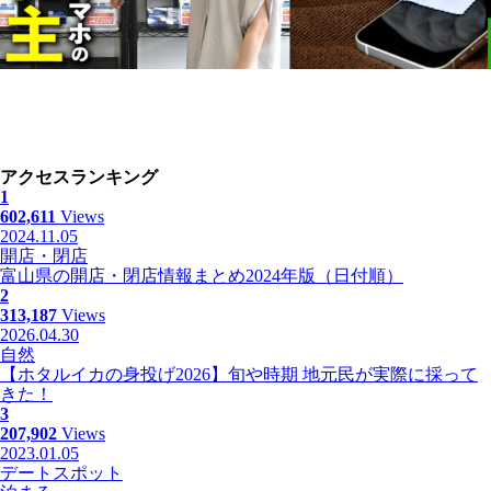
アクセスランキング
1
602,611
Views
2024.11.05
開店・閉店
富山県の開店・閉店情報まとめ2024年版（日付順）
2
313,187
Views
2026.04.30
自然
【ホタルイカの身投げ2026】旬や時期 地元民が実際に採って
きた！
3
207,902
Views
2023.01.05
デートスポット