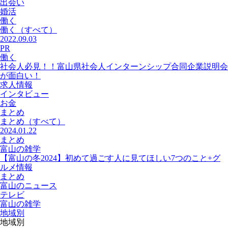
出会い
婚活
働く
働く
（すべて）
2022.09.03
PR
働く
社会人必見！！富山県社会人インターンシップ合同企業説明会
が面白い！
求人情報
インタビュー
お金
まとめ
まとめ
（すべて）
2024.01.22
まとめ
富山の雑学
【富山の冬2024】初めて過ごす人に見てほしい7つのこと+グ
ルメ情報
まとめ
富山のニュース
テレビ
富山の雑学
地域別
地域別