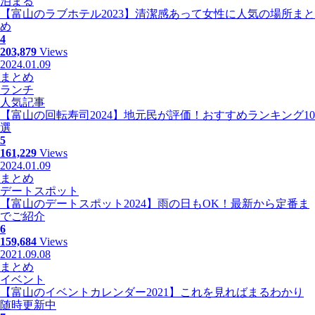
泊まる
【富山のラブホテル2023】清潔感あって女性に人気の場所まと
め
4
203,879
Views
2024.01.09
まとめ
ランチ
人気記事
【富山の回転寿司2024】地元民が評価！おすすめランキング10
選
5
161,229
Views
2024.01.09
まとめ
デートスポット
【富山のデートスポット2024】雨の日もOK！最新から定番ま
でご紹介
6
159,684
Views
2021.09.08
まとめ
イベント
【富山のイベントカレンダー2021】これを見ればまるわかり
随時更新中