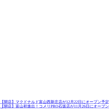
【開店】マクドナルド富山西新庄店が12月22日にオープン予定
【開店】富山初進出！コメリPRO石坂店が11月26日にオープン