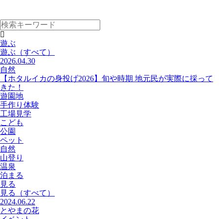
遊ぶ
遊ぶ
（すべて）
2026.04.30
自然
【ホタルイカの身投げ2026】旬や時期 地元民が実際に採って
きた！
遊園地
手作り体験
工場見学
こども
公園
ペット
自然
山登り
温泉
泊まる
見る
見る
（すべて）
2024.06.22
とやまの花