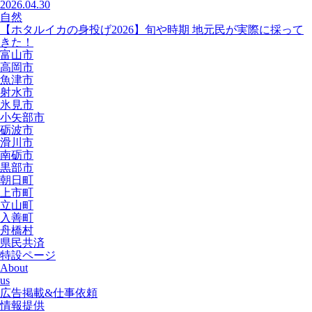
2026.04.30
自然
【ホタルイカの身投げ2026】旬や時期 地元民が実際に採って
きた！
富山市
高岡市
魚津市
射水市
氷見市
小矢部市
砺波市
滑川市
南砺市
黒部市
朝日町
上市町
立山町
入善町
舟橋村
県民共済
特設ページ
About
us
広告掲載&仕事依頼
情報提供