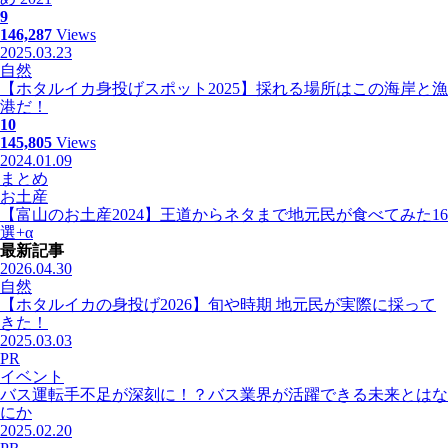
9
146,287
Views
2025.03.23
自然
【ホタルイカ身投げスポット2025】採れる場所はこの海岸と漁
港だ！
10
145,805
Views
2024.01.09
まとめ
お土産
【富山のお土産2024】王道からネタまで地元民が食べてみた16
選+α
最新記事
2026.04.30
自然
【ホタルイカの身投げ2026】旬や時期 地元民が実際に採って
きた！
2025.03.03
PR
イベント
バス運転手不足が深刻に！？バス業界が活躍できる未来とはな
にか
2025.02.20