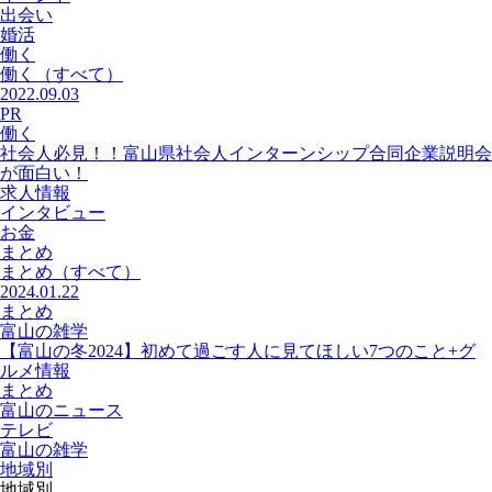
出会い
婚活
働く
働く
（すべて）
2022.09.03
PR
働く
社会人必見！！富山県社会人インターンシップ合同企業説明会
が面白い！
求人情報
インタビュー
お金
まとめ
まとめ
（すべて）
2024.01.22
まとめ
富山の雑学
【富山の冬2024】初めて過ごす人に見てほしい7つのこと+グ
ルメ情報
まとめ
富山のニュース
テレビ
富山の雑学
地域別
地域別