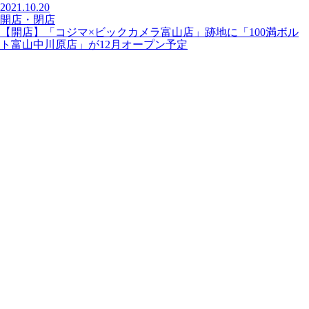
2021.10.20
開店・閉店
【開店】「コジマ×ビックカメラ富山店」跡地に「100満ボル
ト富山中川原店」が12月オープン予定