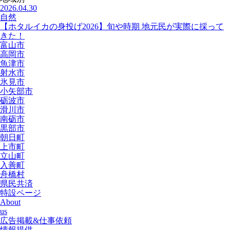
2026.04.30
自然
【ホタルイカの身投げ2026】旬や時期 地元民が実際に採って
きた！
富山市
高岡市
魚津市
射水市
氷見市
小矢部市
砺波市
滑川市
南砺市
黒部市
朝日町
上市町
立山町
入善町
舟橋村
県民共済
特設ページ
About
us
広告掲載&仕事依頼
情報提供