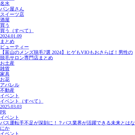
名水
パン屋さん
スイーツ店
酒屋
買う
買う
（すべて）
2024.01.09
まとめ
ビューティー
【富山のメンズ脱毛7選 2024】ヒゲもVIOもおさらば！男性の
脱毛サロン専門店まとめ
お土産
雑貨
家具
お花
アパレル
不動産
イベント
イベント
（すべて）
2025.03.03
PR
イベント
バス運転手不足が深刻に！？バス業界が活躍できる未来とはな
にか
イベント