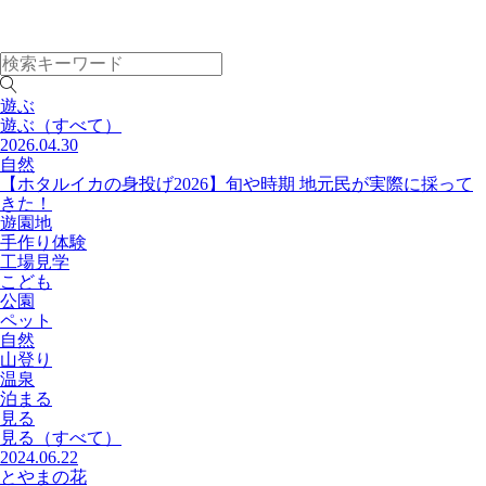
遊ぶ
遊ぶ
（すべて）
2026.04.30
自然
【ホタルイカの身投げ2026】旬や時期 地元民が実際に採って
きた！
遊園地
手作り体験
工場見学
こども
公園
ペット
自然
山登り
温泉
泊まる
見る
見る
（すべて）
2024.06.22
とやまの花