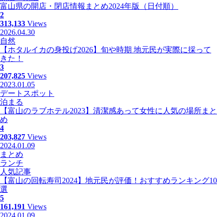
富山県の開店・閉店情報まとめ2024年版（日付順）
2
313,133
Views
2026.04.30
自然
【ホタルイカの身投げ2026】旬や時期 地元民が実際に採って
きた！
3
207,825
Views
2023.01.05
デートスポット
泊まる
【富山のラブホテル2023】清潔感あって女性に人気の場所まと
め
4
203,827
Views
2024.01.09
まとめ
ランチ
人気記事
【富山の回転寿司2024】地元民が評価！おすすめランキング10
選
5
161,191
Views
2024.01.09