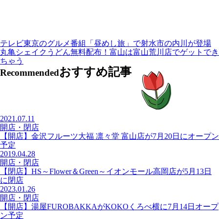
テレビ東京のグルメ番組「昼めし旅」で射水市の内川が登場
丸亀シェイクうどん無料配布！富山は富山荒川店​でゲットでき
ちゃう
おすすめ記事
Recommended
2021.07.11
開店・閉店
【開店】金沢フルーツ大福 凛々堂 富山店が7月20日にオープン
予定
2019.04.28
開店・閉店
【閉店】HS～Flower＆Green～イオンモール高岡店が5月13日
に閉店
2023.01.26
開店・閉店
【開店】湯屋FUROBAKKAがKOKOくろべ横に7月14日オープ
ン予定