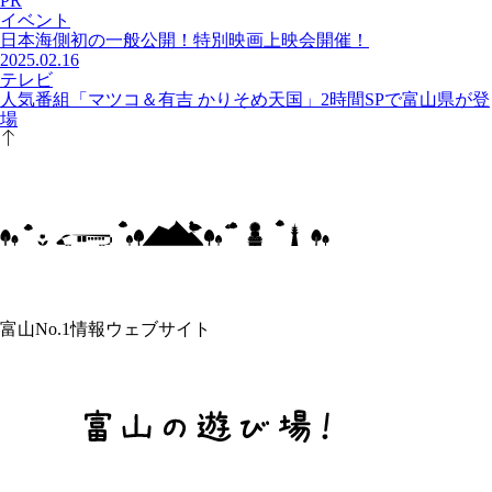
PR
イベント
日本海側初の一般公開！特別映画上映会開催！
2025.02.16
テレビ
人気番組「マツコ＆有吉 かりそめ天国」2時間SPで富山県が登
場
富山No.1情報ウェブサイト