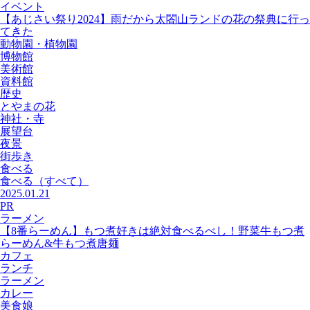
イベント
【あじさい祭り2024】雨だから太閤山ランドの花の祭典に行っ
てきた
動物園・植物園
博物館
美術館
資料館
歴史
とやまの花
神社・寺
展望台
夜景
街歩き
食べる
食べる
（すべて）
2025.01.21
PR
ラーメン
【8番らーめん】もつ煮好きは絶対食べるべし！野菜牛もつ煮
らーめん&牛もつ煮唐麺
カフェ
ランチ
ラーメン
カレー
美食娘