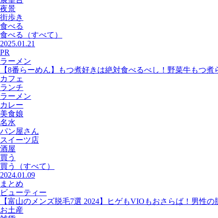
夜景
街歩き
食べる
食べる
（すべて）
2025.01.21
PR
ラーメン
【8番らーめん】もつ煮好きは絶対食べるべし！野菜牛もつ煮
カフェ
ランチ
ラーメン
カレー
美食娘
名水
パン屋さん
スイーツ店
酒屋
買う
買う
（すべて）
2024.01.09
まとめ
ビューティー
【富山のメンズ脱毛7選 2024】ヒゲもVIOもおさらば！男性
お土産