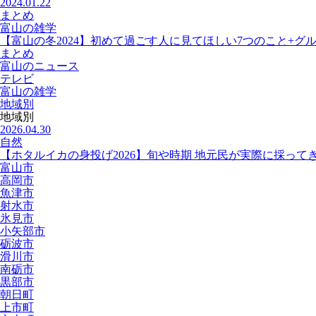
2024.01.22
まとめ
富山の雑学
【富山の冬2024】初めて過ごす人に見てほしい7つのこと+グ
まとめ
富山のニュース
テレビ
富山の雑学
地域別
地域別
2026.04.30
自然
【ホタルイカの身投げ2026】旬や時期 地元民が実際に採って
富山市
高岡市
魚津市
射水市
氷見市
小矢部市
砺波市
滑川市
南砺市
黒部市
朝日町
上市町