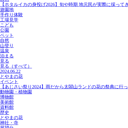
【ホタルイカの身投げ2026】旬や時期 地元民が実際に採って
遊園地
手作り体験
工場見学
こども
公園
ペット
自然
山登り
温泉
泊まる
見る
見る
（すべて）
2024.06.22
とやまの花
イベント
【あじさい祭り2024】雨だから太閤山ランドの花の祭典に行
動物園・植物園
博物館
美術館
資料館
歴史
とやまの花
神社・寺
展望台