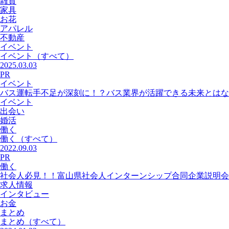
雑貨
家具
お花
アパレル
不動産
イベント
イベント
（すべて）
2025.03.03
PR
イベント
バス運転手不足が深刻に！？バス業界が活躍できる未来とはな
イベント
出会い
婚活
働く
働く
（すべて）
2022.09.03
PR
働く
社会人必見！！富山県社会人インターンシップ合同企業説明会
求人情報
インタビュー
お金
まとめ
まとめ
（すべて）