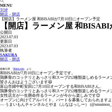
MENU
TOP
開店・閉店
【開店】ラーメン屋 和BISABIが7月10日にオープン予定
【開店】ラーメン屋 和BISAB
公開日
2023.07.03
更新日
2023.07.03
執筆者
SAKURA
開店・閉店
画像引用 「
和BISABI
」より
和BISABIが7月10日にオープン予定です。
鶏豚骨のコッテリとあっさり和スープの2種類楽しめるラーメ
皆さんおはようございます😃
富山市婦中町安田に7月10日オープンする和BISABIさん。
鶏豚骨のコッテリとあっさり和スープの2種類楽しめるラーメン
女性店主が一生懸命作るラーメンが今から楽しみです😊
オープンに向けてアルバイト、パートを募集しておられます
— うまいもんチャンネルとやま（ふなはっしー） (@umaimon_to