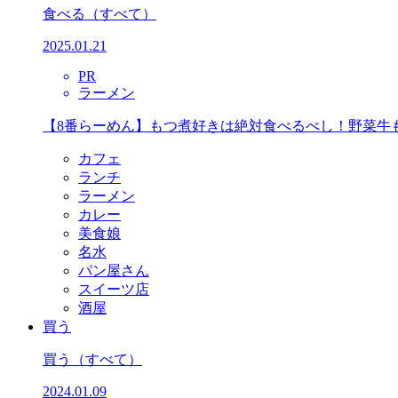
食べる
（すべて）
2025.01.21
PR
ラーメン
【8番らーめん】もつ煮好きは絶対食べるべし！野菜牛
カフェ
ランチ
ラーメン
カレー
美食娘
名水
パン屋さん
スイーツ店
酒屋
買う
買う
（すべて）
2024.01.09