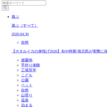
遊ぶ
遊ぶ
（すべて）
2026.04.30
自然
【ホタルイカの身投げ2026】旬や時期 地元民が実際に
遊園地
手作り体験
工場見学
こども
公園
ペット
自然
山登り
温泉
泊まる