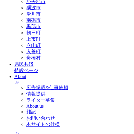
小矢部市
砺波市
滑川市
南砺市
黒部市
朝日町
上市町
立山町
入善町
舟橋村
県民共済
特設ページ
About
us
広告掲載&仕事依頼
情報提供
ライター募集
About us
雑記
お問い合わせ
本サイトの仕様