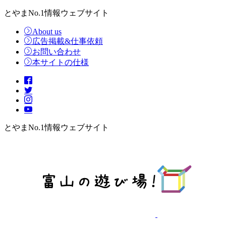
とやまNo.1情報ウェブサイト
About us
広告掲載&仕事依頼
お問い合わせ
本サイトの仕様
とやまNo.1情報ウェブサイト