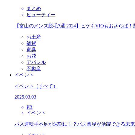
まとめ
ビューティー
【富山のメンズ脱毛7選 2024】ヒゲもVIOもおさら
お土産
雑貨
家具
お花
アパレル
不動産
イベント
イベント
（すべて）
2025.03.03
PR
イベント
バス運転手不足が深刻に！？バス業界が活躍できる未来