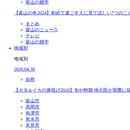
富山の雑学
【富山の冬2024】初めて過ごす人に見てほしい7つのこ
まとめ
富山のニュース
テレビ
富山の雑学
地域別
地域別
2026.04.30
自然
【ホタルイカの身投げ2026】旬や時期 地元民が実際に
富山市
高岡市
魚津市
射水市
氷見市