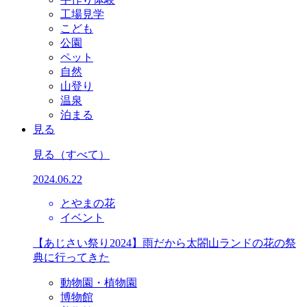
工場見学
こども
公園
ペット
自然
山登り
温泉
泊まる
見る
見る
（すべて）
2024.06.22
とやまの花
イベント
【あじさい祭り2024】雨だから太閤山ランドの花の祭
典に行ってきた
動物園・植物園
博物館