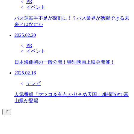
PR
イベント
バス運転手不足が深刻に！？バス業界が活躍できる未
来とはなにか
2025.02.20
PR
イベント
日本海側初の一般公開！特別映画上映会開催！
2025.02.16
テレビ
人気番組「マツコ＆有吉 かりそめ天国」2時間SPで富
山県が登場