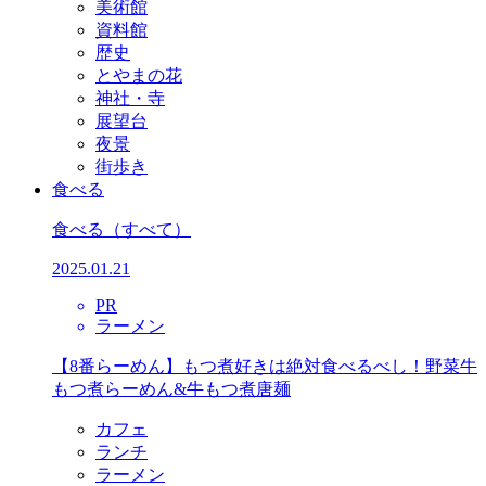
美術館
資料館
歴史
とやまの花
神社・寺
展望台
夜景
街歩き
食べる
食べる
（すべて）
2025.01.21
PR
ラーメン
【8番らーめん】もつ煮好きは絶対食べるべし！野菜牛
もつ煮らーめん&牛もつ煮唐麺
カフェ
ランチ
ラーメン