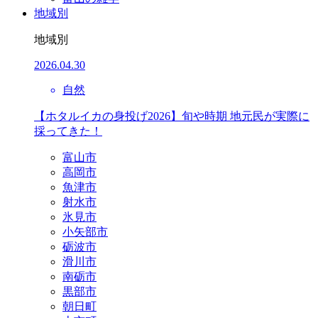
地域別
地域別
2026.04.30
自然
【ホタルイカの身投げ2026】旬や時期 地元民が実際に
採ってきた！
富山市
高岡市
魚津市
射水市
氷見市
小矢部市
砺波市
滑川市
南砺市
黒部市
朝日町