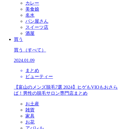
カレー
美食娘
名水
パン屋さん
スイーツ店
酒屋
買う
買う
（すべて）
2024.01.09
まとめ
ビューティー
【富山のメンズ脱毛7選 2024】ヒゲもVIOもおさら
ば！男性の脱毛サロン専門店まとめ
お土産
雑貨
家具
お花
アパレル