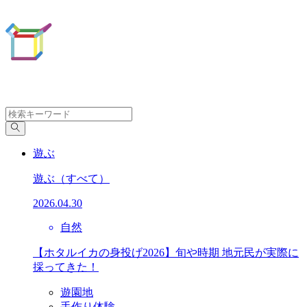
遊ぶ
遊ぶ
（すべて）
2026.04.30
自然
【ホタルイカの身投げ2026】旬や時期 地元民が実際に
採ってきた！
遊園地
手作り体験