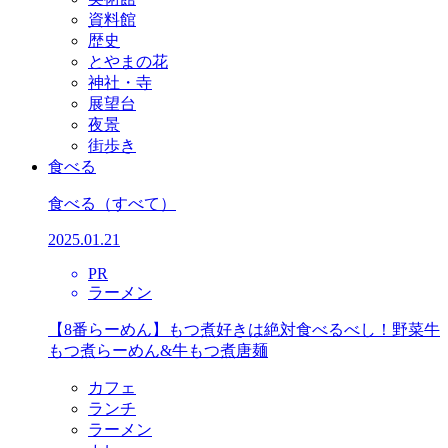
資料館
歴史
とやまの花
神社・寺
展望台
夜景
街歩き
食べる
食べる
（すべて）
2025.01.21
PR
ラーメン
【8番らーめん】もつ煮好きは絶対食べるべし！野菜牛
もつ煮らーめん&牛もつ煮唐麺
カフェ
ランチ
ラーメン