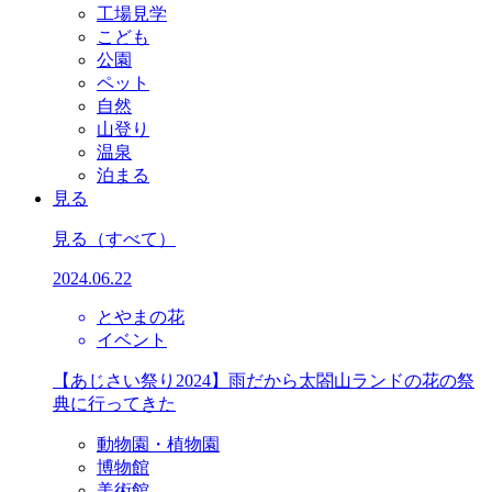
工場見学
こども
公園
ペット
自然
山登り
温泉
泊まる
見る
見る
（すべて）
2024.06.22
とやまの花
イベント
【あじさい祭り2024】雨だから太閤山ランドの花の祭
典に行ってきた
動物園・植物園
博物館
美術館