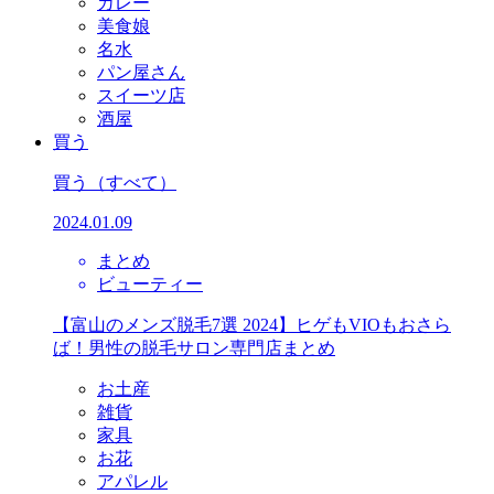
カレー
美食娘
名水
パン屋さん
スイーツ店
酒屋
買う
買う
（すべて）
2024.01.09
まとめ
ビューティー
【富山のメンズ脱毛7選 2024】ヒゲもVIOもおさら
ば！男性の脱毛サロン専門店まとめ
お土産
雑貨
家具
お花
アパレル