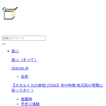
遊ぶ
遊ぶ
（すべて）
2026.04.30
自然
【ホタルイカの身投げ2026】旬や時期 地元民が実際に
採ってきた！
遊園地
手作り体験