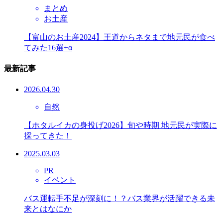
まとめ
お土産
【富山のお土産2024】王道からネタまで地元民が食べ
てみた16選+α
最新記事
2026.04.30
自然
【ホタルイカの身投げ2026】旬や時期 地元民が実際に
採ってきた！
2025.03.03
PR
イベント
バス運転手不足が深刻に！？バス業界が活躍できる未
来とはなにか