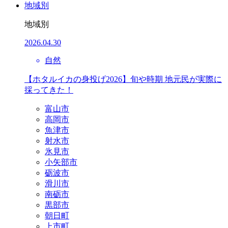
地域別
地域別
2026.04.30
自然
【ホタルイカの身投げ2026】旬や時期 地元民が実際に
採ってきた！
富山市
高岡市
魚津市
射水市
氷見市
小矢部市
砺波市
滑川市
南砺市
黒部市
朝日町
上市町