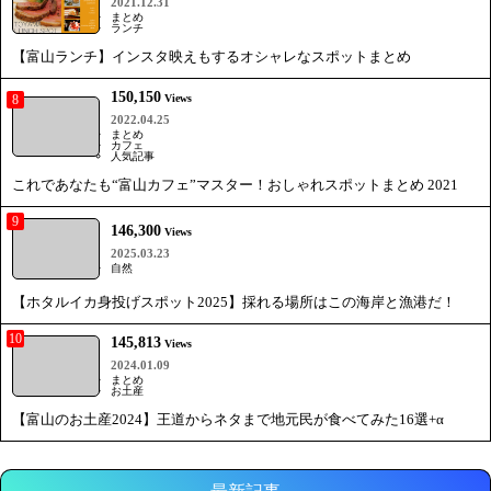
2021.12.31
まとめ
ランチ
【富山ランチ】インスタ映えもするオシャレなスポットまとめ
150,150
8
Views
2022.04.25
まとめ
カフェ
人気記事
これであなたも“富山カフェ”マスター！おしゃれスポットまとめ 2021
9
146,300
Views
2025.03.23
自然
【ホタルイカ身投げスポット2025】採れる場所はこの海岸と漁港だ！
10
145,813
Views
2024.01.09
まとめ
お土産
【富山のお土産2024】王道からネタまで地元民が食べてみた16選+α