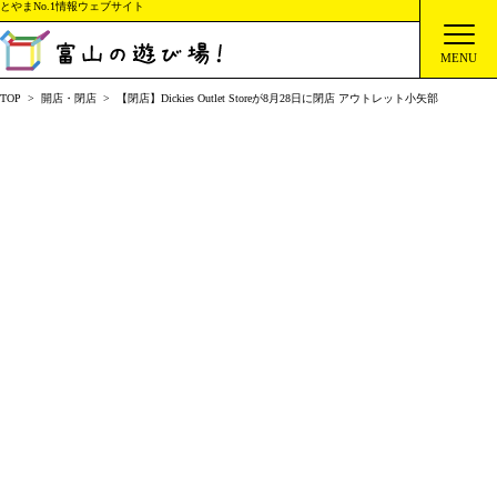
とやまNo.1情報ウェブサイト
MENU
TOP
開店・閉店
【閉店】Dickies Outlet Storeが8月28日に閉店 アウトレット小矢部