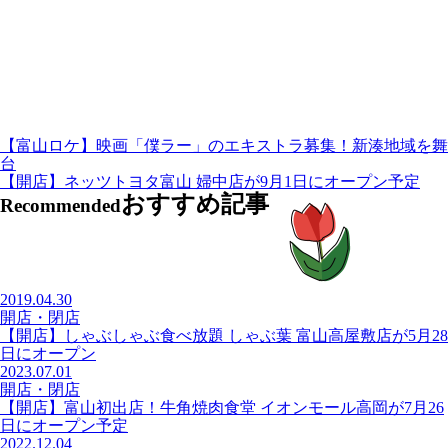
【富山ロケ】映画「僕ラー」のエキストラ募集！新湊地域を舞
台
【開店】ネッツトヨタ富山 婦中店が9月1日にオープン予定
おすすめ記事
Recommended
2019.04.30
開店・閉店
【開店】しゃぶしゃぶ食べ放題 しゃぶ葉 富山高屋敷店が5月28
日にオープン
2023.07.01
開店・閉店
【開店】富山初出店！牛角焼肉食堂 イオンモール高岡が7月26
日にオープン予定
2022.12.04