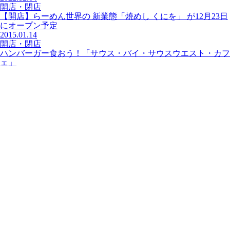
開店・閉店
【開店】らーめん世界の 新業態「焼めし くにを」 が12月23日
にオープン予定
2015.01.14
開店・閉店
ハンバーガー食おう！「サウス・バイ・サウスウエスト・カフ
ェ」