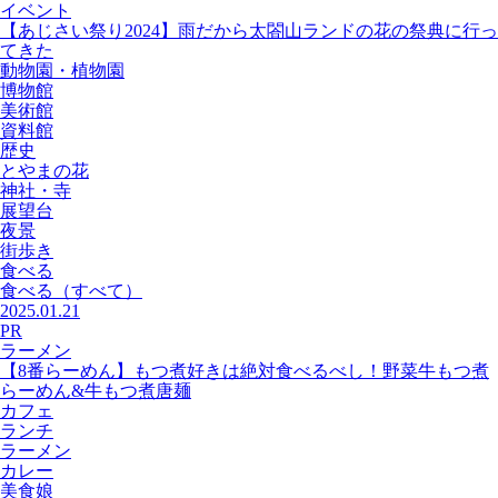
イベント
【あじさい祭り2024】雨だから太閤山ランドの花の祭典に行っ
てきた
動物園・植物園
博物館
美術館
資料館
歴史
とやまの花
神社・寺
展望台
夜景
街歩き
食べる
食べる
（すべて）
2025.01.21
PR
ラーメン
【8番らーめん】もつ煮好きは絶対食べるべし！野菜牛もつ煮
らーめん&牛もつ煮唐麺
カフェ
ランチ
ラーメン
カレー
美食娘