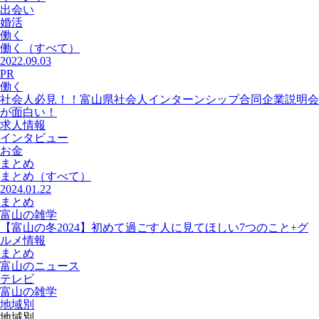
出会い
婚活
働く
働く
（すべて）
2022.09.03
PR
働く
社会人必見！！富山県社会人インターンシップ合同企業説明会
が面白い！
求人情報
インタビュー
お金
まとめ
まとめ
（すべて）
2024.01.22
まとめ
富山の雑学
【富山の冬2024】初めて過ごす人に見てほしい7つのこと+グ
ルメ情報
まとめ
富山のニュース
テレビ
富山の雑学
地域別
地域別