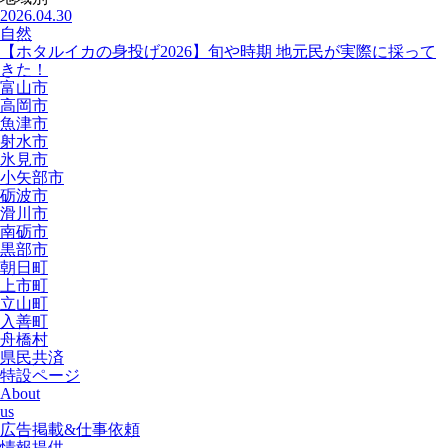
2026.04.30
自然
【ホタルイカの身投げ2026】旬や時期 地元民が実際に採って
きた！
富山市
高岡市
魚津市
射水市
氷見市
小矢部市
砺波市
滑川市
南砺市
黒部市
朝日町
上市町
立山町
入善町
舟橋村
県民共済
特設ページ
About
us
広告掲載&仕事依頼
情報提供