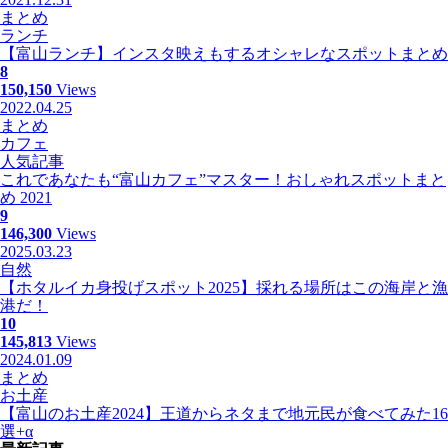
まとめ
ランチ
【富山ランチ】インスタ映えもするオシャレなスポットまとめ
8
150,150
Views
2022.04.25
まとめ
カフェ
人気記事
これであなたも“富山カフェ”マスター！おしゃれスポットまと
め 2021
9
146,300
Views
2025.03.23
自然
【ホタルイカ身投げスポット2025】採れる場所はこの海岸と漁
港だ！
10
145,813
Views
2024.01.09
まとめ
お土産
【富山のお土産2024】王道からネタまで地元民が食べてみた16
選+α