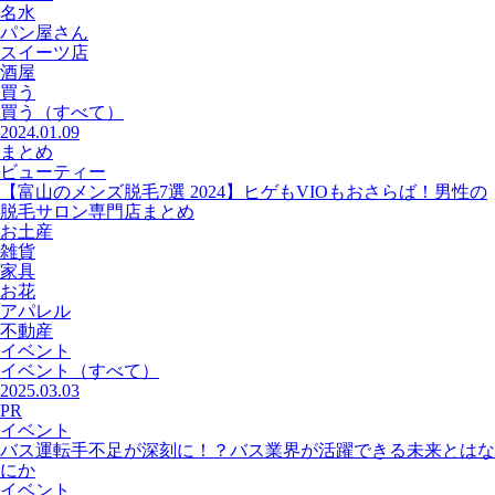
名水
パン屋さん
スイーツ店
酒屋
買う
買う
（すべて）
2024.01.09
まとめ
ビューティー
【富山のメンズ脱毛7選 2024】ヒゲもVIOもおさらば！男性の
脱毛サロン専門店まとめ
お土産
雑貨
家具
お花
アパレル
不動産
イベント
イベント
（すべて）
2025.03.03
PR
イベント
バス運転手不足が深刻に！？バス業界が活躍できる未来とはな
にか
イベント