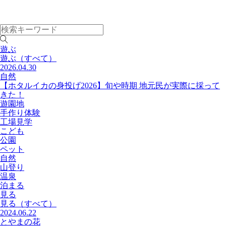
遊ぶ
遊ぶ
（すべて）
2026.04.30
自然
【ホタルイカの身投げ2026】旬や時期 地元民が実際に採って
きた！
遊園地
手作り体験
工場見学
こども
公園
ペット
自然
山登り
温泉
泊まる
見る
見る
（すべて）
2024.06.22
とやまの花