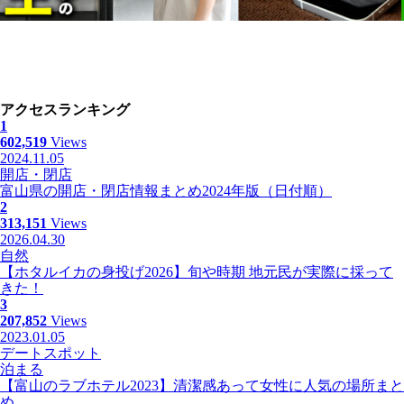
アクセスランキング
1
602,519
Views
2024.11.05
開店・閉店
富山県の開店・閉店情報まとめ2024年版（日付順）
2
313,151
Views
2026.04.30
自然
【ホタルイカの身投げ2026】旬や時期 地元民が実際に採って
きた！
3
207,852
Views
2023.01.05
デートスポット
泊まる
【富山のラブホテル2023】清潔感あって女性に人気の場所まと
め