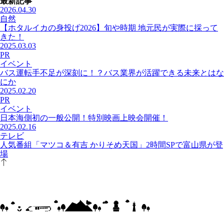
最新記事
2026.04.30
自然
【ホタルイカの身投げ2026】旬や時期 地元民が実際に採って
きた！
2025.03.03
PR
イベント
バス運転手不足が深刻に！？バス業界が活躍できる未来とはな
にか
2025.02.20
PR
イベント
日本海側初の一般公開！特別映画上映会開催！
2025.02.16
テレビ
人気番組「マツコ＆有吉 かりそめ天国」2時間SPで富山県が登
場