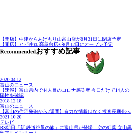
【閉店】中津からあげもり山富山店が8月31日に閉店予定
【開店】ヒビ丼丸 高屋敷店が8月12日にオープン予定
おすすめ記事
Recommended
2020.04.12
富山のニュース
【速報】富山県内で44人目のコロナ感染者 今日だけで14人の
陽性を確認
2018.12.18
富山のニュース
【富山の住宅発砲から2週間】有力な情報はなく捜査長期化へ
2021.10.20
テレビ
BS朝日「新 鉄道絶景の旅」に富山県が登場！空の紅葉 立山黒
部アルペンルート