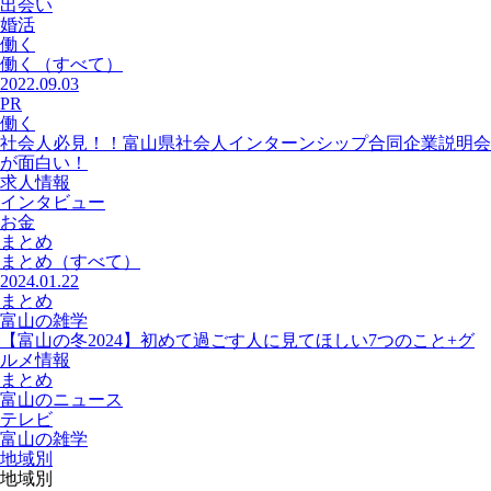
出会い
婚活
働く
働く
（すべて）
2022.09.03
PR
働く
社会人必見！！富山県社会人インターンシップ合同企業説明会
が面白い！
求人情報
インタビュー
お金
まとめ
まとめ
（すべて）
2024.01.22
まとめ
富山の雑学
【富山の冬2024】初めて過ごす人に見てほしい7つのこと+グ
ルメ情報
まとめ
富山のニュース
テレビ
富山の雑学
地域別
地域別