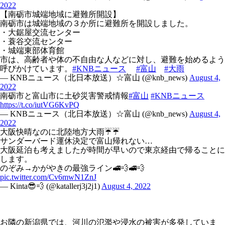
2022
【南砺市城端地域に避難所開設】
南砺市は城端地域の３か所に避難所を開設しました。
・大鋸屋交流センター
・蓑谷交流センター
・城端東部体育館
市は、高齢者や体の不自由な人などに対し、避難を始めるよう
呼びかけています。
#KNBニュース
#富山
#大雨
— KNBニュース（北日本放送）☆富山 (@knb_news)
August 4,
2022
南砺市と富山市に土砂災害警戒情報
#富山
#KNBニュース
https://t.co/iutVG6KvPQ
— KNBニュース（北日本放送）☆富山 (@knb_news)
August 4,
2022
大阪快晴なのに北陸地方大雨☔️☔️
サンダーバード運休決定で富山帰れない…
大阪延泊も考えましたが時間が早いので東京経由で帰ることに
します。
のぞみ→かがやきの最強ライン🚅💨🚅💨
pic.twitter.com/Cv6mwN1ZnJ
— Kinta😎💨 (@katallerj3j2j1)
August 4, 2022
お隣の新潟県では、河川の氾濫や浸水の被害が多発していま