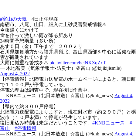
#富山の天気
4日正午現在
南砺市、八尾、山田、細入に土砂災害警戒情報⚠️
今夜遅くにかけて
雷を伴って激しい雨が降る所あり
24時間予想雨量（多い所）
あす５日（金）正午まで ２００ミリ
石川県加賀地方から福井県嶺北、富山県西部を中心に活発な雨
雲が観測されています
大雨に厳重な警戒を⚠️
pic.twitter.com/bctNKZqZxT
— 木地智美（気象予報士•防災士）＠富山 (@kijikijismile)
August 4, 2022
【停電情報】北陸電力送配電のホームページによると、朝日町
で１１００戸が停電している。
停電の理由は調査中で、現在復旧作業中。
— KNBニュース（北日本放送）☆富山 (@knb_news)
August 4,
2022
【県内で約３００戸停電】
北陸電力送配電によりますと、現在射水市（約２９０戸）と砺
波市（１０戸未満）で停電が発生しています。
復旧見込み時刻は未定だということです。
#KNBニュース
#
富山
#停電情報
— KNBニュース（北日本放送）☆富山 (@knb_news)
August 4,