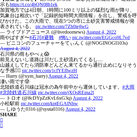
示も
https://t.co/4bQN08b1ek
加賀地方では4日朝、1時間に100ミリ以上の猛烈な雨が降り、
気象台は相次いで「記録的短時間大雨情報」を出し、警戒を呼
びかけた。この大雨で、現在5つの市に土砂災害警戒情報が発
表されている。
pic.twitter.com/7Zh0iejlwG
— ライブドアニュース (@livedoornews)
August 4, 2022
雨やばすぎ〜
#石川
#避難
#怖い
pic.twitter.com/EGGco9L7vd
— ビニコンのフューチャーをてぃんく (@NOGINOGI103s)
August 4, 2022
石川県の雨もやべぇ😱
前見えないし道路は川だし土砂流れてくるし…
山越えしてたら消防車どんどん来てるから通行止めになりそう
な予感😵‍💫
pic.twitter.com/1cfYEfIwzH
— Harry (@xym_harry)
August 4, 2022
凄い雨です😰
北陸鉄道石川線は冠水の為午前中から運休しています。
#大雨
#北陸鉄道石川線
pic.twitter.com/jXOsREma2l
— トロオ (@8cDYpZzKvL6xG3q)
August 4, 2022
小松駅前
pic.twitter.com/kptEGAlNhw
— しゆうた0316 (@syuta0316)
August 4, 2022
SHARE