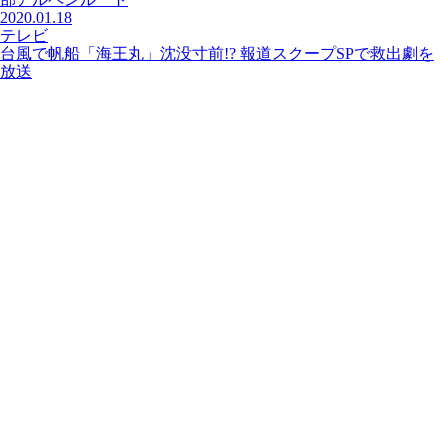
2020.01.18
テレビ
台風で帆船「海王丸」沈没寸前!? 報道スクープSPで救出劇を
放送