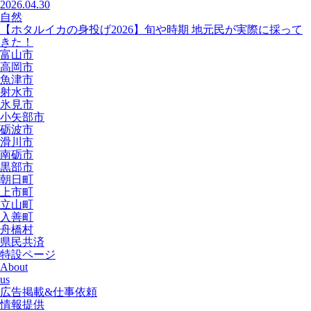
2026.04.30
自然
【ホタルイカの身投げ2026】旬や時期 地元民が実際に採って
きた！
富山市
高岡市
魚津市
射水市
氷見市
小矢部市
砺波市
滑川市
南砺市
黒部市
朝日町
上市町
立山町
入善町
舟橋村
県民共済
特設ページ
About
us
広告掲載&仕事依頼
情報提供