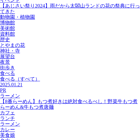
イベント
【あじさい祭り2024】雨だから太閤山ランドの花の祭典に行っ
てきた
動物園・植物園
博物館
美術館
資料館
歴史
とやまの花
神社・寺
展望台
夜景
街歩き
食べる
食べる
（すべて）
2025.01.21
PR
ラーメン
【8番らーめん】もつ煮好きは絶対食べるべし！野菜牛もつ煮
らーめん&牛もつ煮唐麺
カフェ
ランチ
ラーメン
カレー
美食娘