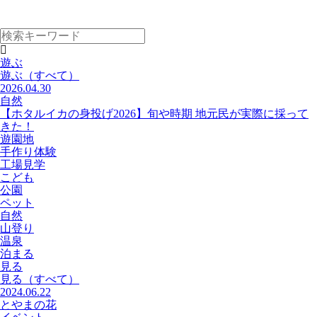
遊ぶ
遊ぶ
（すべて）
2026.04.30
自然
【ホタルイカの身投げ2026】旬や時期 地元民が実際に採って
きた！
遊園地
手作り体験
工場見学
こども
公園
ペット
自然
山登り
温泉
泊まる
見る
見る
（すべて）
2024.06.22
とやまの花