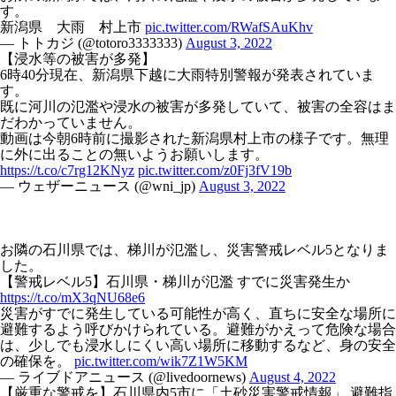
す。
新潟県 大雨 村上市
pic.twitter.com/RWafSAuKhv
— トトカジ (@totoro3333333)
August 3, 2022
【浸水等の被害が多発】
6時40分現在、新潟県下越に大雨特別警報が発表されていま
す。
既に河川の氾濫や浸水の被害が多発していて、被害の全容はま
だわかっていません。
動画は今朝6時前に撮影された新潟県村上市の様子です。無理
に外に出ることの無いようお願いします。
https://t.co/c7rg12KNyz
pic.twitter.com/z0Fj3fV19b
— ウェザーニュース (@wni_jp)
August 3, 2022
お隣の石川県では、梯川が氾濫し、災害警戒レベル5となりま
した。
【警戒レベル5】石川県・梯川が氾濫 すでに災害発生か
https://t.co/mX3qNU68e6
災害がすでに発生している可能性が高く、直ちに安全な場所に
避難するよう呼びかけられている。避難がかえって危険な場合
は、少しでも浸水しにくい高い場所に移動するなど、身の安全
の確保を。
pic.twitter.com/wik7Z1W5KM
— ライブドアニュース (@livedoornews)
August 4, 2022
【厳重な警戒を】石川県内5市に「土砂災害警戒情報」 避難指