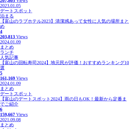
207,805
Views
2023.01.05
デートスポット
泊まる
【富山のラブホテル2023】清潔感あって女性に人気の場所まと
め
4
203,813
Views
2024.01.09
まとめ
ランチ
人気記事
【富山の回転寿司2024】地元民が評価！おすすめランキング10
選
5
161,169
Views
2024.01.09
まとめ
デートスポット
【富山のデートスポット2024】雨の日もOK！最新から定番ま
でご紹介
6
159,667
Views
2021.09.08
まとめ