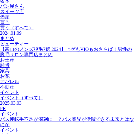
名水
パン屋さん
スイーツ店
酒屋
買う
買う
（すべて）
2024.01.09
まとめ
ビューティー
【富山のメンズ脱毛7選 2024】ヒゲもVIOもおさらば！男性の
脱毛サロン専門店まとめ
お土産
雑貨
家具
お花
アパレル
不動産
イベント
イベント
（すべて）
2025.03.03
PR
イベント
バス運転手不足が深刻に！？バス業界が活躍できる未来とはな
にか
イベント