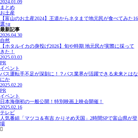
2024.01.09
まとめ
お土産
【富山のお土産2024】王道からネタまで地元民が食べてみた16
選+α
最新記事
2026.04.30
自然
【ホタルイカの身投げ2026】旬や時期 地元民が実際に採って
きた！
2025.03.03
PR
イベント
バス運転手不足が深刻に！？バス業界が活躍できる未来とはな
にか
2025.02.20
PR
イベント
日本海側初の一般公開！特別映画上映会開催！
2025.02.16
テレビ
人気番組「マツコ＆有吉 かりそめ天国」2時間SPで富山県が登
場