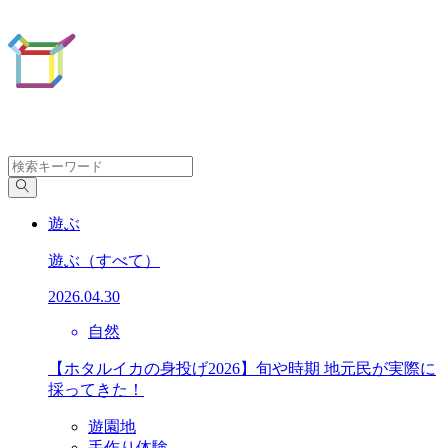
遊ぶ
遊ぶ
（すべて）
2026.04.30
自然
【ホタルイカの身投げ2026】旬や時期 地元民が実際に
採ってきた！
遊園地
手作り体験