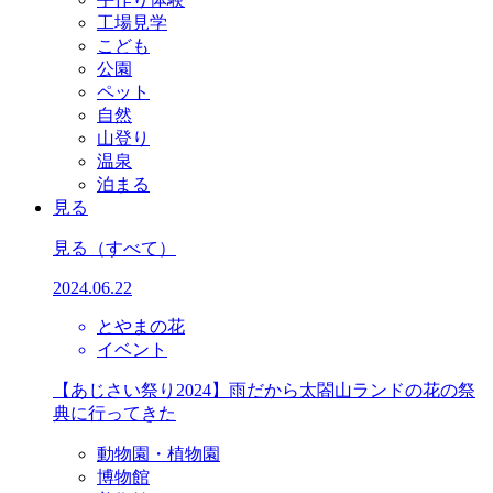
工場見学
こども
公園
ペット
自然
山登り
温泉
泊まる
見る
見る
（すべて）
2024.06.22
とやまの花
イベント
【あじさい祭り2024】雨だから太閤山ランドの花の祭
典に行ってきた
動物園・植物園
博物館