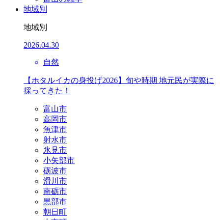
地域別
地域別
2026.04.30
自然
【ホタルイカの身投げ2026】旬や時期 地元民が実際に
採ってきた！
富山市
高岡市
魚津市
射水市
氷見市
小矢部市
砺波市
滑川市
南砺市
黒部市
朝日町