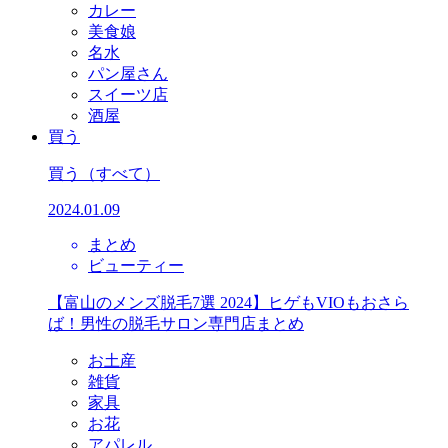
カレー
美食娘
名水
パン屋さん
スイーツ店
酒屋
買う
買う
（すべて）
2024.01.09
まとめ
ビューティー
【富山のメンズ脱毛7選 2024】ヒゲもVIOもおさら
ば！男性の脱毛サロン専門店まとめ
お土産
雑貨
家具
お花
アパレル