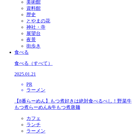
美術館
資料館
歴史
とやまの花
神社・寺
展望台
夜景
街歩き
食べる
食べる
（すべて）
2025.01.21
PR
ラーメン
【8番らーめん】もつ煮好きは絶対食べるべし！野菜牛
もつ煮らーめん&牛もつ煮唐麺
カフェ
ランチ
ラーメン