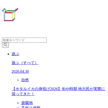
遊ぶ
遊ぶ
（すべて）
2026.04.30
自然
【ホタルイカの身投げ2026】旬や時期 地元民が実際に
採ってきた！
遊園地
手作り体験