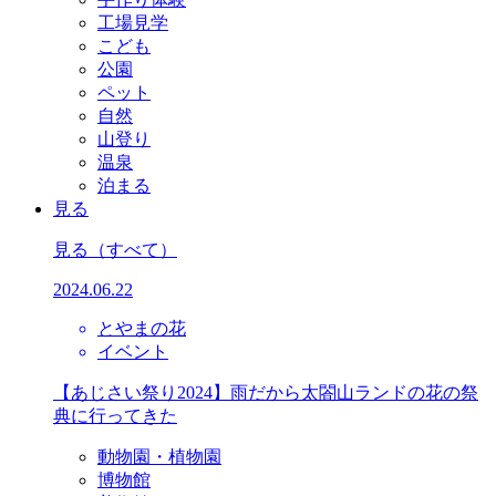
工場見学
こども
公園
ペット
自然
山登り
温泉
泊まる
見る
見る
（すべて）
2024.06.22
とやまの花
イベント
【あじさい祭り2024】雨だから太閤山ランドの花の祭
典に行ってきた
動物園・植物園
博物館