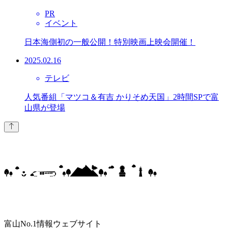
PR
イベント
日本海側初の一般公開！特別映画上映会開催！
2025.02.16
テレビ
人気番組「マツコ＆有吉 かりそめ天国」2時間SPで富
山県が登場
富山No.1情報ウェブサイト