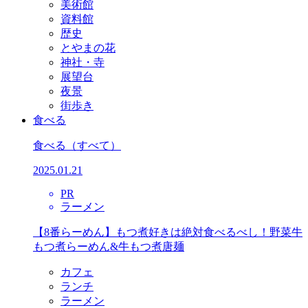
美術館
資料館
歴史
とやまの花
神社・寺
展望台
夜景
街歩き
食べる
食べる
（すべて）
2025.01.21
PR
ラーメン
【8番らーめん】もつ煮好きは絶対食べるべし！野菜牛
もつ煮らーめん&牛もつ煮唐麺
カフェ
ランチ
ラーメン