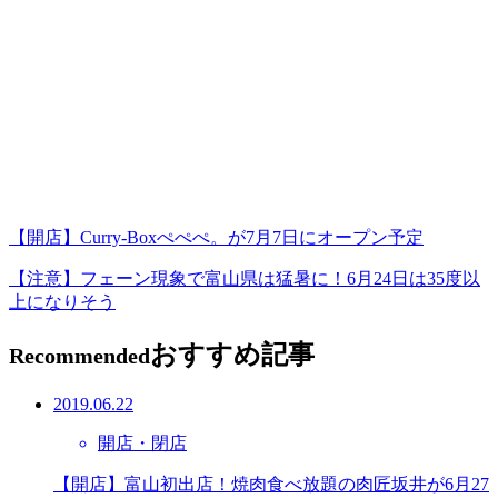
【開店】Curry-Boxぺぺぺ。が7月7日にオープン予定
【注意】フェーン現象で富山県は猛暑に！6月24日は35度以
上になりそう
おすすめ記事
Recommended
2019.06.22
開店・閉店
【開店】富山初出店！焼肉食べ放題の肉匠坂井が6月27