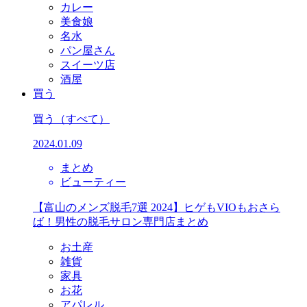
カレー
美食娘
名水
パン屋さん
スイーツ店
酒屋
買う
買う
（すべて）
2024.01.09
まとめ
ビューティー
【富山のメンズ脱毛7選 2024】ヒゲもVIOもおさら
ば！男性の脱毛サロン専門店まとめ
お土産
雑貨
家具
お花
アパレル