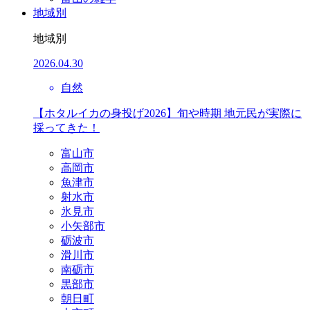
地域別
地域別
2026.04.30
自然
【ホタルイカの身投げ2026】旬や時期 地元民が実際に
採ってきた！
富山市
高岡市
魚津市
射水市
氷見市
小矢部市
砺波市
滑川市
南砺市
黒部市
朝日町