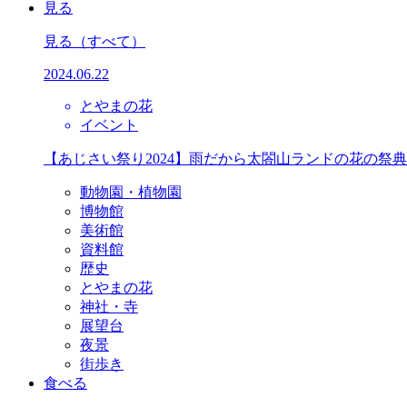
見る
見る
（すべて）
2024.06.22
とやまの花
イベント
【あじさい祭り2024】雨だから太閤山ランドの花の祭
動物園・植物園
博物館
美術館
資料館
歴史
とやまの花
神社・寺
展望台
夜景
街歩き
食べる