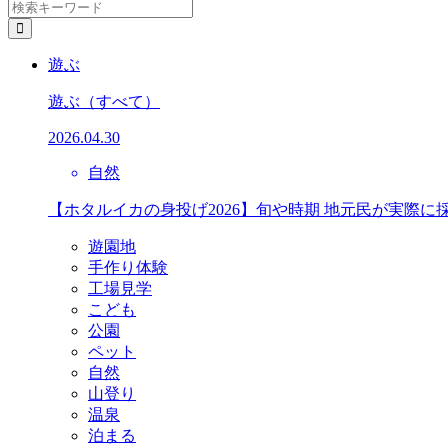
遊ぶ
遊ぶ
（すべて）
2026.04.30
自然
【ホタルイカの身投げ2026】旬や時期 地元民が実際に
遊園地
手作り体験
工場見学
こども
公園
ペット
自然
山登り
温泉
泊まる