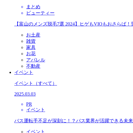
まとめ
ビューティー
【富山のメンズ脱毛7選 2024】ヒゲもVIOもおさら
お土産
雑貨
家具
お花
アパレル
不動産
イベント
イベント
（すべて）
2025.03.03
PR
イベント
バス運転手不足が深刻に！？バス業界が活躍できる未来
イベント