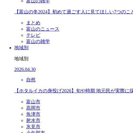
富山の雑学
【富山の冬2024】初めて過ごす人に見てほしい7つのこ
まとめ
富山のニュース
テレビ
富山の雑学
地域別
地域別
2026.04.30
自然
【ホタルイカの身投げ2026】旬や時期 地元民が実際に
富山市
高岡市
魚津市
射水市
氷見市
小矢部市