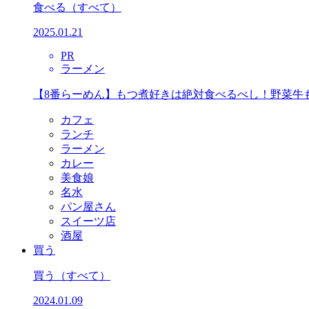
食べる
（すべて）
2025.01.21
PR
ラーメン
【8番らーめん】もつ煮好きは絶対食べるべし！野菜牛
カフェ
ランチ
ラーメン
カレー
美食娘
名水
パン屋さん
スイーツ店
酒屋
買う
買う
（すべて）
2024.01.09