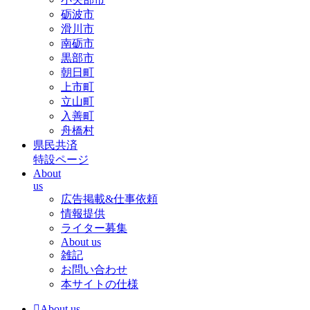
砺波市
滑川市
南砺市
黒部市
朝日町
上市町
立山町
入善町
舟橋村
県民共済
特設ページ
About
us
広告掲載&仕事依頼
情報提供
ライター募集
About us
雑記
お問い合わせ
本サイトの仕様
About us