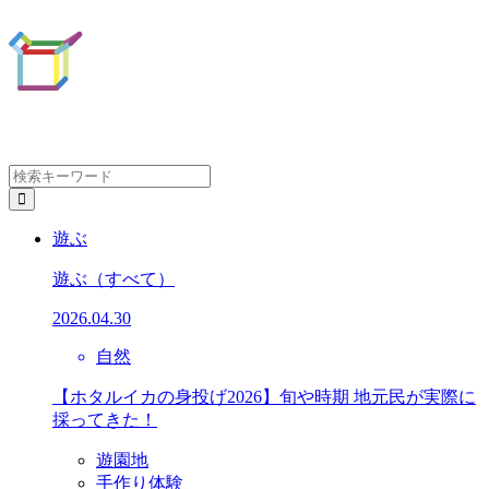
遊ぶ
遊ぶ
（すべて）
2026.04.30
自然
【ホタルイカの身投げ2026】旬や時期 地元民が実際に
採ってきた！
遊園地
手作り体験