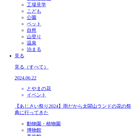
工場見学
こども
公園
ペット
自然
山登り
温泉
泊まる
見る
見る
（すべて）
2024.06.22
とやまの花
イベント
【あじさい祭り2024】雨だから太閤山ランドの花の祭
典に行ってきた
動物園・植物園
博物館