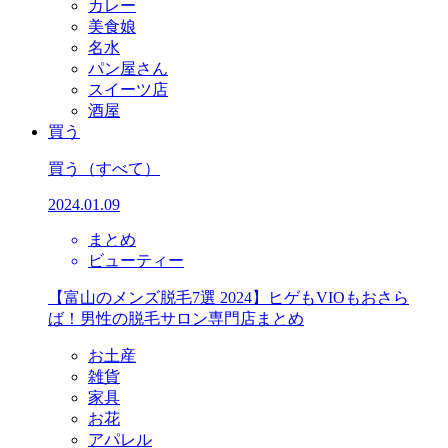
カレー
美食娘
名水
パン屋さん
スイーツ店
酒屋
買う
買う
（すべて）
2024.01.09
まとめ
ビューティー
【富山のメンズ脱毛7選 2024】ヒゲもVIOもおさら
ば！男性の脱毛サロン専門店まとめ
お土産
雑貨
家具
お花
アパレル