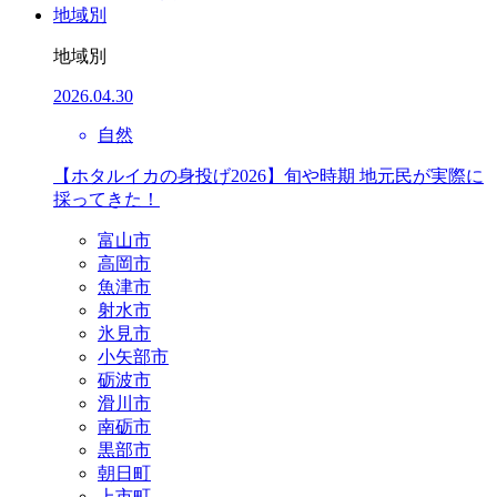
地域別
地域別
2026.04.30
自然
【ホタルイカの身投げ2026】旬や時期 地元民が実際に
採ってきた！
富山市
高岡市
魚津市
射水市
氷見市
小矢部市
砺波市
滑川市
南砺市
黒部市
朝日町
上市町