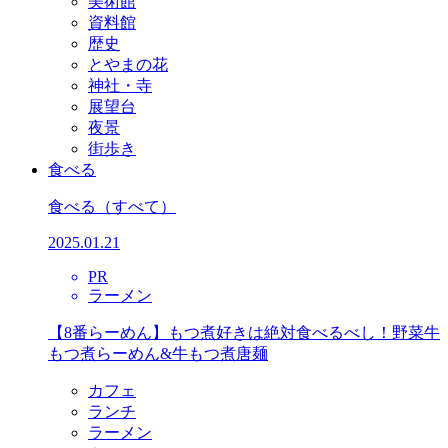
美術館
資料館
歴史
とやまの花
神社・寺
展望台
夜景
街歩き
食べる
食べる
（すべて）
2025.01.21
PR
ラーメン
【8番らーめん】もつ煮好きは絶対食べるべし！野菜牛
もつ煮らーめん&牛もつ煮唐麺
カフェ
ランチ
ラーメン