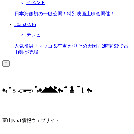
イベント
日本海側初の一般公開！特別映画上映会開催！
2025.02.16
テレビ
人気番組「マツコ＆有吉 かりそめ天国」2時間SPで富
山県が登場
富山No.1情報ウェブサイト