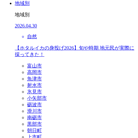
地域別
地域別
2026.04.30
自然
【ホタルイカの身投げ2026】旬や時期 地元民が実際に
採ってきた！
富山市
高岡市
魚津市
射水市
氷見市
小矢部市
砺波市
滑川市
南砺市
黒部市
朝日町
上市町