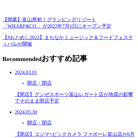
【開業】富山県初！グランピングリゾート
「WHARF&CO.」が2022年7月1日にオープン予定
【#おとめし2022】まちなかミュージック＆フードフェステ
ィバルが開催
おすすめ記事
Recommended
2024.03.01
開店・閉店
【閉店】グンゼスポーツ富山レガート店が地震の影響
でそのまま閉店予定
2024.05.30
開店・閉店
【閉店】コジマ×ビックカメラ ファボーレ富山店が6月