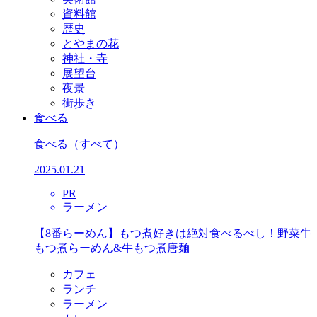
資料館
歴史
とやまの花
神社・寺
展望台
夜景
街歩き
食べる
食べる
（すべて）
2025.01.21
PR
ラーメン
【8番らーめん】もつ煮好きは絶対食べるべし！野菜牛
もつ煮らーめん&牛もつ煮唐麺
カフェ
ランチ
ラーメン