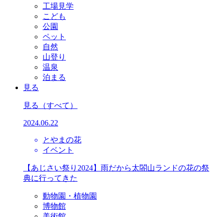
工場見学
こども
公園
ペット
自然
山登り
温泉
泊まる
見る
見る
（すべて）
2024.06.22
とやまの花
イベント
【あじさい祭り2024】雨だから太閤山ランドの花の祭
典に行ってきた
動物園・植物園
博物館
美術館