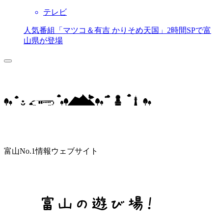
テレビ
人気番組「マツコ＆有吉 かりそめ天国」2時間SPで富
山県が登場
富山No.1情報ウェブサイト