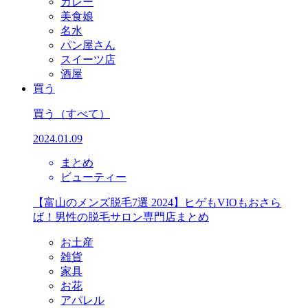
カレー
美食娘
名水
パン屋さん
スイーツ店
酒屋
買う
買う
（すべて）
2024.01.09
まとめ
ビューティー
【富山のメンズ脱毛7選 2024】ヒゲもVIOもおさら
ば！男性の脱毛サロン専門店まとめ
お土産
雑貨
家具
お花
アパレル