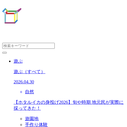
遊ぶ
遊ぶ
（すべて）
2026.04.30
自然
【ホタルイカの身投げ2026】旬や時期 地元民が実際に
採ってきた！
遊園地
手作り体験