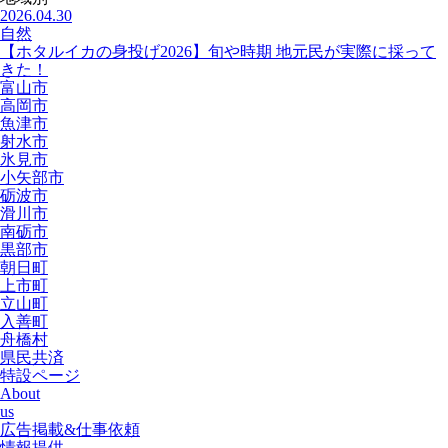
2026.04.30
自然
【ホタルイカの身投げ2026】旬や時期 地元民が実際に採って
きた！
富山市
高岡市
魚津市
射水市
氷見市
小矢部市
砺波市
滑川市
南砺市
黒部市
朝日町
上市町
立山町
入善町
舟橋村
県民共済
特設ページ
About
us
広告掲載&仕事依頼
情報提供