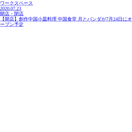
ワークスペース
2020.07.23
開店・閉店
【開店】創作中国小皿料理 中国食堂 月とパンダが7月24日にオ
ープン予定