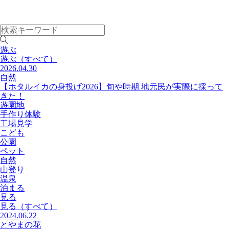
遊ぶ
遊ぶ
（すべて）
2026.04.30
自然
【ホタルイカの身投げ2026】旬や時期 地元民が実際に採って
きた！
遊園地
手作り体験
工場見学
こども
公園
ペット
自然
山登り
温泉
泊まる
見る
見る
（すべて）
2024.06.22
とやまの花