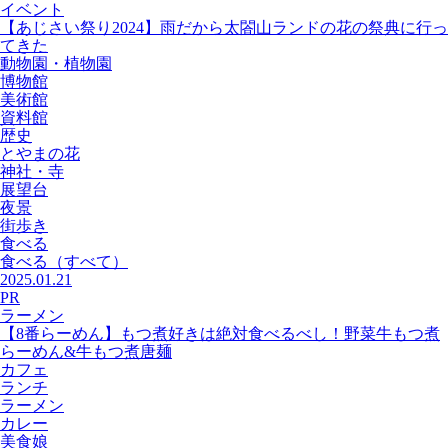
イベント
【あじさい祭り2024】雨だから太閤山ランドの花の祭典に行っ
てきた
動物園・植物園
博物館
美術館
資料館
歴史
とやまの花
神社・寺
展望台
夜景
街歩き
食べる
食べる
（すべて）
2025.01.21
PR
ラーメン
【8番らーめん】もつ煮好きは絶対食べるべし！野菜牛もつ煮
らーめん&牛もつ煮唐麺
カフェ
ランチ
ラーメン
カレー
美食娘