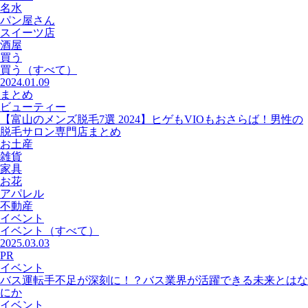
名水
パン屋さん
スイーツ店
酒屋
買う
買う
（すべて）
2024.01.09
まとめ
ビューティー
【富山のメンズ脱毛7選 2024】ヒゲもVIOもおさらば！男性の
脱毛サロン専門店まとめ
お土産
雑貨
家具
お花
アパレル
不動産
イベント
イベント
（すべて）
2025.03.03
PR
イベント
バス運転手不足が深刻に！？バス業界が活躍できる未来とはな
にか
イベント