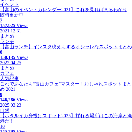
イベント
【富山のイベントカレンダー2021】これを見ればまるわかり
随時更新中
7
157,925
Views
2021.12.31
まとめ
ランチ
【富山ランチ】インスタ映えもするオシャレなスポットまとめ
8
150,135
Views
2022.04.25
まとめ
カフェ
人気記事
これであなたも“富山カフェ”マスター！おしゃれスポットまと
め 2021
9
146,266
Views
2025.03.23
自然
【ホタルイカ身投げスポット2025】採れる場所はこの海岸と漁
港だ！
10
145,795
Views