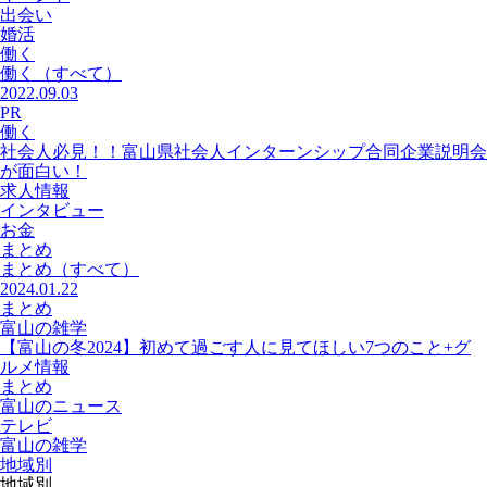
出会い
婚活
働く
働く
（すべて）
2022.09.03
PR
働く
社会人必見！！富山県社会人インターンシップ合同企業説明会
が面白い！
求人情報
インタビュー
お金
まとめ
まとめ
（すべて）
2024.01.22
まとめ
富山の雑学
【富山の冬2024】初めて過ごす人に見てほしい7つのこと+グ
ルメ情報
まとめ
富山のニュース
テレビ
富山の雑学
地域別
地域別