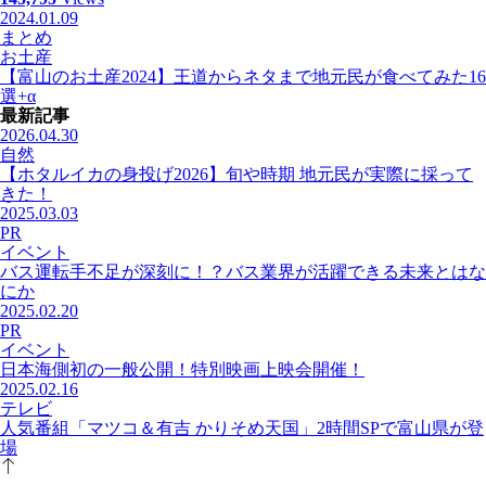
2024.01.09
まとめ
お土産
【富山のお土産2024】王道からネタまで地元民が食べてみた16
選+α
最新記事
2026.04.30
自然
【ホタルイカの身投げ2026】旬や時期 地元民が実際に採って
きた！
2025.03.03
PR
イベント
バス運転手不足が深刻に！？バス業界が活躍できる未来とはな
にか
2025.02.20
PR
イベント
日本海側初の一般公開！特別映画上映会開催！
2025.02.16
テレビ
人気番組「マツコ＆有吉 かりそめ天国」2時間SPで富山県が登
場