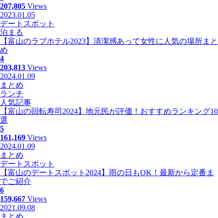
207,805
Views
2023.01.05
デートスポット
泊まる
【富山のラブホテル2023】清潔感あって女性に人気の場所まと
め
4
203,813
Views
2024.01.09
まとめ
ランチ
人気記事
【富山の回転寿司2024】地元民が評価！おすすめランキング10
選
5
161,169
Views
2024.01.09
まとめ
デートスポット
【富山のデートスポット2024】雨の日もOK！最新から定番ま
でご紹介
6
159,667
Views
2021.09.08
まとめ