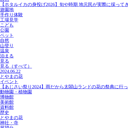
【ホタルイカの身投げ2026】旬や時期 地元民が実際に採って
遊園地
手作り体験
工場見学
こども
公園
ペット
自然
山登り
温泉
泊まる
見る
見る
（すべて）
2024.06.22
とやまの花
イベント
【あじさい祭り2024】雨だから太閤山ランドの花の祭典に行
動物園・植物園
博物館
美術館
資料館
歴史
とやまの花
神社・寺
展望台