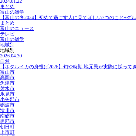
2024.01.22
まとめ
富山の雑学
【富山の冬2024】初めて過ごす人に見てほしい7つのこと+グ
まとめ
富山のニュース
テレビ
富山の雑学
地域別
地域別
2026.04.30
自然
【ホタルイカの身投げ2026】旬や時期 地元民が実際に採って
富山市
高岡市
魚津市
射水市
氷見市
小矢部市
砺波市
滑川市
南砺市
黒部市
朝日町
上市町