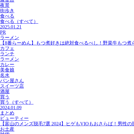
夜景
街歩き
食べる
食べる
（すべて）
2025.01.21
PR
ラーメン
【8番らーめん】もつ煮好きは絶対食べるべし！野菜牛もつ煮
カフェ
ランチ
ラーメン
カレー
美食娘
名水
パン屋さん
スイーツ店
酒屋
買う
買う
（すべて）
2024.01.09
まとめ
ビューティー
【富山のメンズ脱毛7選 2024】ヒゲもVIOもおさらば！男性
お土産