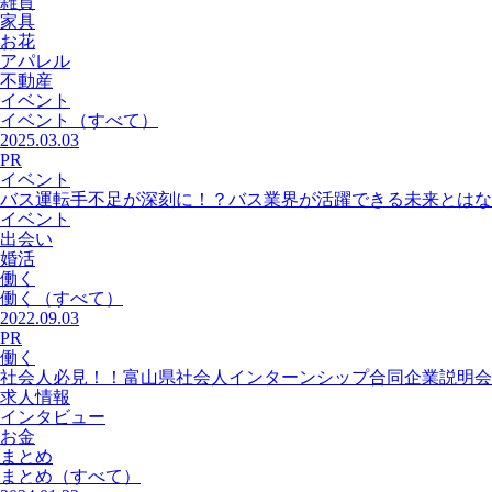
雑貨
家具
お花
アパレル
不動産
イベント
イベント
（すべて）
2025.03.03
PR
イベント
バス運転手不足が深刻に！？バス業界が活躍できる未来とはな
イベント
出会い
婚活
働く
働く
（すべて）
2022.09.03
PR
働く
社会人必見！！富山県社会人インターンシップ合同企業説明会
求人情報
インタビュー
お金
まとめ
まとめ
（すべて）