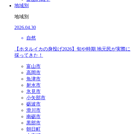
地域別
地域別
2026.04.30
自然
【ホタルイカの身投げ2026】旬や時期 地元民が実際に
採ってきた！
富山市
高岡市
魚津市
射水市
氷見市
小矢部市
砺波市
滑川市
南砺市
黒部市
朝日町