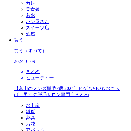
カレー
美食娘
名水
パン屋さん
スイーツ店
酒屋
買う
買う
（すべて）
2024.01.09
まとめ
ビューティー
【富山のメンズ脱毛7選 2024】ヒゲもVIOもおさら
ば！男性の脱毛サロン専門店まとめ
お土産
雑貨
家具
お花
アパレル