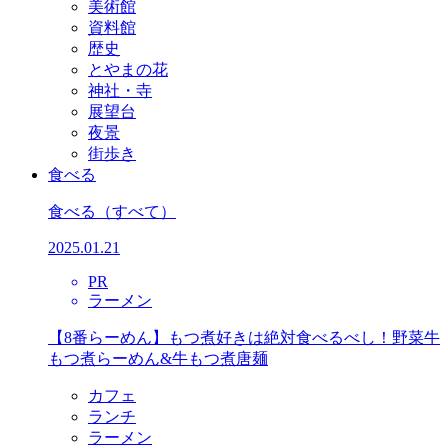
美術館
資料館
歴史
とやまの花
神社・寺
展望台
夜景
街歩き
食べる
食べる
（すべて）
2025.01.21
PR
ラーメン
【8番らーめん】もつ煮好きは絶対食べるべし！野菜牛
もつ煮らーめん&牛もつ煮唐麺
カフェ
ランチ
ラーメン