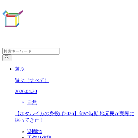
遊ぶ
遊ぶ
（すべて）
2026.04.30
自然
【ホタルイカの身投げ2026】旬や時期 地元民が実際に
採ってきた！
遊園地
手作り体験