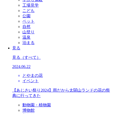
工場見学
こども
公園
ペット
自然
山登り
温泉
泊まる
見る
見る
（すべて）
2024.06.22
とやまの花
イベント
【あじさい祭り2024】雨だから太閤山ランドの花の祭
典に行ってきた
動物園・植物園
博物館