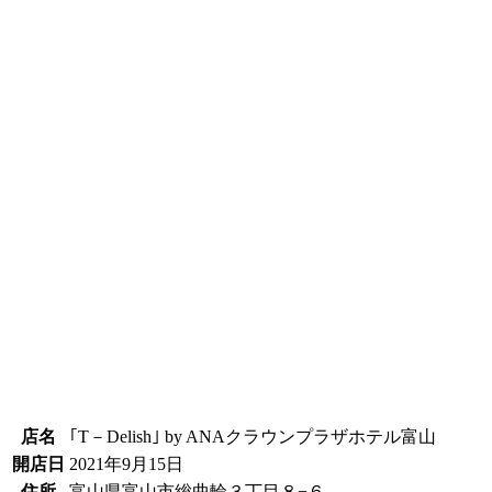
店名
｢T－Delish｣ by ANAクラウンプラザホテル富山
開店日
2021年9月15日
住所
富山県富山市総曲輪３丁目８−６