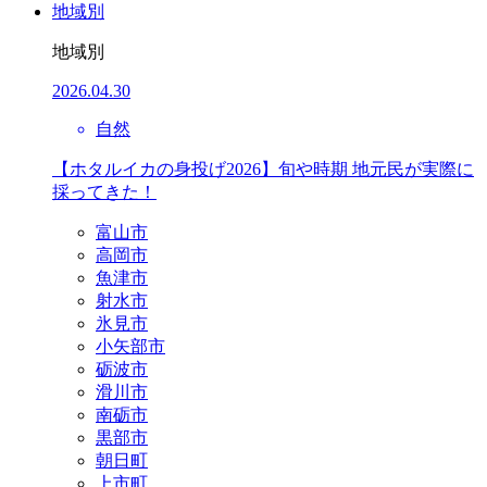
地域別
地域別
2026.04.30
自然
【ホタルイカの身投げ2026】旬や時期 地元民が実際に
採ってきた！
富山市
高岡市
魚津市
射水市
氷見市
小矢部市
砺波市
滑川市
南砺市
黒部市
朝日町
上市町