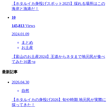
【ホタルイカ身投げスポット2025】採れる場所はこの
海岸と漁港だ！
10
145,813
Views
2024.01.09
まとめ
お土産
【富山のお土産2024】王道からネタまで地元民が食べ
てみた16選+α
最新記事
2026.04.30
自然
【ホタルイカの身投げ2026】旬や時期 地元民が実際に
採ってきた！