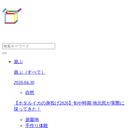
遊ぶ
遊ぶ
（すべて）
2026.04.30
自然
【ホタルイカの身投げ2026】旬や時期 地元民が実際に
採ってきた！
遊園地
手作り体験