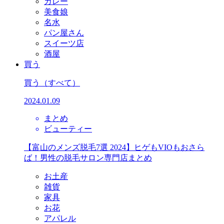
カレー
美食娘
名水
パン屋さん
スイーツ店
酒屋
買う
買う
（すべて）
2024.01.09
まとめ
ビューティー
【富山のメンズ脱毛7選 2024】ヒゲもVIOもおさら
ば！男性の脱毛サロン専門店まとめ
お土産
雑貨
家具
お花
アパレル