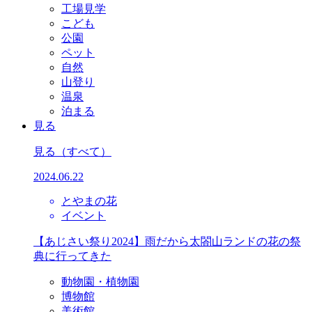
工場見学
こども
公園
ペット
自然
山登り
温泉
泊まる
見る
見る
（すべて）
2024.06.22
とやまの花
イベント
【あじさい祭り2024】雨だから太閤山ランドの花の祭
典に行ってきた
動物園・植物園
博物館
美術館