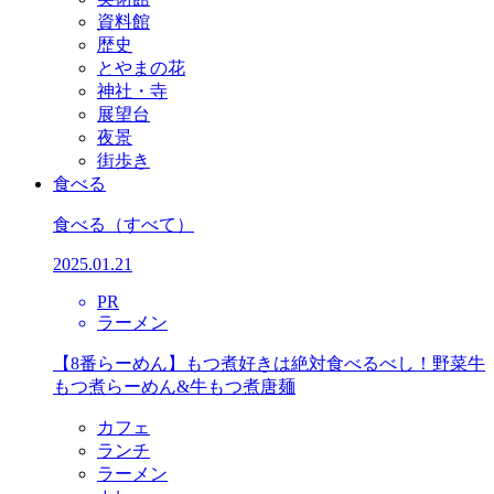
資料館
歴史
とやまの花
神社・寺
展望台
夜景
街歩き
食べる
食べる
（すべて）
2025.01.21
PR
ラーメン
【8番らーめん】もつ煮好きは絶対食べるべし！野菜牛
もつ煮らーめん&牛もつ煮唐麺
カフェ
ランチ
ラーメン