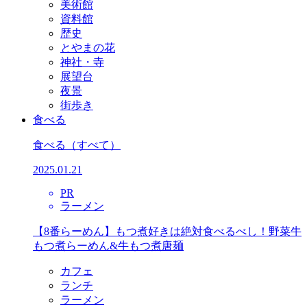
美術館
資料館
歴史
とやまの花
神社・寺
展望台
夜景
街歩き
食べる
食べる
（すべて）
2025.01.21
PR
ラーメン
【8番らーめん】もつ煮好きは絶対食べるべし！野菜牛
もつ煮らーめん&牛もつ煮唐麺
カフェ
ランチ
ラーメン