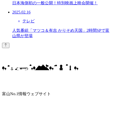
日本海側初の一般公開！特別映画上映会開催！
2025.02.16
テレビ
人気番組「マツコ＆有吉 かりそめ天国」2時間SPで富
山県が登場
富山No.1情報ウェブサイト