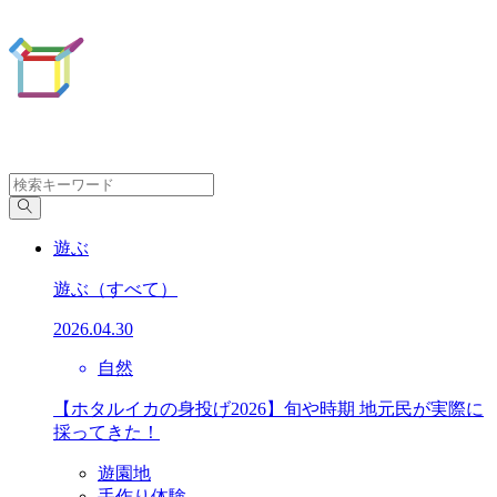
遊ぶ
遊ぶ
（すべて）
2026.04.30
自然
【ホタルイカの身投げ2026】旬や時期 地元民が実際に
採ってきた！
遊園地
手作り体験