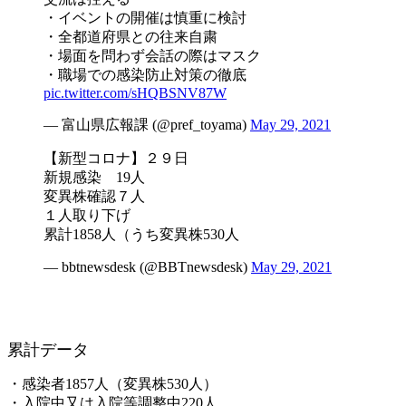
・イベントの開催は慎重に検討
・全都道府県との往来自粛
・場面を問わず会話の際はマスク
・職場での感染防止対策の徹底
pic.twitter.com/sHQBSNV87W
— 富山県広報課 (@pref_toyama)
May 29, 2021
【新型コロナ】２９日
新規感染 19人
変異株確認７人
１人取り下げ
累計1858人（うち変異株530人
— bbtnewsdesk (@BBTnewsdesk)
May 29, 2021
累計データ
・感染者1857人（変異株530人）
・入院中又は入院等調整中220人