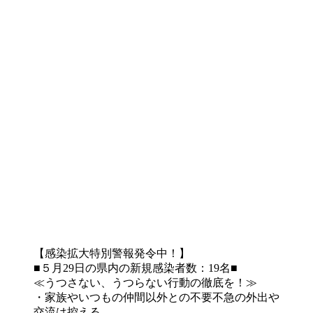
【感染拡大特別警報発令中！】
■５月29日の県内の新規感染者数：19名■
≪うつさない、うつらない行動の徹底を！≫
・家族やいつもの仲間以外との不要不急の外出や
交流は控える