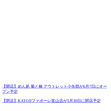
【開店】めん処 菊と椿 アウトレット小矢部が6月7日にオー
プン予定
【閉店】KATOJIファボーレ富山店が5月30日に閉店予定