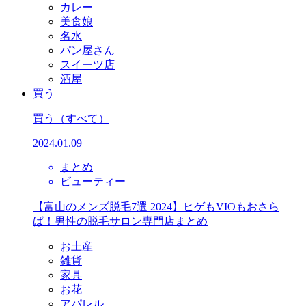
カレー
美食娘
名水
パン屋さん
スイーツ店
酒屋
買う
買う
（すべて）
2024.01.09
まとめ
ビューティー
【富山のメンズ脱毛7選 2024】ヒゲもVIOもおさら
ば！男性の脱毛サロン専門店まとめ
お土産
雑貨
家具
お花
アパレル