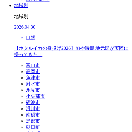
地域別
地域別
2026.04.30
自然
【ホタルイカの身投げ2026】旬や時期 地元民が実際に
採ってきた！
富山市
高岡市
魚津市
射水市
氷見市
小矢部市
砺波市
滑川市
南砺市
黒部市
朝日町