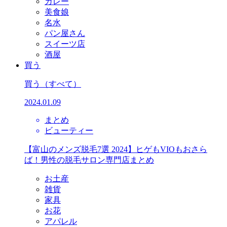
カレー
美食娘
名水
パン屋さん
スイーツ店
酒屋
買う
買う
（すべて）
2024.01.09
まとめ
ビューティー
【富山のメンズ脱毛7選 2024】ヒゲもVIOもおさら
ば！男性の脱毛サロン専門店まとめ
お土産
雑貨
家具
お花
アパレル