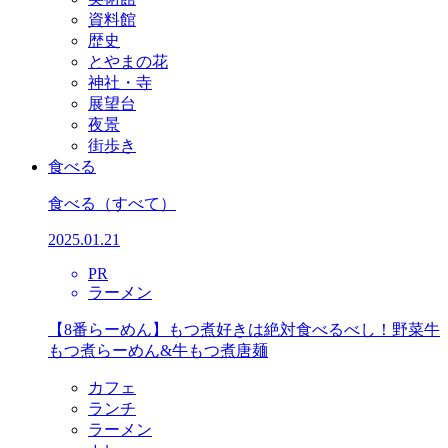
資料館
歴史
とやまの花
神社・寺
展望台
夜景
街歩き
食べる
食べる
（すべて）
2025.01.21
PR
ラーメン
【8番らーめん】もつ煮好きは絶対食べるべし！野菜牛
もつ煮らーめん&牛もつ煮唐麺
カフェ
ランチ
ラーメン