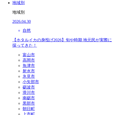
地域別
地域別
2026.04.30
自然
【ホタルイカの身投げ2026】旬や時期 地元民が実際に
採ってきた！
富山市
高岡市
魚津市
射水市
氷見市
小矢部市
砺波市
滑川市
南砺市
黒部市
朝日町
上市町