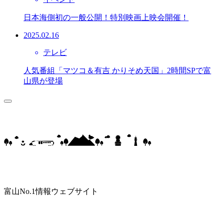
日本海側初の一般公開！特別映画上映会開催！
2025.02.16
テレビ
人気番組「マツコ＆有吉 かりそめ天国」2時間SPで富
山県が登場
富山No.1情報ウェブサイト