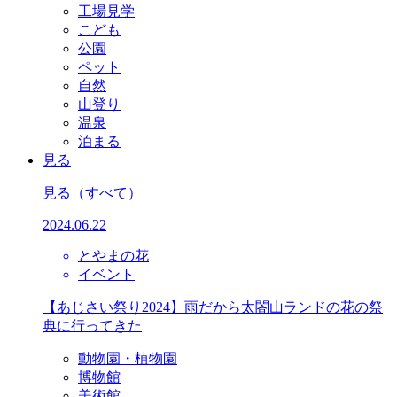
工場見学
こども
公園
ペット
自然
山登り
温泉
泊まる
見る
見る
（すべて）
2024.06.22
とやまの花
イベント
【あじさい祭り2024】雨だから太閤山ランドの花の祭
典に行ってきた
動物園・植物園
博物館
美術館