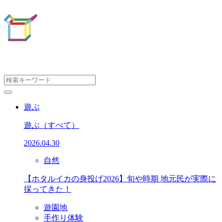
遊ぶ
遊ぶ
（すべて）
2026.04.30
自然
【ホタルイカの身投げ2026】旬や時期 地元民が実際に
採ってきた！
遊園地
手作り体験