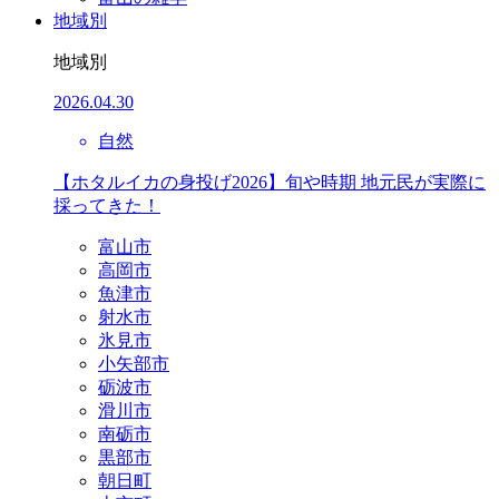
地域別
地域別
2026.04.30
自然
【ホタルイカの身投げ2026】旬や時期 地元民が実際に
採ってきた！
富山市
高岡市
魚津市
射水市
氷見市
小矢部市
砺波市
滑川市
南砺市
黒部市
朝日町