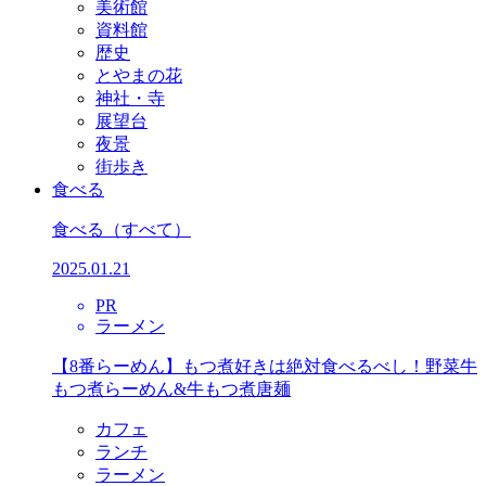
美術館
資料館
歴史
とやまの花
神社・寺
展望台
夜景
街歩き
食べる
食べる
（すべて）
2025.01.21
PR
ラーメン
【8番らーめん】もつ煮好きは絶対食べるべし！野菜牛
もつ煮らーめん&牛もつ煮唐麺
カフェ
ランチ
ラーメン