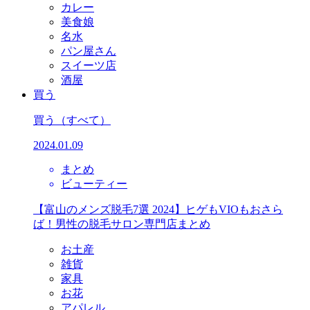
カレー
美食娘
名水
パン屋さん
スイーツ店
酒屋
買う
買う
（すべて）
2024.01.09
まとめ
ビューティー
【富山のメンズ脱毛7選 2024】ヒゲもVIOもおさら
ば！男性の脱毛サロン専門店まとめ
お土産
雑貨
家具
お花
アパレル