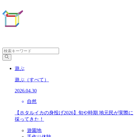
遊ぶ
遊ぶ
（すべて）
2026.04.30
自然
【ホタルイカの身投げ2026】旬や時期 地元民が実際に
採ってきた！
遊園地
手作り体験