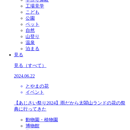
工場見学
こども
公園
ペット
自然
山登り
温泉
泊まる
見る
見る
（すべて）
2024.06.22
とやまの花
イベント
【あじさい祭り2024】雨だから太閤山ランドの花の祭
典に行ってきた
動物園・植物園
博物館