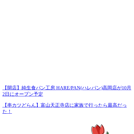
【開店】純生食パン工房 HARE/PAN(ハレパン)高岡店が10月
2日にオープン予定
【串カツどらん】富山天正寺店に家族で行ったら最高だっ
た！