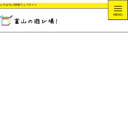
とやまNo.1情報ウェブサイト
MENU
開店・閉店
【開店】コインランドリー・洗車機が10月3日にオープン予定
TOP