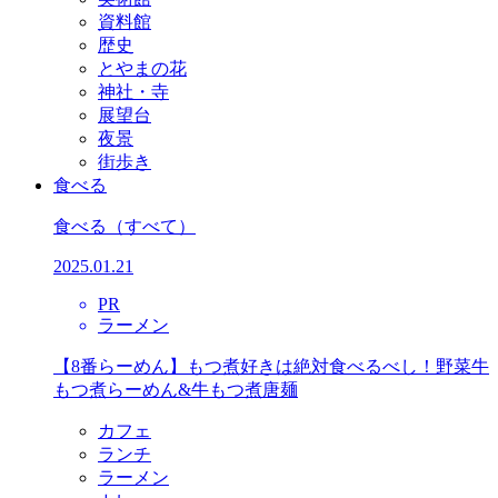
資料館
歴史
とやまの花
神社・寺
展望台
夜景
街歩き
食べる
食べる
（すべて）
2025.01.21
PR
ラーメン
【8番らーめん】もつ煮好きは絶対食べるべし！野菜牛
もつ煮らーめん&牛もつ煮唐麺
カフェ
ランチ
ラーメン