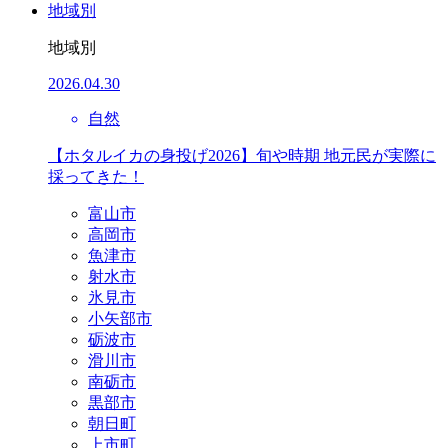
地域別
地域別
2026.04.30
自然
【ホタルイカの身投げ2026】旬や時期 地元民が実際に
採ってきた！
富山市
高岡市
魚津市
射水市
氷見市
小矢部市
砺波市
滑川市
南砺市
黒部市
朝日町
上市町