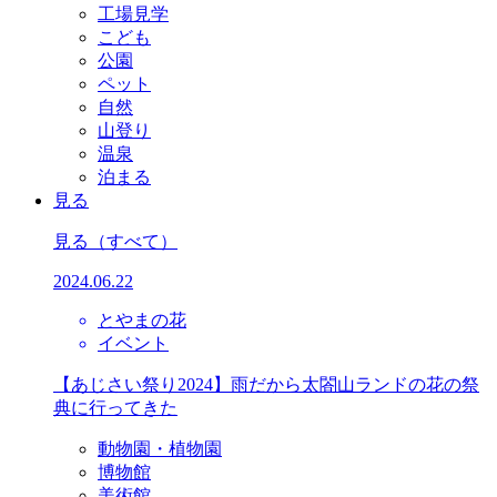
工場見学
こども
公園
ペット
自然
山登り
温泉
泊まる
見る
見る
（すべて）
2024.06.22
とやまの花
イベント
【あじさい祭り2024】雨だから太閤山ランドの花の祭
典に行ってきた
動物園・植物園
博物館
美術館