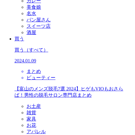
カレー
美食娘
名水
パン屋さん
スイーツ店
酒屋
買う
買う
（すべて）
2024.01.09
まとめ
ビューティー
【富山のメンズ脱毛7選 2024】ヒゲもVIOもおさら
ば！男性の脱毛サロン専門店まとめ
お土産
雑貨
家具
お花
アパレル