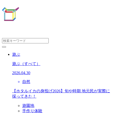
遊ぶ
遊ぶ
（すべて）
2026.04.30
自然
【ホタルイカの身投げ2026】旬や時期 地元民が実際に
採ってきた！
遊園地
手作り体験